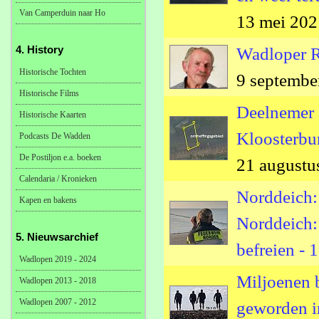
Van Camperduin naar Ho
13 mei 202
4. History
Wadloper R
Historische Tochten
9 septembe
Historische Films
Deelnemer 
Historische Kaarten
Kloosterbu
Podcasts De Wadden
De Postiljon e.a. boeken
21 augustu
Calendaria / Kronieken
Norddeich: 
Kapen en bakens
Norddeich:
5. Nieuwsarchief
befreien - 
Wadlopen 2019 - 2024
Miljoenen 
Wadlopen 2013 - 2018
Wadlopen 2007 - 2012
geworden i