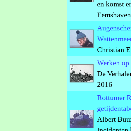
en komst en
Eemshaven
Augenschei
Wattenmeer
Christian 
Werken op 
De Verhale
2016
Rottumer Ra
getijdentab
Albert Buu
Incidenten