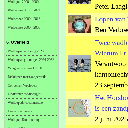
Wadlopen 2000 - 2006
Peter Laag
Waddenzee 2017 - 2024
Lopen van T
Waddenzee 2009 - 2016
Waddenzee 2000 - 2008
Ben Verbree
Twee wadlop
6. Overheid
Wadloopverordening 2023
Wierum Fr.
Wadloopvergunningen 2026-2032
Verantwoor
Veiligheidsprotocol 2018
kantonrecht
Richtlijnen marifoongebruik
23 septemb
Convenant Wadlopen
Eindtermen Wadloopgids
Het Horsbo
Wadloopadviescommissie
is een zand
Examencommissie
2 juni 202
Wadlopen Rottumeroog