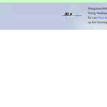
WadgidsenWeb i
Veilig Wadlope
En van
Fiets-
op het Groning