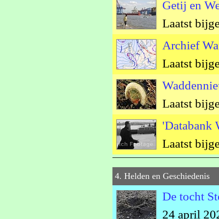
Getij en W
Laatst bijg
Archief Wa
Laatst bijg
Waddenni
Laatst bijg
'Databank 
Laatst bijg
4. Helden en Geschiedenis
De tocht St
24 april 20