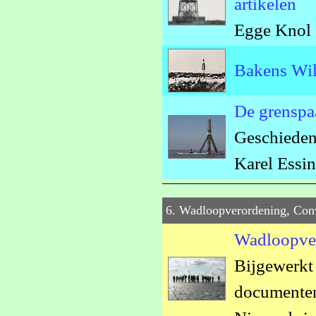
artikelen
Egge Knol 
Bakens Wil
De grenspaa
Geschiedeni
Karel Essi
6. Wadloopverordening, Con
Wadloopver
Bijgewerkt
documenten