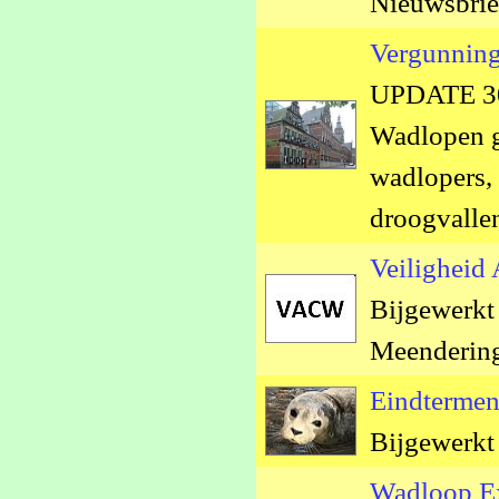
Nieuwsbrie
Vergunning
UPDATE 30
Wadlopen g
wadlopers,
droogvalle
Veilighei
Bijgewerkt 
Meenderin
Eindtermen
Bijgewerkt
Wadloop E