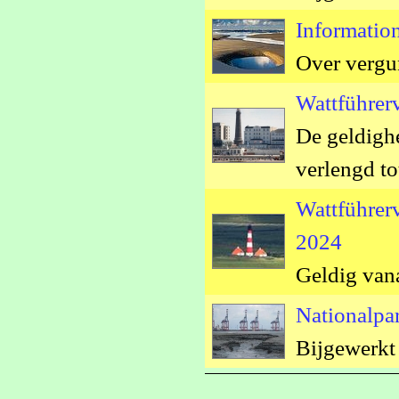
Informatio
Over vergu
Wattführer
De geldigh
verlengd t
Wattführer
2024
Geldig vana
Nationalpa
Bijgewerkt