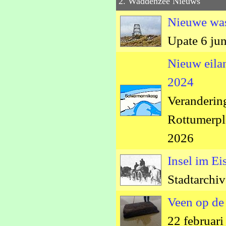
2. Waddenzee Nieuws
Nieuwe was
Upate 6 jun
Nieuw eila
2024
Veranderin
Rottumerpl
2026
Insel im E
Stadtarchi
Veen op de
22 februar