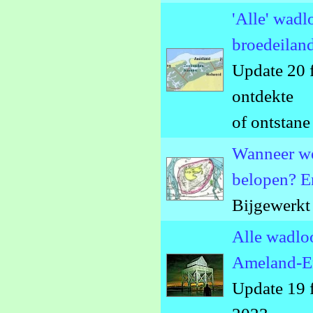
'Alle' wadl
broedeilan
Update 20 f
ontdekte
of ontstan
Wanneer we
belopen? E
Bijgewerkt
Alle wadlo
Ameland-E
Update 19 