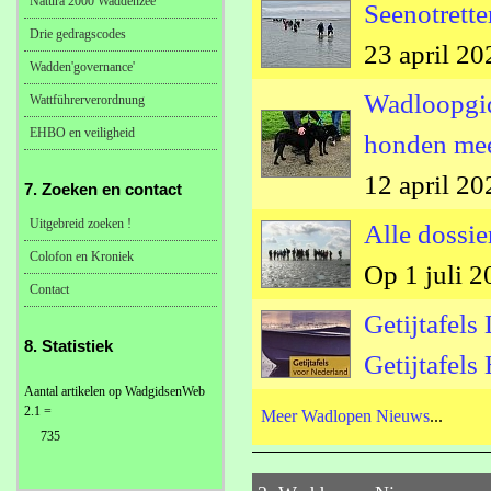
Natura 2000 Waddenzee
Seenotrett
Drie gedragscodes
23 april 2
Wadden'governance'
Wadloopgid
Wattführerverordnung
EHBO en veiligheid
honden mee
12 april 2
7. Zoeken en contact
Uitgebreid zoeken !
Alle dossi
Colofon en Kroniek
Op 1 juli 
Contact
Getijtafel
8. Statistiek
Getijtafels
Aantal artikelen op WadgidsenWeb
2.1 =
Meer Wadlopen Nieuws
...
735