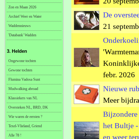
20 septemb
Zon en Maan 2026
De overstee
Archief Weer en Water
21 septemb
Waddennieuws
'Databank' Wadden
Onderkoeli
'Warmteman
3. Helden
Ongewone tochten
Koninklijk
Gewone tochten
febr. 2026
Flumina Vadosa Sunt
Nieuwe rub
Mudwalking abroad
Klassiekers van NL
Meer bijdra
Oversteken NL, BRD, DK
Bijzondere
Wie waren de eersten ?
het Bultje -
Texel-Vlieland, Griend
en weer ter
Alle 78 !