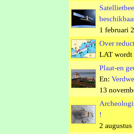
Satellietbe
beschikbaa
1 februari 
Over reduc
LAT wordt
Plaat-en g
En:
Verdwe
13 novemb
Archeologi
!
2 augustus