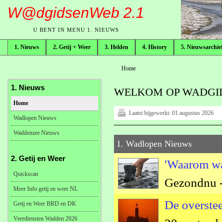
W@dgidsenWeb 2.1
U BENT IN MENU 1. NIEUWS
1. Nieuws
2. Getij + Weer
3. Helden
4. History
5. Nieuwsarchie
broodkruimelpad
Home
1. Nieuws
WELKOM OP WADGID
Home
Laatst bijgewerkt:
01 augustus 2026
Wadlopen Nieuws
Waddenzee Nieuws
1. Wadlopen Nieuws
2. Getij en Weer
'Waarom wa
Quickscan
Gezondnu -
Meer Info getij en weer NL
De overstee
Getij en Weer BRD en DK
Veerdiensten Wadden 2026