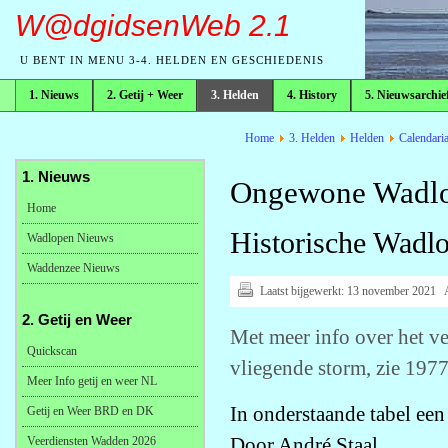
W@dgidsenWeb 2.1
U BENT IN MENU 3-4. HELDEN EN GESCHIEDENIS
1. Nieuws
2. Getij + Weer
3. Helden
4. History
5. Nieuwsarchie
broodkruimelpad
Home
3. Helden
Helden
Calendari
1. Nieuws
Ongewone Wadlo
Home
Historische Wa
Wadlopen Nieuws
Waddenzee Nieuws
Laatst bijgewerkt:
13 november 2021
2. Getij en Weer
Met meer info over het ve
Quickscan
vliegende storm, zie 1977
Meer Info getij en weer NL
In onderstaande tabel een
Getij en Weer BRD en DK
Door André Staal
Veerdiensten Wadden 2026