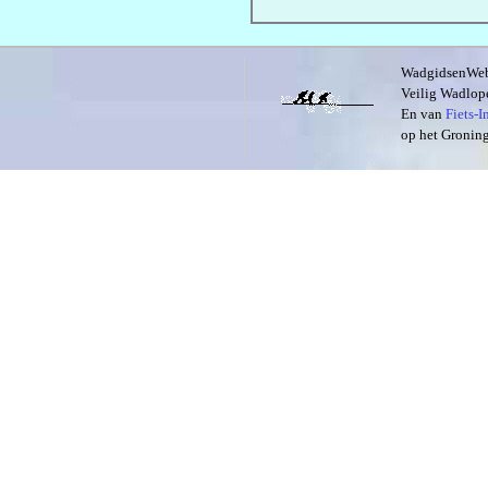
WadgidsenWeb i
Veilig Wadlope
En van
Fiets-
op het Groning