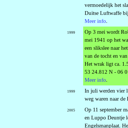
vermoedelijk het sl
Duitse Luftwaffe bi
Meer info
.
Op 3 mei wordt Robe
1999
mei 1941 op het w
een slikslee naar h
van de tocht en van
Het wrak ligt ca. 
53 24.812 N - 06 0
Meer info
.
In juli werden vier
1999
weg waren naar de 
Op 11 september maa
2005
en Luppo Deuntje l
Engelsmanplaat. Het