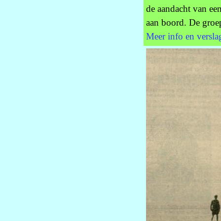
de aandacht van een
aan boord. De groe
Meer info en versla