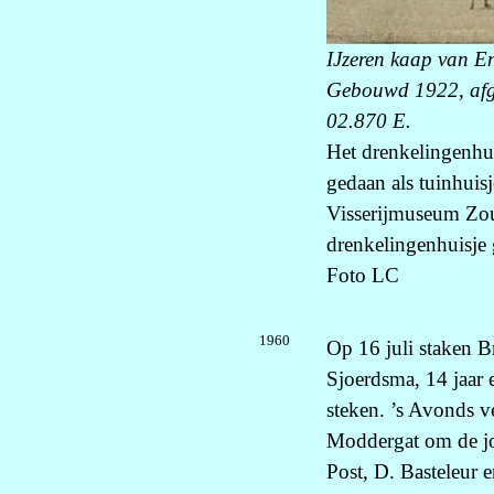
IJzeren kaap van E
Gebouwd 1922, afge
02.870 E.
Het drenkelingenhui
gedaan als tuinhuis
Visserijmuseum Zou
drenkelingenhuisje
Foto LC
1960
Op 16 juli staken B
Sjoerdsma, 14 jaar 
steken. ’s Avonds v
Moddergat om de jo
Post, D. Basteleur 