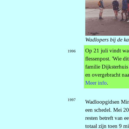
Wadlopers bij de k
Op 21 juli vindt 
1996
flessenpost. 'Wie d
familie Dijksterhui
en overgebracht naa
Meer info
.
1997
Wadloopgidsen Min
een schedel. Mei 20
resten betreft van e
totaal zijn toen 9 