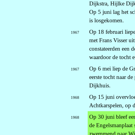
Dijkstra, Hijlke Di
Op 5 juni lag het 
is losgekomen.
Op 18 februari lie
1967
met Frans Visser u
constateerden een d
waardoor de tocht e
Op 6 mei liep de G
1967
eerste tocht naar de
Dijkhuis.
Op 15 juni overvlo
1968
Achtkarspelen, op 
Op 30 juni bleef ee
1968
de Engelsmanplaat 
zwemmend naar Wie