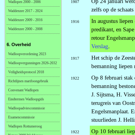
Op 24 januari wer
1907
Wadlopen 2000 - 2006
zelfs op de schaat
Waddenzee 2017 - 2024
Waddenzee 2009 - 2016
In augustus liepen
1916
predikant, en Sape
Waddenzee 2000 - 2008
retour Engelsmanpl
6. Overheid
Verslag
.
Wadloopverordening 2023
Het schip de Zeeste
1917
Wadloopvergunningen 2026-2032
bemanning liepen n
Veiligheidsprotocol 2018
Op 8 februari stak
1922
Richtlijnen marifoongebruik
bemanning bestond u
Convenant Wadlopen
J. Sijtsma, H. Viss
Eindtermen Wadloopgids
terugreis van Oos
Wadloopadviescommissie
Engelsmanplaat. Er
Examencommissie
stuurlieden J. Hel
Wadlopen Rottumeroog
Op 10 februari lie
1922