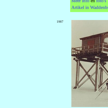
Meer info
en
foto's
Artikel in Waddenb
1987