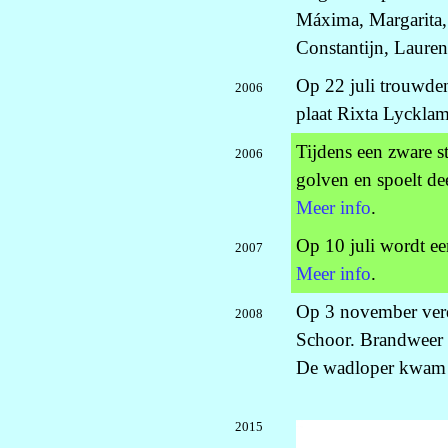
Máxima, Margarita, 
Constantijn, Lauren
Op 22 juli trouwde
2006
plaat Rixta Lyckla
Tijdens een zware s
2006
golven en spoelt de
Meer info
.
Op 10 juli wordt e
2007
Meer info
.
Op 3 november verd
2008
Schoor. Brandweer e
De wadloper kwam 
2015