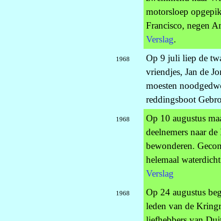
motorsloep opgepikt
Francisco, negen Am
Verslag
.
Op 9 juli liep de t
1968
vriendjes, Jan de J
moesten noodgedwon
reddingsboot Gebro
Op 10 augustus maa
1968
deelnemers naar de
bewonderen. Geconst
helemaal waterdicht
Verslag
Op 24 augustus beg
1968
leden van de Kringr
liefhebbers van Dui