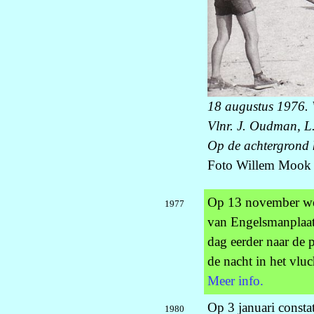
18 augustus 1976.
Vlnr. J. Oudman, L.
Op de achtergrond 
Foto Willem Mook
Op 13 november wer
1977
van Engelsmanplaat
dag eerder naar de 
de nacht in het vlu
Meer info.
Op 3 januari const
1980