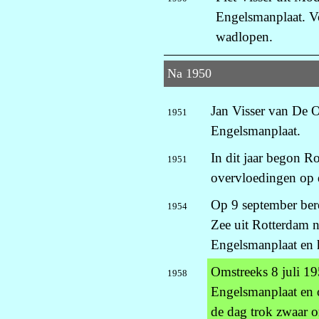
Engelsmanplaat. Vo
wadlopen.
Na 1950
Jan Visser van De O
1951
Engelsmanplaat.
In dit jaar begon Ro
1951
overvloedingen op 
Op 9 september ber
1954
Zee uit Rotterdam na
Engelsmanplaat en h
Omstreeks 8 juli 1
1958
Engelsmanplaat en o
de dag trok zwaar 