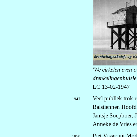
'We cirkelen even
drenkelingenhuisje
LC 13-02-1947
Veel publiek trok 
1947
Balstiennen Hoofd
Jantsje Soepboer, 
Anneke de Vries e
Piet Visser uit Mod
1950