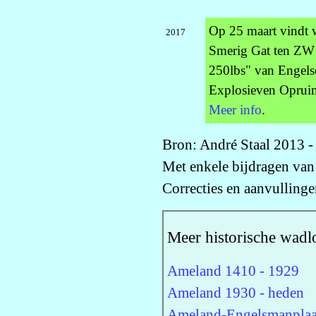
Op 25 maart vindt 
2017
Smerig Gat ten ZW
250lbs" van Engels
Explosieven Opruim
Meer info
.
Bron: André Staal 2013 -
Met enkele bijdragen va
Correcties en aanvulling
Meer historische wadl
Ameland 1410 - 1929
Ameland 1930 - heden
Ameland-Engelsmanplaa