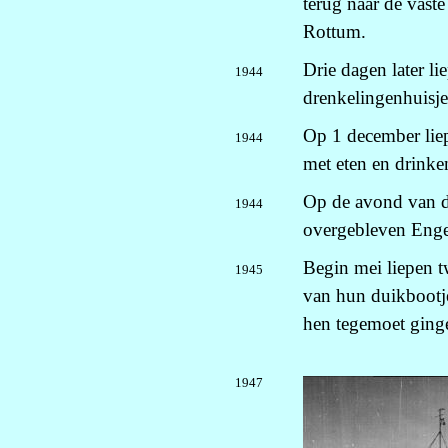
terug naar de vast
Rottum.
Drie dagen later l
1944
drenkelingenhuisje.
Op 1 december liep
1944
met eten en drinke
Op de avond van de
1944
overgebleven Engel
Begin mei liepen t
1945
van hun duikbootje
hen tegemoet ging
1947