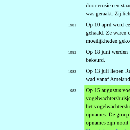
door erosie een sta
was geraakt. Zij li
Op 10 april werd ee
1981
gehaald. Ze waren d
moeilijkheden gek
Op 18 juni werden 
1983
bekeurd.
Op 13 juli liepen R
1983
wad vanaf Ameland 
Op 15 augustus voer
1983
vogelwachtershuisj
het vogelwachtersh
opnames. De groep 
opnames zijn nooit