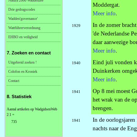
Natura 2000 Waddenzee
Moddergat.
Drie gedragscodes
Meer info
.
Wadden'governance'
In de zomer brach
1929
Wattführerverordnung
'de Nederlandse Pe
EHBO en veiligheid
daar aanwezige b
Meer info
.
7. Zoeken en contact
Eind juli vonden 
Uitgebreid zoeken !
1940
Duinkerken omgek
Colofon en Kroniek
Meer info
.
Contact
Op 8 mei moest Go
1941
8. Statistiek
het wrak van de 
brengen.
Aantal artikelen op WadgidsenWeb
2.1 =
In de oorlogsjaren 
1941
735
nachts naar de Eng