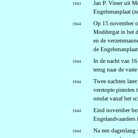
Jan P. Visser uit M
1943
Engelsmanplaat (ze
Op 15 november om
1944
Moddergat in het 
en de verzetsmanne
de Engelsmanplaat.
In de nacht van 1
1944
terug naar de vaste
Twee nachten later
1944
verstopte pistolen
omdat vanaf het sc
Eind november bezo
1944
Engelandvaarders 
Na een dagenlang v
1944