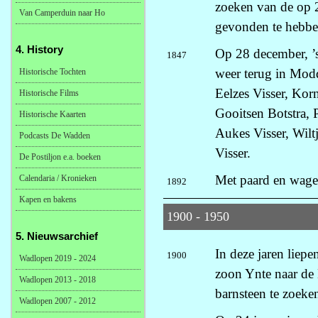
zoeken van de op 
Van Camperduin naar Ho
gevonden te hebben
4. History
Op 28 december, ’
1847
weer terug in Modd
Historische Tochten
Eelzes Visser, Korn
Historische Films
Gooitsen Botstra, 
Historische Kaarten
Aukes Visser, Wilt
Podcasts De Wadden
Visser.
De Postiljon e.a. boeken
Met paard en wage
Calendaria / Kronieken
1892
Kapen en bakens
1900 - 1950
5. Nieuwsarchief
In deze jaren liep
1900
Wadlopen 2019 - 2024
zoon Ynte naar de 
Wadlopen 2013 - 2018
barnsteen te zoeke
Wadlopen 2007 - 2012