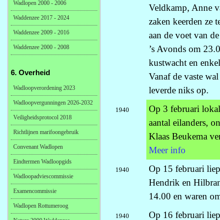
Wadlopen 2000 - 2006
Veldkamp, Anne va
Waddenzee 2017 - 2024
zaken keerden ze t
Waddenzee 2009 - 2016
aan de voet van de 
Waddenzee 2000 - 2008
’s Avonds om 23.0
kustwacht en enkel
6. Overheid
Vanaf de vaste wal
Wadloopverordening 2023
leverde niks op.
Wadloopvergunningen 2026-2032
Op 3 februari lokal
1940
Veiligheidsprotocol 2018
aantal eilanders, 
Richtlijnen marifoongebruik
Klaas Beukema verl
Convenant Wadlopen
Meer info
Eindtermen Wadloopgids
Op 15 februari lie
1940
Wadloopadviescommissie
Hendrik en Hilbra
Examencommissie
14.00 en waren om 
Wadlopen Rottumeroog
Op 16 februari liep
1940