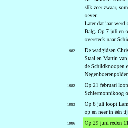
slik zeer zwaar, so
oever.
Later dat jaar werd 
Balg. Op 7 juli en o
oversteek naar Sch
De wadgidsen Chris
1982
Staal en Martin van
de Schildknoopen e
Negenboerenpolder
Op 21 februari loo
1982
Schiermonnikoog op 
Op 8 juli loopt La
1983
op en neer in één tij
Op 29 juni reden 1
1986