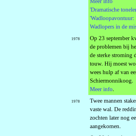
Meer info
'Dramatische tonel
'Wadloopavontuur: 
Wadlopers in de mis
Op 23 september kw
1978
de problemen bij he
de sterke stroming d
touw. Hij moest w
wees hulp af van ee
Schiermonnikoog.
Meer info
.
Twee mannen stake
1978
vaste wal. De redd
zochten later nog e
aangekomen.