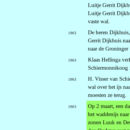
Luitje Gerrit Dijk
Luitje Gerrit Dijk
vaste wal.
De heren Dijkhuis,
1963
Gerrit Dijkhuis na
naar de Groninger k
Klaas Hellinga ver
1963
Schiermonnikoog i.
H. Visser van Schi
1963
wal over het ijs n
moesten ze terug.
Op 2 maart, een da
1963
het waddenijs naa
zonen Luuk en Det