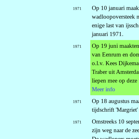
Op 10 januari maak
1971
wadloopoversteek na
enige last van ijss
januari 1971.
Op 19 juni maakten
1971
van Eenrum en domi
o.l.v. Kees Dijkema
Traber uit Amsterda
liepen mee op deze 
Meer info
Op 18 augustus maak
1971
tijdschrift 'Margri
Omstreeks 10 septe
1971
zijn weg naar de ze
De wadlopers moete