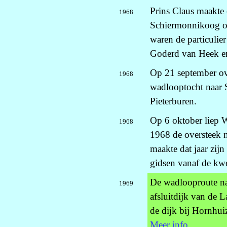
Prins Claus maakte 
1968
Schiermonnikoog o.
waren de particulie
Goderd van Heek e
Op 21 september ove
1968
wadlooptocht naar S
Pieterburen.
Op 6 oktober liep 
1968
1968 de oversteek 
maakte dat jaar zijn
gidsen vanaf de kw
De wadlooproute na
1969
afsluitdijk van de 
de dijk bij Hornhuiz
Meer info
.