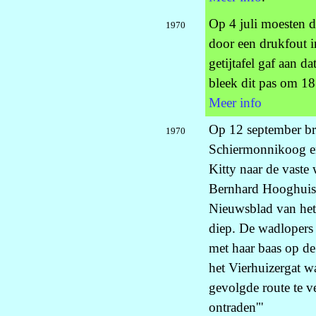
Op 4 juli moesten 
1970
door een drukfout i
getijtafel gaf aan d
bleek dit pas om 18 
Meer info
Op 12 september br
1970
Schiermonnikoog en
Kitty naar de vaste
Bernhard Hooghuis 
Nieuwsblad van het
diep. De wadlopers
met haar baas op de
het Vierhuizergat w
gevolgde route te v
ontraden'"