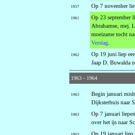
Op 7 november lie
1957
Op 23 september l
1961
Abrahamse, mej. L.
moeizame tocht na
Verslag
.
Op 19 juni liep ee
1962
Jaap D. Buwalda n
1963 - 1964
Begin januari misl
1963
Dijksterhuis naar
Op 7 januari liepe
1963
over het ijs naar 
Op 19 januari liep
1963