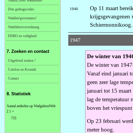
Natura 2000 Waddenzee
Op 11 maart bereik
1946
Drie gedragscodes
krijgsgevangenen 
Wadden'governance'
Schiermonnikoog.
Wattführerverordnung
EHBO en veiligheid
1947
7. Zoeken en contact
De winter van 194
Uitgebreid zoeken !
De winter van 1947
Colofon en Kroniek
Vanaf eind januari t
Contact
geen zeer lage temp
januari tot 15 maart
8. Statistiek
lag de temperatuur r
Aantal artikelen op WadgidsenWeb
boven het vriespunt 
2.1 =
735
Op 23 februari werd
meter hoog.