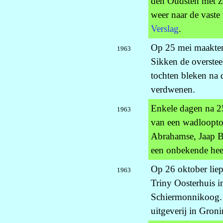
den Oudsten met zi
weer naar de vaste
Verslag
.
Op 25 mei maakte
1963
Sikken de overste
tochten bleken na d
verdwenen.
Enkele dagen na 2
1963
van een wadloopto
Abrahamse, Jaap B
een onbekende hee
Op 26 oktober lie
1963
Triny Oosterhuis i
Schiermonnikoog. 
uitgeverij in Gron