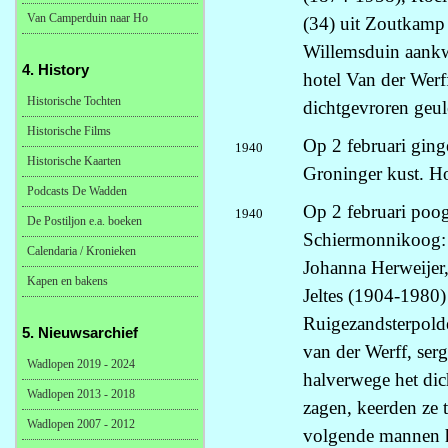
Van Camperduin naar Ho
(34) uit Zoutkamp 
Willemsduin aankw
4. History
hotel Van der Wer
Historische Tochten
dichtgevroren geul
Historische Films
Op 2 februari ging
1940
Historische Kaarten
Groninger kust. Ho
Podcasts De Wadden
Op 2 februari poog
1940
De Postiljon e.a. boeken
Schiermonnikoog: 
Calendaria / Kronieken
Johanna Herweijer
Kapen en bakens
Jeltes (1904-1980)
Ruigezandsterpold
5. Nieuwsarchief
van der Werff, ser
Wadlopen 2019 - 2024
halverwege het di
Wadlopen 2013 - 2018
zagen, keerden ze 
Wadlopen 2007 - 2012
volgende mannen h