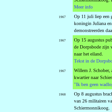
Meer info
Op 11 juli liep een
1967
koningin Juliana e
demonstreerden daa
Op 15 augustus pub
1967
de Dorpsbode zijn v
naar het eiland.
Tekst in de Dorpsb
Willem J. Schober, 
1967
kwartier naar Schi
"Ik ben geen wadlop
Op 8 augustus brach
1968
van 26 militairen v
Schiermonnikoog.