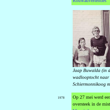
Rouwadvertenties
Jaap Buwalda (in d
wadlooptocht naar
Schiermonnikoog me
Op 27 mei werd een 
1978
oversteek in de mi