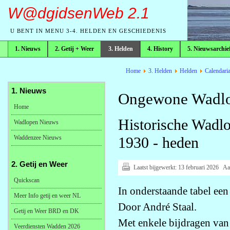
W@dgidsenWeb 2.1
U BENT IN MENU 3-4. HELDEN EN GESCHIEDENIS
1. Nieuws
2. Getij + Weer
3. Helden
4. History
5. Nieuwsarchie
broodkruimelpad
Home
3. Helden
Helden
Calendari
1. Nieuws
Ongewone Wadlo
Home
Historische Wa
Wadlopen Nieuws
Waddenzee Nieuws
1930 - heden
2. Getij en Weer
Laatst bijgewerkt:
13 februari 2026
Aa
Quickscan
In onderstaande tabel een
Meer Info getij en weer NL
Door André Staal.
Getij en Weer BRD en DK
Met enkele bijdragen va
Veerdiensten Wadden 2026