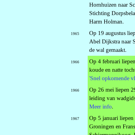
Hornhuizen naar Sc
Stichting Dorpsbel
Harm Holman.
Op 19 augustus liep
1965
Abel Dijkstra naar 
de wal gemaakt.
Op 4 februari liep
1966
koude en natte toch
'Snel opkomende vl
Op 26 mei liepen 29
1966
leiding van wadgid
Meer info
.
Op 5 januari liepe
1967
Groningen en Frans V
Schiermonnikoog. H