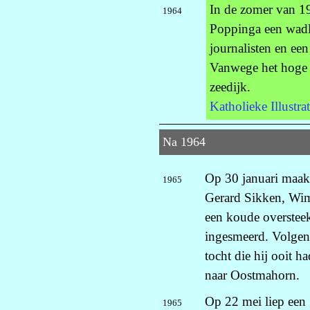
In de zomer van 1
1964
Poppinga een wadl
journalisten en een
Vanwege het hoge 
zeedijk.
Katholieke Illustra
Na 1964
Op 30 januari maak
1965
Gerard Sikken, Wim
een koude overstee
ingesmeerd. Volgens
tocht die hij ooit 
naar Oostmahorn.
Op 22 mei liep een
1965