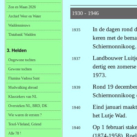
Zon en Maan 2026
1930 - 1946
Archief Weer en Water
Waddennieuws
In de dagen rond de
1935
'Databank' Wadden
keren met de beman
Schiermonnikoog.
3. Helden
Landbouwer Luitje 
1937
Ongewone tochten
dertig een zomers
Gewone tochten
1973.
Flumina Vadosa Sunt
Rond 19 december l
1939
Mudwalking abroad
Schiermonnikoog o
Klassiekers van NL
Oversteken NL, BRD, DK
Eind januari maakt
1940
het Lutje Wad.
Wie waren de eersten ?
Texel-Vlieland, Griend
Op 1 februari sta
1940
Alle 78 !
(1874-1958), Roelo