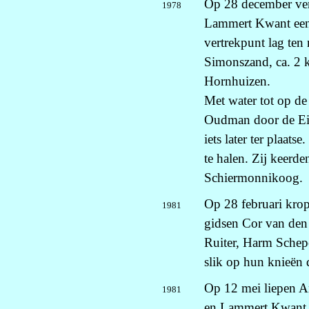
Op 28 december ve
1978
Lammert Kwant een
vertrekpunt lag te
Simonszand, ca. 2 k
Hornhuizen.
Met water tot op de 
Oudman door de Ei
iets later ter plaat
te halen. Zij keerd
Schiermonnikoog.
Op 28 februari kro
1981
gidsen Cor van den
Ruiter, Harm Schep
slik op hun knieën 
Op 12 mei liepen A
1981
en Lammert Kwant n