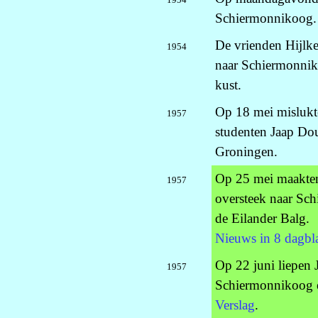
Schiermonnikoog.
De vrienden Hijlke
1954
naar Schiermonniko
kust.
Op 18 mei mislukt
1957
studenten Jaap Do
Groningen.
Op 25 mei maakten
1957
oversteek naar Sc
de Eilander Balg.
Nieuws in 8 dagbl
Op 22 juni liepen 
1957
Schiermonnikoog en
Verslag
.