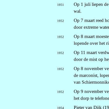
Op 1 juli liepen d
1951
wal.
Op 7 maart reed ho
1952
door extreme water
Op 8 maart moeste
1952
lopende over het r
Op 11 maart verdw
1952
door de mist op he
Op 8 november ver
1952
de marconist, lope
van Schiermonnik
Op 9 november verl
1952
het dorp te telefon
Pieter van Dijk (1
1954