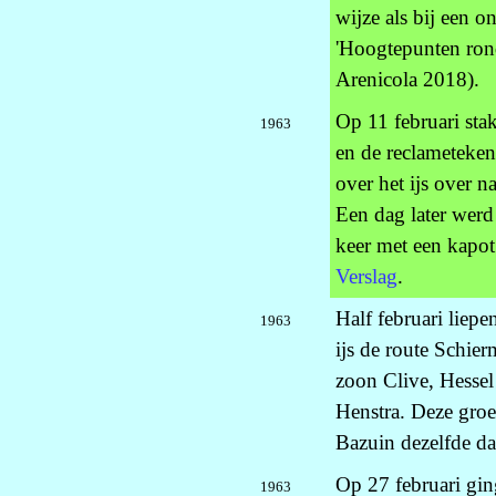
wijze als bij een 
'Hoogtepunten rond
Arenicola 2018).
Op 11 februari sta
1963
en de reclameteken
over het ijs over 
Een dag later werd
keer met een kapo
Verslag
.
Half februari lie
1963
ijs de route Schie
zoon Clive, Hessel
Henstra. Deze groe
Bazuin dezelfde da
Op 27 februari gin
1963