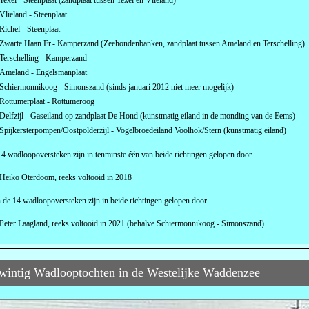
Texel - Steenplaat (zandplaat tussen Texel en Vlieland)
Vlieland - Steenplaat
Richel - Steenplaat
Zwarte Haan Fr.- Kamperzand (Zeehondenbanken, zandplaat tussen Ameland en Terschelling)
Terschelling - Kamperzand
Ameland - Engelsmanplaat
Schiermonnikoog - Simonszand (sinds januari 2012 niet meer mogelijk)
Rottumerplaat - Rottumeroog
Delfzijl - Gaseiland op zandplaat De Hond (kunstmatig eiland in de monding van de Eems)
Spijkersterpompen/Oostpolderzijl - Vogelbroedeiland Voolhok/Stern (kunstmatig eiland)
4 wadloopoversteken zijn in tenminste één van beide richtingen gelopen door
Heiko Oterdoom, reeks voltooid in 2018
 de 14 wadloopoversteken zijn in beide richtingen gelopen door
Peter Laagland, reeks voltooid in 2021 (behalve Schiermonnikoog - Simonszand)
Twintig Wadlooptochten in de Westelijke Waddenzee