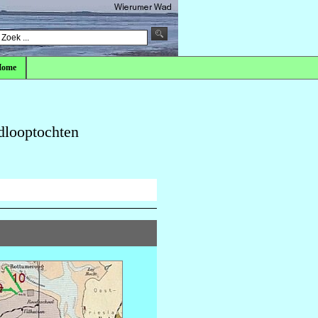
Home
dlooptochten