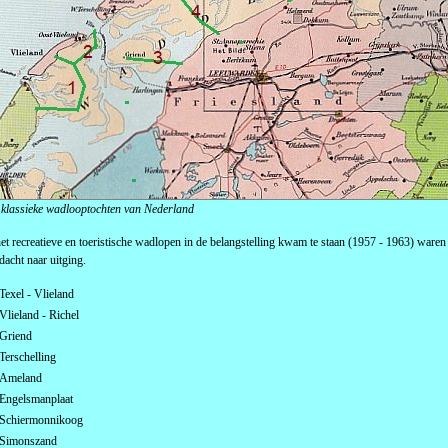
klassieke wadlooptochten van Nederland
et recreatieve en toeristische wadlopen in de belangstelling kwam te staan (1957 - 1963) war
dacht naar uitging.
Texel - Vlieland
Vlieland - Richel
Griend
Terschelling
Ameland
Engelsmanplaat
Schiermonnikoog
Simonszand