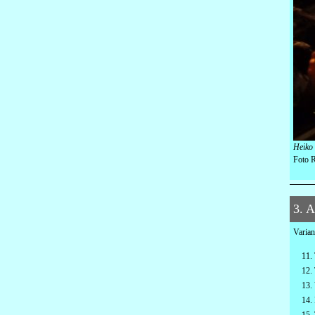
Heiko 
Foto R
3. A
Varian