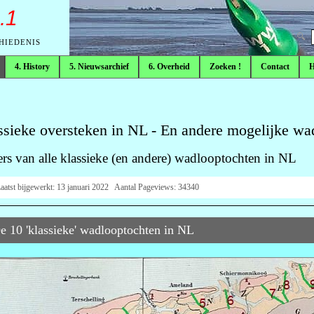
.1
CHIEDENIS
4. History
5. Nieuwsarchief
6. Overheid
Zoeken !
Contact
ssieke oversteken in NL - En andere mogelijke wa
rs van alle klassieke (en andere) wadlooptochten in NL
aatst bijgewerkt:
13 januari 2022
Aantal Pageviews:
34340
e 10 'klassieke' wadlooptochten in NL