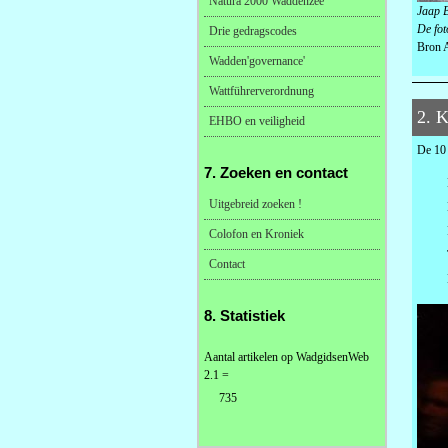
Natura 2000 Waddenzee
Jaap B
De fot
Drie gedragscodes
Bron A
Wadden'governance'
Wattführerverordnung
2. K
EHBO en veiligheid
De 10 
7. Zoeken en contact
Uitgebreid zoeken !
Colofon en Kroniek
Contact
8. Statistiek
Aantal artikelen op WadgidsenWeb
2.1 =
735