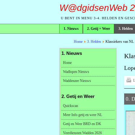
W@dgidsenWeb 2
U BENT IN MENU 3-4. HELDEN EN GES
1. Nieuws
2. Getij + Weer
3. Helden
broodkruimelpad
Home
3. Helden
Klassiekers van NL
1. Nieuws
Kla
Home
Lope
Wadlopen Nieuws
L
Waddenzee Nieuws
2. Getij en Weer
0. D
Quickscan
Meer Info getij en weer NL
Getij en Weer BRD en DK
Veerdiensten Wadden 2026