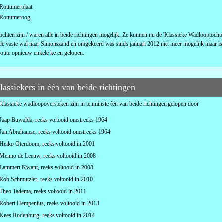
Rottumerplaat
Rottumeroog
ochten zijn / waren alle in beide richtingen mogelijk. Ze kunnen nu de 'Klassieke Wadlooptoc
de vaste wal naar Simonszand en omgekeerd was sinds januari 2012 niet meer mogelijk maar is
route opnieuw enkele keren gelopen.
lassiekers in één van beide richtingen
klassieke wadloopoversteken zijn in tenminste één van beide richtingen gelopen door
Jaap Buwalda, reeks voltooid omstreeks 1964
Jan Abrahamse, reeks voltooid omstreeks 1964
Heiko Oterdoom, reeks voltooid in 2001
Menno de Leeuw, reeks voltooid in 2008
Lammert Kwant, reeks voltooid in 2008
Rob Schmutzler, reeks voltooid in 2010
Theo Tadema, reeks voltooid in 2011
Robert Hempenius, reeks voltooid in 2013
Kees Rodenburg, reeks voltooid in 2014