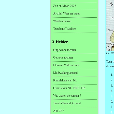
Zon en Maan 2026
Archief Weer en Water
Waddennieuws
'Databank' Wadden
3. Helden
Ongewone tochten
De 10 
Gewone tochten
Toen h
Flumina Vadosa Sunt
de aan
Mudwalking abroad
Klassiekers van NL
Oversteken NL, BRD, DK
Wie waren de eersten ?
Texel-Vlieland, Griend
Alle 78 !