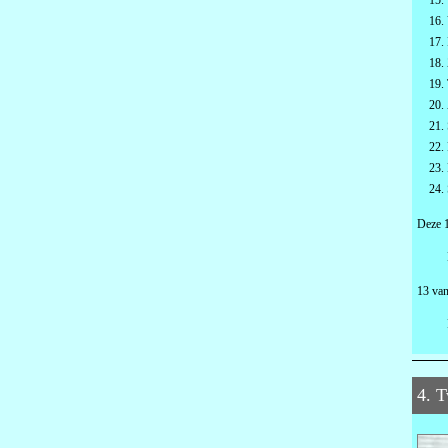
Deze 1
13 van
4. 