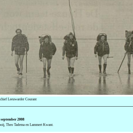
chief Leeuwarder Courant
 september 2008
oij, Theo Tadema en Lammert Kwant.