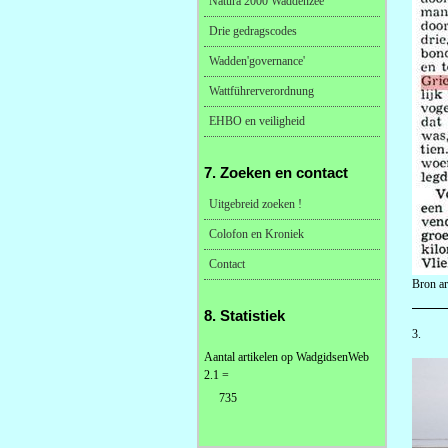
Natura 2000 Waddenzee
Drie gedragscodes
Wadden'governance'
Wattführerverordnung
EHBO en veiligheid
7. Zoeken en contact
Uitgebreid zoeken !
Colofon en Kroniek
Contact
Bron ar
8. Statistiek
3.
Aantal artikelen op WadgidsenWeb
2.1 =
735