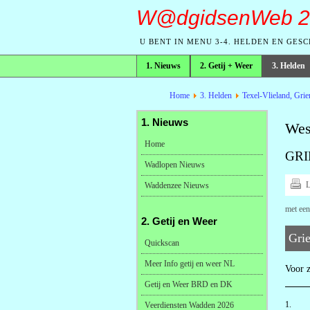
W@dgidsenWeb 2
U BENT IN MENU 3-4. HELDEN EN GES
1. Nieuws
2. Getij + Weer
3. Helden
broodkruimelpad
Home
3. Helden
Texel-Vlieland, Gri
1. Nieuws
Wes
Home
GRI
Wadlopen Nieuws
L
Waddenzee Nieuws
met een
2. Getij en Weer
Grie
Quickscan
Meer Info getij en weer NL
Voor z
Getij en Weer BRD en DK
1.
Veerdiensten Wadden 2026