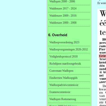
Wadlopen 2000 - 2006
Er word
Waddenzee 2017 - 2024
Waddenzee 2009 - 2016
Waddenzee 2000 - 2008
6. Overheid
Wadloopverordening 2023
Wadloopvergunningen 2026-2032
Veiligheidsprotocol 2018
Richtlijnen marifoongebruik
Convenant Wadlopen
Eindtermen Wadloopgids
Wadloopadviescommissie
Examencommissie
Wadlopen Rottumeroog