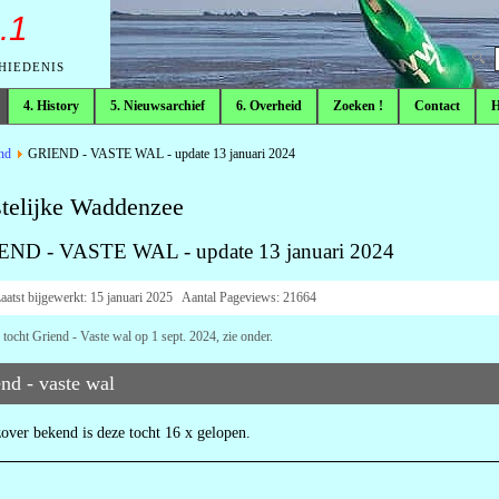
.1
CHIEDENIS
4. History
5. Nieuwsarchief
6. Overheid
Zoeken !
Contact
end
GRIEND - VASTE WAL - update 13 januari 2024
telijke Waddenzee
END - VASTE WAL - update 13 januari 2024
aatst bijgewerkt:
15 januari 2025
Aantal Pageviews:
21664
 tocht Griend - Vaste wal op 1 sept. 2024, zie onder.
nd - vaste wal
over bekend is deze tocht 16 x gelopen.