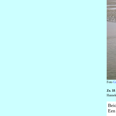
Foto
G
Zo. 18
Hanneke
Beid
Een 