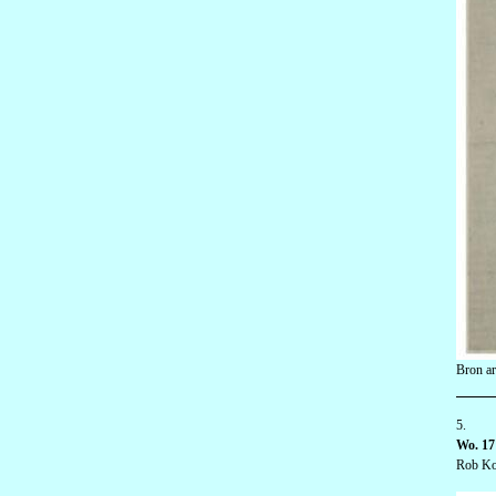
Bron ar
5.
Wo. 17
Rob Ko