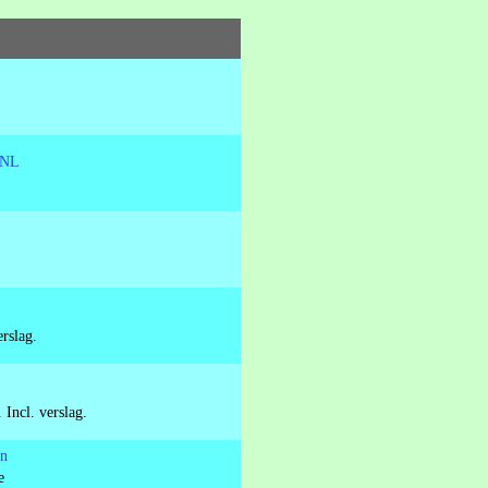
n NL
rslag.
 Incl. verslag.
en
e