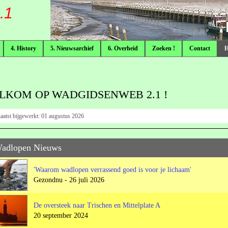
.1
4. History
5. Nieuwsarchief
6. Overheid
Zoeken !
Contact
LKOM OP WADGIDSENWEB 2.1 !
aatst bijgewerkt:
01 augustus 2026
Wadlopen Nieuws
'Waarom wadlopen verrassend goed is voor je lichaam'
Gezondnu - 26 juli 2026
De oversteek naar Trischen en Mittelplate A
20 september 2024