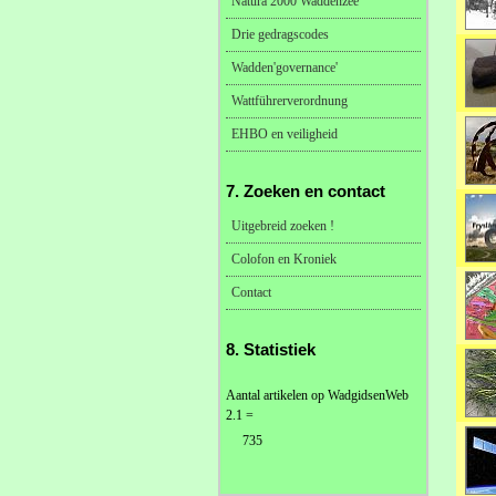
Natura 2000 Waddenzee
Drie gedragscodes
Wadden'governance'
Wattführerverordnung
EHBO en veiligheid
7. Zoeken en contact
Uitgebreid zoeken !
Colofon en Kroniek
Contact
8. Statistiek
Aantal artikelen op WadgidsenWeb
2.1 =
735