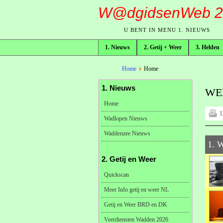
W@dgidsenWeb 2
U BENT IN MENU 1. NIEUWS
1. Nieuws
2. Getij + Weer
3. Helden
broodkruimelpad
Home
Home
1. Nieuws
WE
Home
L
Wadlopen Nieuws
Waddenzee Nieuws
1. 
2. Getij en Weer
Quickscan
Meer Info getij en weer NL
Getij en Weer BRD en DK
Veerdiensten Wadden 2026