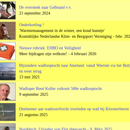
De oversteek naar Gelbsand v.v.
21 september 2024
Onderkoeling !
'Warmtemanagement in de winter, een koud kunstje'
Koninklijke Nederlandse Klim- en Bergsport Vereniging - febr. 20
Nieuwe rubriek: EHBO en Veiligheid
Meer bijdragen zijn welkom! - 4 februari 2026
Bijzondere wadlooptocht naar Ameland: vanaf Wierum via het Bult
en weer terug
13 mei 2021
Wadloper René Koller voltooit 500e wadlooptocht
9 september 2025
Deelnemer aan wadzwerftocht overleden op wad bij Kloosterburen
21 augustus 2025
Norddeich: Urlauber von Flut überrascht - 9. März 2025