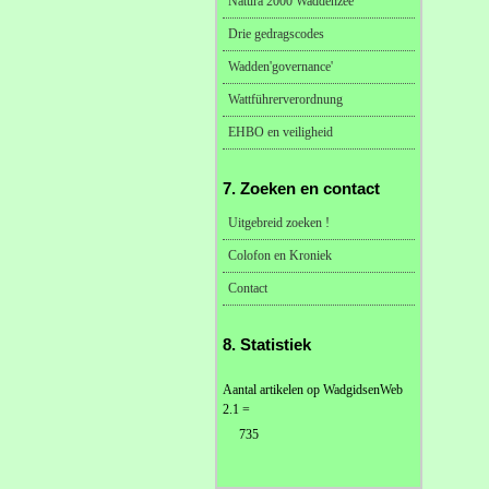
Natura 2000 Waddenzee
Drie gedragscodes
Wadden'governance'
Wattführerverordnung
EHBO en veiligheid
7. Zoeken en contact
Uitgebreid zoeken !
Colofon en Kroniek
Contact
8. Statistiek
Aantal artikelen op WadgidsenWeb
2.1 =
735