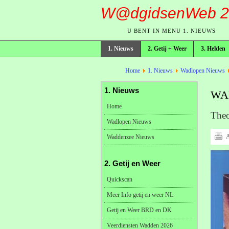
W@dgidsenWeb 2
U BENT IN MENU 1. NIEUWS
1. Nieuws
2. Getij + Weer
3. Helden
broodkruimelpad
Home
1. Nieuws
Wadlopen Nieuws
1. Nieuws
WA
Home
Theo
Wadlopen Nieuws
A
Waddenzee Nieuws
2. Getij en Weer
Quickscan
Meer Info getij en weer NL
Getij en Weer BRD en DK
Veerdiensten Wadden 2026