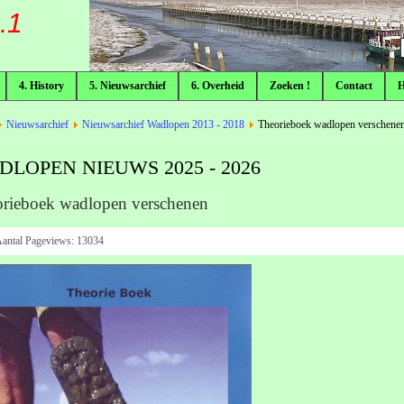
.1
4. History
5. Nieuwsarchief
6. Overheid
Zoeken !
Contact
Nieuwsarchief
Nieuwsarchief Wadlopen 2013 - 2018
Theorieboek wadlopen verschene
DLOPEN NIEUWS 2025 - 2026
rieboek wadlopen verschenen
antal Pageviews:
13034