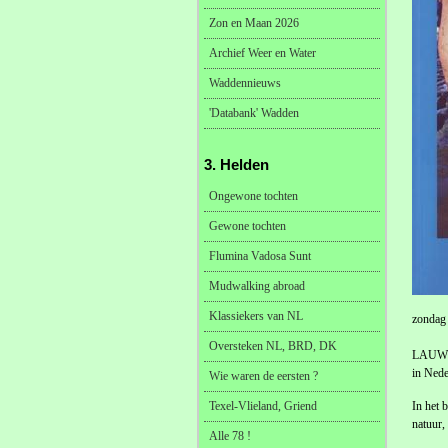
Zon en Maan 2026
Archief Weer en Water
Waddennieuws
'Databank' Wadden
3. Helden
Ongewone tochten
Gewone tochten
Flumina Vadosa Sunt
Mudwalking abroad
Klassiekers van NL
zondag
Oversteken NL, BRD, DK
LAUWERS
in Nede
Wie waren de eersten ?
Texel-Vlieland, Griend
In het 
natuur,
Alle 78 !