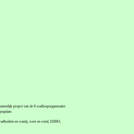
enlijk project van de 8 wadlooporganisaties
geupdate.
j, wadbodem en wantij, weer en wind, EHBO,