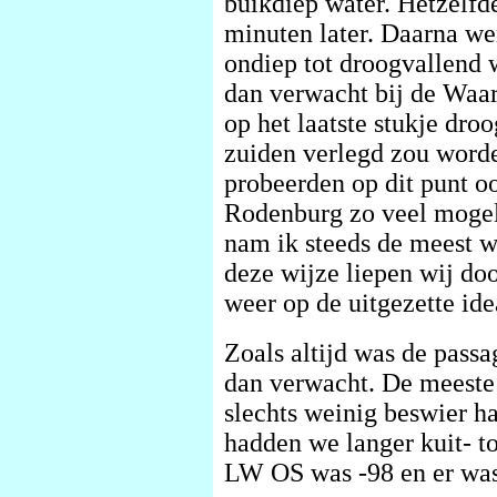
buikdiep water. Hetzelfd
minuten later. Daarna we
ondiep tot droogvallend 
dan verwacht bij de Wa
op het laatste stukje dro
zuiden verlegd zou word
probeerden op dit punt o
Rodenburg zo veel mogelij
nam ik steeds de meest w
deze wijze liepen wij d
weer op de uitgezette ide
Zoals altijd was de pass
dan verwacht. De meeste
slechts weinig beswier h
hadden we langer kuit- t
LW OS was -98 en er was