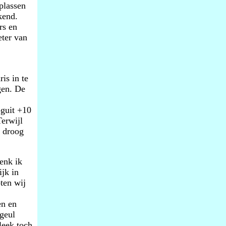
 plassen
kend.
rs en
eter van
is in te
gen. De
oguit +10
erwijl
g droog
enk ik
jk in
ten wij
en en
 geul
leek toch