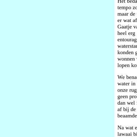
Het beda
tempo zo
maar de 
er wat a
Gaatje v
heel erg
entourag
watersta
konden g
wonnen w
lopen ko
We benad
water in
onze rug
geen pro
dan wel 
af bij d
beaamde 
Na wat e
lawaai b