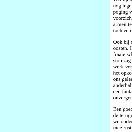
nog tege
poging v
voorzich
armen te
toch een
Ook bij 
oosten. 
fraaie s
stop zag
werk ver
het opko
ons gele
anderhal
een fant
onverget
Een goed
de terug
we onder
mee rust