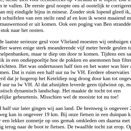
n te vallen. De eerste geul noopte ons al oostelijk te corriger
an mij eindigde bijna in mineur. Zonder stok lopend gleed ik
t schuifelen van een steile rand af en kon ik woest maaiend m
rnauwernood er uit komen. Ook een poging van Ben strandde
 stuk naar het oosten.
de laatste serieuze geul voor Vlieland moesten wij ombuigen 
Hier waren enige sterk meanderende vijf meter brede geulen t
chelpenbanken, maar te diep om door te komen. Tijdens een sa
 ik in een ondieppoeltje hoe de pokken en anemonen hun filte
richtten. Het was ondertussen half tien en het water was hier 
men. Dat is ruim een half uur na lw VH. Eerdere observaties
erd dat je hogerop het Keteldiep nog droog door kan tot onge
f uur na lw VH. Al dat afsnijden leverde geen tijdwinst op, m
astisch dynamisch landschap. Het maakte de tocht tot een
elijke gebeurtenis. Misschien wel de mooiste tot nu toe!
 half uur later gingen wij aan land. De heenweg is ongeveer
weg kan in ongeveer 19 km. Bij onze fietsen in een duinpan 
 een lekker zonnetje op ons gemak omkleden om daarna met
ig terug naar de boot te fietsen. De twaalfde tocht zat erop. O