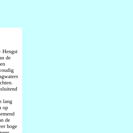
– Hengst
an de
gen
nvoudig
agwaters
chten.
sluitend
n lang
n op
fnemend
an de
eer hoge
meer.