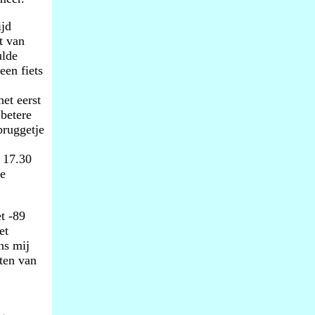
ijd
t van
ulde
een fiets
et eerst
 betere
bruggetje
 17.30
de
t -89
et
ns mij
ten van