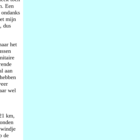
en. Een
, ondanks
et mijn
, dus
naar het
ussen
nitaire
rende
al aan
 hebben
veer
aar wel
 21 km,
konden
 windje
p de