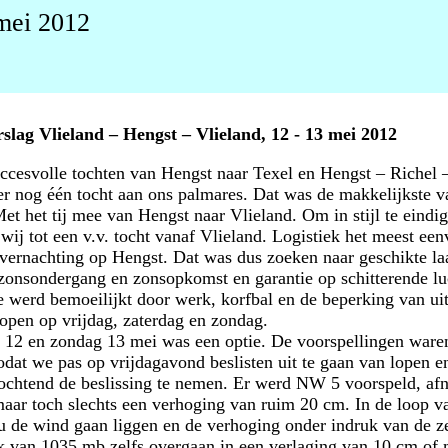
 mei 2012
slag Vlieland – Hengst – Vlieland, 12 - 13 mei 2012
ccesvolle tochten van Hengst naar Texel en Hengst – Richel 
er nog één tocht aan ons palmares. Dat was de makkelijkste v
Met het tij mee van Hengst naar Vlieland. Om in stijl te eindi
 wij tot een v.v. tocht vanaf Vlieland. Logistiek het meest ee
vernachting op Hengst. Dat was dus zoeken naar geschikte la
onsondergang en zonsopkomst en garantie op schitterende lu
 werd bemoeilijkt door werk, korfbal en de beperking van uit
open op vrijdag, zaterdag en zondag.
 12 en zondag 13 mei was een optie. De voorspellingen ware
zodat we pas op vrijdagavond beslisten uit te gaan van lopen e
ochtend de beslissing te nemen. Er werd NW 5 voorspeld, a
maar toch slechts een verhoging van ruim 20 cm. In de loop v
u de wind gaan liggen en de verhoging onder indruk van de z
k van 1035 mb zelfs overgaan in een verlaging van 10 cm of 