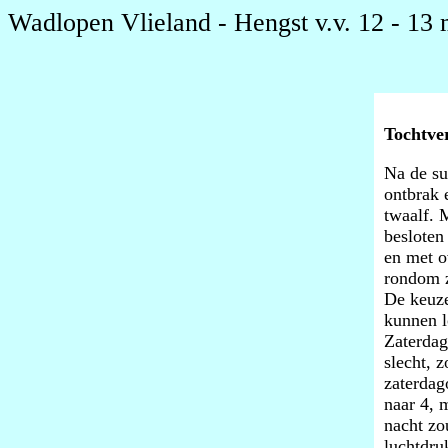
Wadlopen Vlieland - Hengst v.v. 12 - 13
Tochtver
Na de su
ontbrak 
twaalf. 
besloten
en met o
rondom z
De keuze
kunnen l
Zaterdag
slecht, 
zaterdag
naar 4, 
nacht zo
luchtdru