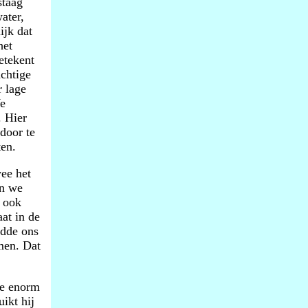
staag
ater,
ijk dat
het
etekent
achtige
 lage
We
. Hier
door te
ten.
ee het
en we
 ook
at in de
ldde ons
men. Dat
te enorm
ikt hij