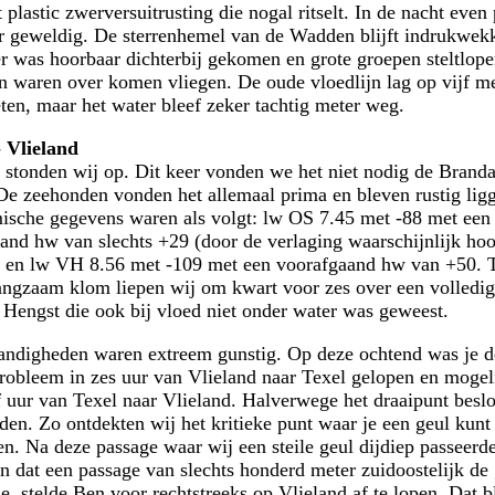
 plastic zwerversuitrusting die nogal ritselt. In de nacht even
 geweldig. De sterrenhemel van de Wadden blijft indrukwek
r was hoorbaar dichterbij gekomen en grote groepen steltlope
n waren over komen vliegen. De oude vloedlijn lag op vijf m
ten, maar het water bleef zeker tachtig meter weg.
 Vlieland
stonden wij op. Dit keer vonden we het niet nodig de Brandar
 De zeehonden vonden het allemaal prima en bleven rustig lig
ische gegevens waren als volgt: lw OS 7.45 met -88 met een
and hw van slechts +29 (door de verlaging waarschijnlijk ho
 en lw VH 8.56 met -109 met een voorafgaand hw van +50. T
angzaam klom liepen wij om kwart voor zes over een volledi
 Hengst die ook bij vloed niet onder water was geweest.
ndigheden waren extreem gunstig. Op deze ochtend was je d
robleem in zes uur van Vlieland naar Texel gelopen en mogeli
f uur van Texel naar Vlieland. Halverwege het draaipunt beslo
ijden. Zo ontdekten wij het kritieke punt waar je een geul kunt
en. Na deze passage waar wij een steile geul dijdiep passeerd
n dat een passage van slechts honderd meter zuidoostelijk de
e, stelde Ben voor rechtstreeks op Vlieland af te lopen. Dat b