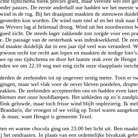
chte tijdschema bleek precies goed, maar vereiste wel een ge
nder pauzes. De eerste anderhalf uur hadden we het meeste w
wind in de rug. Bij het draaipunt maakten de meeuwen duidel
fgesneden kon worden. De wind nam snel af en het stuk naar 
an Wevers lag al helemaal droog. Wind uit het noordwesten b
 goed zicht. De steeds lager zakkende zon zorgde voor een pr
e. De passage van de oesterbank was indrukwekkend. De zeer
nd maakte duidelijk dat in een jaar tijd veel was veranderd. 
ewoon recht toe recht aan lopen en maakten de nodige foto’s
e op ons tijdschema en door het laatste stuk over de Hengst 
nden we om 22.10 nog met enig zicht onze slaapplaats inrich
erden de zeehonden tot op ongeveer zestig meter. Toen er tw
 gingen, maar wel vlak voor de oever bleven poedelen, dropt
zakken. De zeehonden accepteerden ons en hadden even later
blemen met onze hoofdlampen. Het uitkleden op zo’n zandpla
flink geluwde, maar toch frisse wind blijft onplezierig. Ik me
e Brandaris, die vroegen of we veilig op Texel waren aangeko
ik maar, want Hengst is gemeente Texel.
ten en warme chocola ging om 23.00 het licht uit. Ben maak
ij het omdraaien. In plaats van een ordentelijke bivakzak gebru