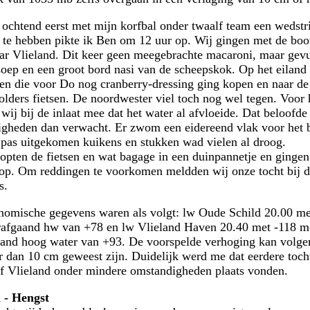
 ochtend eerst met mijn korfbal onder twaalf team een wedstr
 te hebben pikte ik Ben om 12 uur op. Wij gingen met de boo
ar Vlieland. Dit keer geen meegebrachte macaroni, maar gev
oep en een groot bord nasi van de scheepskok. Op het eiland 
en die voor Do nog cranberry-dressing ging kopen en naar de
lders fietsen. De noordwester viel toch nog wel tegen. Voor h
wij bij de inlaat mee dat het water al afvloeide. Dat beloofde
gheden dan verwacht. Er zwom een eidereend vlak voor het 
 pas uitgekomen kuikens en stukken wad vielen al droog.
opten de fietsen en wat bagage in een duinpannetje en gingen
op. Om reddingen te voorkomen meldden wij onze tocht bij 
s.
nomische gegevens waren als volgt: lw Oude Schild 20.00 me
afgaand hw van +78 en lw Vlieland Haven 20.40 met -118 m
and hoog water van +93. De voorspelde verhoging kan volge
r dan 10 cm geweest zijn. Duidelijk werd me dat eerdere toch
f Vlieland onder mindere omstandigheden plaats vonden.
 - Hengst