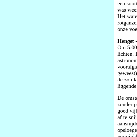
een soort
was weer
Het wate
rotganze
onze voe
Hengst -
Om 5.00 
lichten.
astronom
voorafga
geweest)
de zon l
liggende
De omsta
zonder p
goed vij
af te sn
aansnijd
opsloege
vermijdd