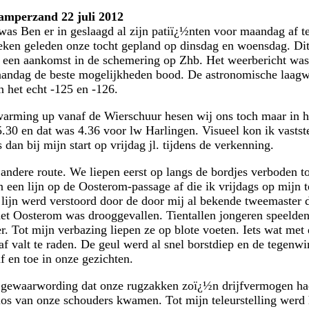
Kamperzand 22 juli 2012
was Ben er in geslaagd al zijn patiï¿½nten voor maandag af 
ken geleden onze tocht gepland op dinsdag en woensdag. Dit
 een aankomst in de schemering op Zhb. Het weerbericht was
andag de beste mogelijkheden bood. De astronomische laagw
n het echt -125 en -126.
arming up vanaf de Wierschuur hesen wij ons toch maar in 
30 en dat was 4.36 voor lw Harlingen. Visueel kon ik vaststel
dan bij mijn start op vrijdag jl. tijdens de verkenning.
 andere route. We liepen eerst op langs de bordjes verboden t
 een lijn op de Oosterom-passage af die ik vrijdags op mijn t
 lijn werd verstoord door de door mij al bekende tweemaster 
et Oosterom was drooggevallen. Tientallen jongeren speelden
. Tot mijn verbazing liepen ze op blote voeten. Iets wat met 
 af valt te raden. De geul werd al snel borstdiep en de tegen
af en toe in onze gezichten.
 gewaarwording dat onze rugzakken zoï¿½n drijfvermogen ha
os van onze schouders kwamen. Tot mijn teleurstelling werd 