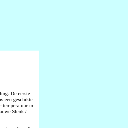
ing. De eerste
as een geschikte
e temperatuur in
lauwe Slenk /