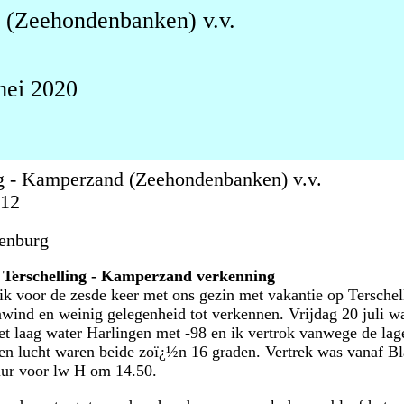
 (Zeehondenbanken) v.v.
mei 2020
ng - Kamperzand (Zeehondenbanken) v.v.
012
enburg
2: Terschelling - Kamperzand verkenning
k voor de zesde keer met ons gezin met vakantie op Terschell
wind en weinig gelegenheid tot verkennen. Vrijdag 20 juli w
et laag water Harlingen met -98 en ik vertrok vanwege de lag
en lucht waren beide zoï¿½n 16 graden. Vertrek was vanaf B
uur voor lw H om 14.50.