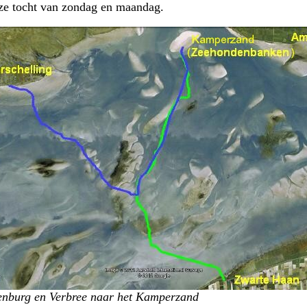
ze tocht van zondag en maandag.
enburg en Verbree naar het Kamperzand