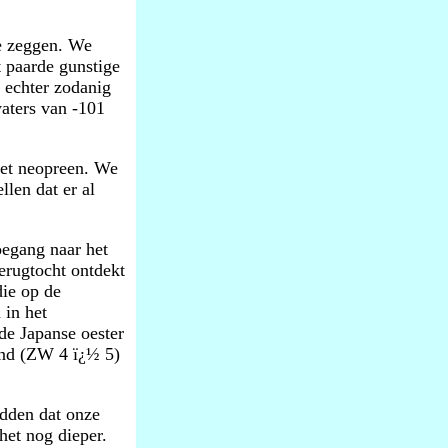
te zeggen. We
 paarde gunstige
 echter zodanig
aters van -101
het neopreen. We
len dat er al
oegang naar het
erugtocht ontdekt
die op de
 in het
de Japanse oester
wind (ZW 4 ï¿½ 5)
dden dat onze
het nog dieper.