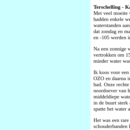
Terschelling - 
Met veel moeite 
hadden enkele we
waterstanden aan
dat zondag en ma
en -105 werden i
Na een zonnige w
vertrokken om 15.
minder water was 
Ik koos voor een
OZO en daarna in
had. Onze rechte
noordoever van h
middeldiepe water
in de buurt sterk
spatte het water 
Het was een rare
schouderbanden l