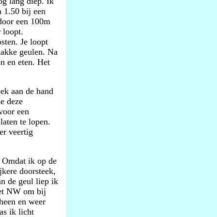
g lang diep. Ik
 1.50 bij een
 door een 100m
 loopt.
sten. Je loopt
lakke geulen. Na
en en eten. Het
eek aan de hand
de deze
voor een
aten te lopen.
er veertig
. Omdat ik op de
jkere doorsteek,
n de geul liep ik
het NW om bij
 heen en weer
s ik licht