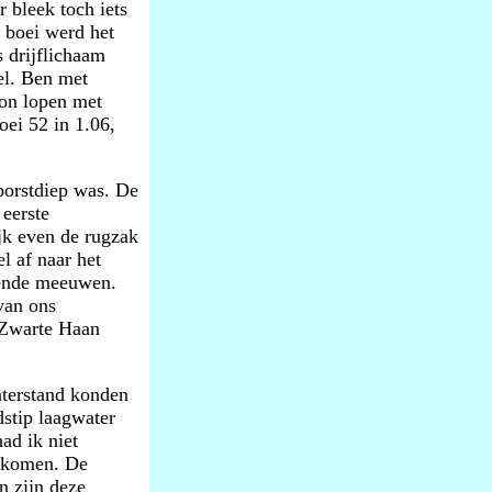
 bleek toch iets
e boei werd het
s drijflichaam
el. Ben met
on lopen met
oei 52 in 1.06,
borstdiep was. De
 eerste
ijk even de rugzak
l af naar het
dende meeuwen.
van ons
f Zwarte Haan
aterstand konden
dstip laagwater
ad ik niet
opkomen. De
n zijn deze