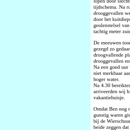
lopen door slech
tijdschema. Na r
drooggevallen we
door het kuitdiep
geulenstelsel va
tachtig meter zui
De meeuwen toond
gezegd zo gedaan
droogvallende pl
drooggevallen en
Na een goed uur 
niet merkbaar aa
hoger water.
Na 4.30 bereikte
arriveerden wij b
vakantiehuisje.
Omdat Ben nog no
gunstig waren gi
bij de Wierschuur
beide zeggen dat