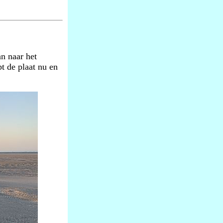
n naar het
t de plaat nu en