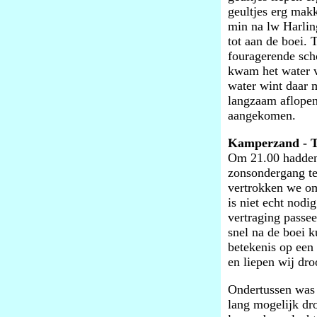
geultjes erg makk
min na lw Harlin
tot aan de boei.
fouragerende scho
kwam het water va
water wint daar m
langzaam aflopen
aangekomen.
Kamperzand - Te
Om 21.00 hadden 
zonsondergang te
vertrokken we om
is niet echt nodi
vertraging passe
snel na de boei k
betekenis op een 
en liepen wij dro
Ondertussen was 
lang mogelijk dr