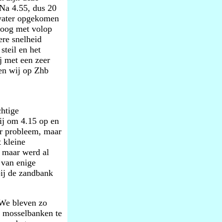
 Na 4.55, dus 20
 water opgekomen
roog met volop
ere snelheid
steil en het
j met een zeer
en wij op Zhb
htige
ij om 4.15 op en
r probleem, maar
t kleine
, maar werd al
 van enige
bij de zandbank
 We bleven zo
g mosselbanken te