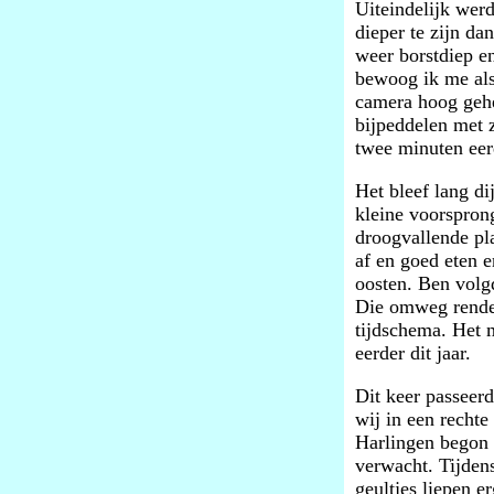
Uiteindelijk wer
dieper te zijn da
weer borstdiep en
bewoog ik me als
camera hoog gehe
bijpeddelen met z
twee minuten eer
Het bleef lang d
kleine voorspron
droogvallende pla
af en goed eten e
oosten. Ben volg
Die omweg rendee
tijdschema. Het 
eerder dit jaar.
Dit keer passeer
wij in een rechte
Harlingen begon 
verwacht. Tijden
geultjes liepen e