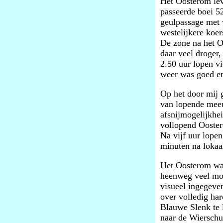
Het Oosterom lev
passeerde boei 5
geulpassage met 
westelijkere koer
De zone na het Oo
daar veel droger
2.50 uur lopen vi
weer was goed en
Op het door mij 
van lopende meeu
afsnijmogelijkhe
vollopend Ooster
Na vijf uur lopen
minuten na lokaa
Het Oosterom was
heenweg veel modd
visueel ingegeven
over volledig ha
Blauwe Slenk te 
naar de Wierschu