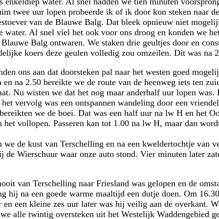
ts enkeldiep water. Al snel hadden we tien minuten voorspron
uim twee uur lopen probeerde ik of ik door kon steken naar de
stoever van de Blauwe Balg. Dat bleek opnieuw niet mogelij
e water. Al snel viel het ook voor ons droog en konden we he
n Blauwe Balg ontwaren. We staken drie geultjes door en cons
delijke koers deze geulen volledig zou omzeilen. Dit was na 2
en ons aan dat doorsteken pal naar het westen goed mogeli
 en na 2.50 bereikte we de route van de heenweg iets ten zui
aat. Nu wisten we dat het nog maar anderhalf uur lopen was. 
 het vervolg was een ontspannen wandeling door een vriendel
bereikten we de boei. Dat was een half uur na lw H en het 
n het vollopen. Passeren kan tot 1.00 na lw H, maar dan wordt
n we de kust van Terschelling en na een kweldertochtje van v
ij de Wierschuur waar onze auto stond. Vier minuten later zat
oit van Terschelling naar Friesland was gelopen en de omst
ng hij na een goede warme maaltijd een dutje doen. Om 16.30
 en een kleine zes uur later was hij veilig aan de overkant.
 we alle twintig oversteken uit het Westelijk Waddengebied 