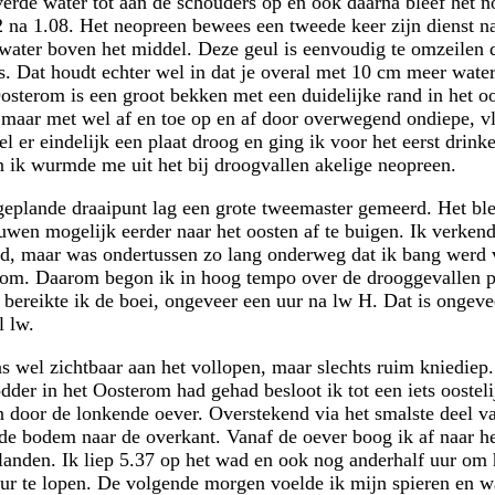
erde water tot aan de schouders op en ook daarna bleef het no
2 na 1.08. Het neopreen bewees een tweede keer zijn dienst na
water boven het middel. Deze geul is eenvoudig te omzeilen
s. Dat houdt echter wel in dat je overal met 10 cm meer water
sterom is een groot bekken met een duidelijke rand in het oo
, maar met wel af en toe op en af door overwegend ondiepe, v
el er eindelijk een plaat droog en ging ik voor het eerst drink
 ik wurmde me uit het bij droogvallen akelige neopreen.
geplande draaipunt lag een grote tweemaster gemeerd. Het bl
wen mogelijk eerder naar het oosten af te buigen. Ik verken
id, maar was ondertussen zo lang onderweg dat ik bang werd 
om. Daarom begon ik in hoog tempo over de drooggevallen pl
 bereikte ik de boei, ongeveer een uur na lw H. Dat is ongeve
l lw.
 wel zichtbaar aan het vollopen, maar slechts ruim kniediep
er in het Oosterom had gehad besloot ik tot een iets oosteli
 door de lonkende oever. Overstekend via het smalste deel va
rde bodem naar de overkant. Vanaf de oever boog ik af naar 
landen. Ik liep 5.37 op het wad en ook nog anderhalf uur om
ur te lopen. De volgende morgen voelde ik mijn spieren en wa