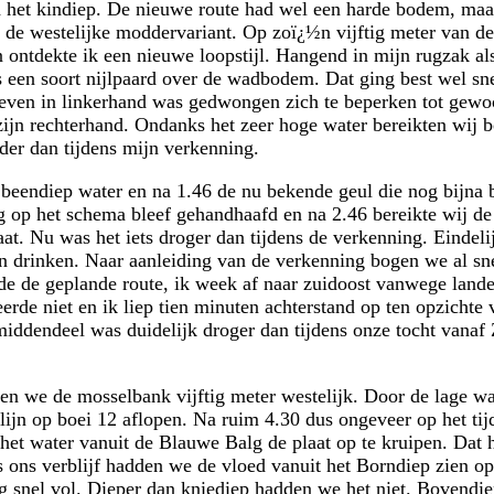
d het kindiep. De nieuwe route had wel een harde bodem, maar
n de westelijke moddervariant. Op zoï¿½n vijftig meter van d
 ontdekte ik een nieuwe loopstijl. Hangend in mijn rugzak al
 een soort nijlpaard over de wadbodem. Dat ging best wel sn
ven in linkerhand was gedwongen zich te beperken tot gewo
ijn rechterhand. Ondanks het zeer hoge water bereikten wij b
der dan tijdens mijn verkenning.
ijbeendiep water en na 1.46 de nu bekende geul die nog bijna 
g op het schema bleef gehandhaafd en na 2.46 bereikte wij de
at. Nu was het iets droger dan tijdens de verkenning. Eindel
n drinken. Naar aanleiding van de verkenning bogen we al sne
de de geplande route, ik week af naar zuidoost vanwege lan
rde niet en ik liep tien minuten achterstand op ten opzichte 
middendeel was duidelijk droger dan tijdens onze tocht vana
den we de mosselbank vijftig meter westelijk. Door de lage w
 lijn op boei 12 aflopen. Na ruim 4.30 dus ongeveer op het tij
het water vanuit de Blauwe Balg de plaat op te kruipen. Dat h
s ons verblijf hadden we de vloed vanuit het Borndiep zien 
rg snel vol. Dieper dan kniediep hadden we het niet. Bovendie