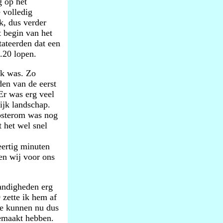
g op het
 volledig
k, dus verder
t begin van het
tateerden dat een
.20 lopen.
jk was. Zo
den van de eerst
Er was erg veel
ijk landschap.
Oosterom was nog
 het wel snel
eertig minuten
en wij voor ons
andigheden erg
 zette ik hem af
 We kunnen nu dus
gemaakt hebben.