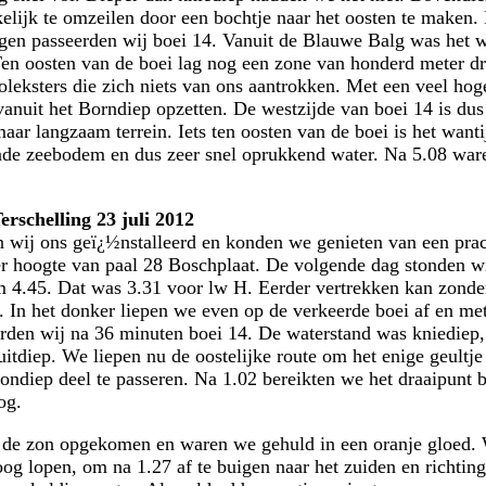
elijk te omzeilen door een bochtje naar het oosten te maken.
gen passeerden wij boei 14. Vanuit de Blauwe Balg was het
 Ten oosten van de boei lag nog een zone van honderd meter d
leksters die zich niets van ons aantrokken. Met een veel hog
nuit het Borndiep opzetten. De westzijde van boei 14 is dus 
aar langzaam terrein. Iets ten oosten van de boei is het wanti
de zeebodem en dus zeer snel oprukkend water. Na 5.08 war
rschelling 23 juli 2012
wij ons geï¿½nstalleerd en konden we genieten van een prac
r hoogte van paal 28 Boschplaat. De volgende dag stonden w
 4.45. Dat was 3.31 voor lw H. Eerder vertrekken kan zonde
g. In het donker liepen we even op de verkeerde boei af en me
erden wij na 36 minuten boei 14. De waterstand was kniediep
uitdiep. We liepen nu de oostelijke route om het enige geultje
ondiep deel te passeren. Na 1.02 bereikten we het draaipunt 
og.
de zon opgekomen en waren we gehuld in een oranje gloed.
oog lopen, om na 1.27 af te buigen naar het zuiden en richtin