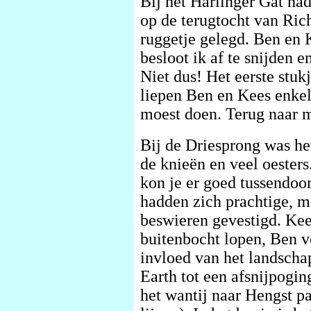
Bij het Harlinger Gat ha
op de terugtocht van Rich
ruggetje gelegd. Ben en 
besloot ik af te snijden e
Niet dus! Het eerste stuk
liepen Ben en Kees enkeld
moest doen. Terug naar m
Bij de Driesprong was het
de knieën en veel oesters
kon je er goed tussendoo
hadden zich prachtige, m
beswieren gevestigd. Ke
buitenbocht lopen, Ben v
invloed van het landsch
Earth tot een afsnijpogin
het wantij naar Hengst pa