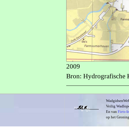
2009
Bron: Hydrografische 
WadgidsenWeb i
Veilig Wadlope
En van
Fiets-
op het Groning