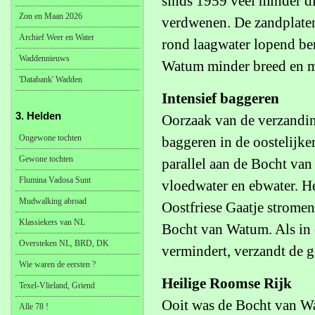
sinds 1959 veel minder di
Zon en Maan 2026
verdwenen. De zandplaten
Archief Weer en Water
rond laagwater lopend be
Waddennieuws
Watum minder breed en m
'Databank' Wadden
Intensief baggeren
3. Helden
Oorzaak van de verzandin
Ongewone tochten
baggeren in de oostelijke
Gewone tochten
parallel aan de Bocht va
Flumina Vadosa Sunt
vloedwater en ebwater. H
Mudwalking abroad
Oostfriese Gaatje strome
Klassiekers van NL
Bocht van Watum. Als in 
Oversteken NL, BRD, DK
vermindert, verzandt de g
Wie waren de eersten ?
Heilige Roomse Rijk
Texel-Vlieland, Griend
Ooit was de Bocht van Wa
Alle 78 !