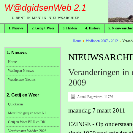
W@dgidsenWeb 2.1
U BENT IN MENU 5. NIEUWSARCHIEF
1. Nieuws
2. Getij + Weer
3. Helden
4. History
5. Nieuwsarchie
broodkruimelpad
Home
Wadlopen 2007 - 2012
Verande
1. Nieuws
NIEUWSARCHIE
Home
Veranderingen in 
Wadlopen Nieuws
Waddenzee Nieuws
2009
2. Getij en Weer
Aantal Pageviews:
11756
Quickscan
maandag 7 maart 2011
Meer Info getij en weer NL
Getij en Weer BRD en DK
EZINGE - Op onderstaande
Veerdiensten Wadden 2026