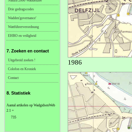
Natura 2000 Waddenzee
Drie gedragscodes
Wadden'governance'
Wattführerverordnung
EHBO en veiligheid
7. Zoeken en contact
Uitgebreid zoeken !
1986
Colofon en Kroniek
Contact
8. Statistiek
Aantal artikelen op WadgidsenWeb
2.1 =
735