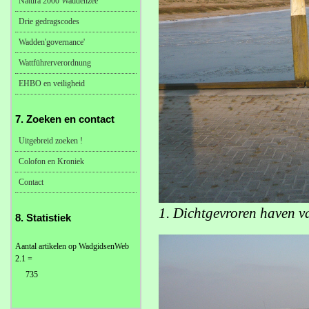
Natura 2000 Waddenzee
Drie gedragscodes
Wadden'governance'
Wattführerverordnung
EHBO en veiligheid
7. Zoeken en contact
Uitgebreid zoeken !
Colofon en Kroniek
Contact
1. Dichtgevroren haven v
8. Statistiek
Aantal artikelen op WadgidsenWeb
2.1 =
735