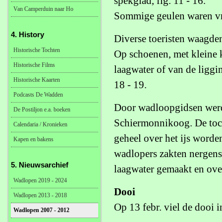
spekglad, fig. 11 - 16.
Van Camperduin naar Ho
Sommige geulen waren vrij
4. History
Diverse toeristen waagde
Historische Tochten
Op schoenen, met kleine k
Historische Films
laagwater of van de liggin
Historische Kaarten
18 - 19.
Podcasts De Wadden
Door wadloopgidsen werd
De Postiljon e.a. boeken
Schiermonnikoog. De toc
Calendaria / Kronieken
geheel over het ijs word
Kapen en bakens
wadlopers zakten nergens 
5. Nieuwsarchief
laagwater gemaakt en over
Wadlopen 2019 - 2024
Dooi
Wadlopen 2013 - 2018
Op 13 febr. viel de dooi i
Wadlopen 2007 - 2012