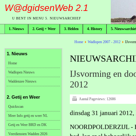
W@dgidsenWeb 2.1
U BENT IN MENU 5. NIEUWSARCHIEF
1. Nieuws
2. Getij + Weer
3. Helden
4. History
5. Nieuwsarchie
broodkruimelpad
Home
Wadlopen 2007 - 2012
IJsvorm
1. Nieuws
NIEUWSARCHIE
Home
IJsvorming en doo
Wadlopen Nieuws
Waddenzee Nieuws
2012
2. Getij en Weer
Aantal Pageviews:
12686
Quickscan
dinsdag 31 januari 2012, 
Meer Info getij en weer NL
Getij en Weer BRD en DK
NOORDPOLDERZIJL - Hoewe
Veerdiensten Wadden 2026