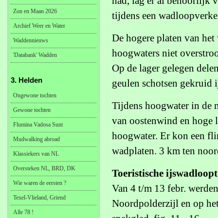
had, lag er al behoorlijk 
Zon en Maan 2026
tijdens een wadloopverken
Archief Weer en Water
De hogere platen van het 
Waddennieuws
hoogwaters niet overstro
'Databank' Wadden
Op de lager gelegen delen
3. Helden
geulen schotsen gekruid i
Ongewone tochten
Tijdens hoogwater in de 
Gewone tochten
van oostenwind en hoge 
Flumina Vadosa Sunt
hoogwater. Er kon een fl
Mudwalking abroad
wadplaten. 3 km ten noord
Klassiekers van NL
Oversteken NL, BRD, DK
Toeristische ijswadloop
Wie waren de eersten ?
Van 4 t/m 13 febr. werden
Texel-Vlieland, Griend
Noordpolderzijl en op het
Alle 78 !