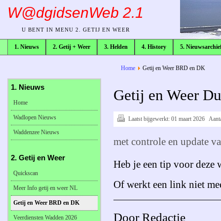
W@dgidsenWeb 2.1
U BENT IN MENU 2. GETIJ EN WEER
1. Nieuws
2. Getij + Weer
3. Helden
4. History
5. Nieuwsarchie
broodkruimelpad
Home
Getij en Weer BRD en DK
1. Nieuws
Getij en Weer D
Home
Wadlopen Nieuws
Laatst bijgewerkt:
01 maart 2026
Aant
Waddenzee Nieuws
met controle en update va
2. Getij en Weer
Heb je een tip voor deze
Quickscan
Of werkt een link niet me
Meer Info getij en weer NL
Getij en Weer BRD en DK
Door Redactie
Veerdiensten Wadden 2026