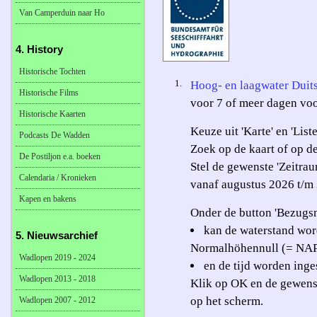
Van Camperduin naar Ho
4. History
Historische Tochten
1.
Hoog- en laagwater Dui
Historische Films
voor 7 of meer dagen voo
Historische Kaarten
Keuze uit 'Karte' en 'Liste
Podcasts De Wadden
Zoek op de kaart of op de
De Postiljon e.a. boeken
Stel de gewenste 'Zeitrau
Calendaria / Kronieken
vanaf augustus 2026 t/m
Kapen en bakens
Onder de button 'Bezugsn
kan de waterstand word
5. Nieuwsarchief
Normalhöhennull (= NA
Wadlopen 2019 - 2024
en de tijd worden ing
Wadlopen 2013 - 2018
Klik op OK en de gewenst
op het scherm.
Wadlopen 2007 - 2012