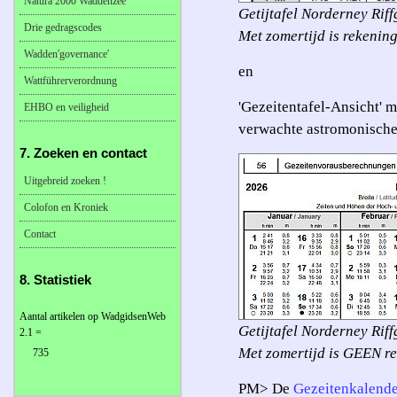
Natura 2000 Waddenzee
Getijtafel Norderney Riff
Drie gedragscodes
Met zomertijd is rekenin
Wadden'governance'
en
Wattführerverordnung
'Gezeitentafel-Ansicht' m
EHBO en veiligheid
verwachte astromonische
7. Zoeken en contact
Uitgebreid zoeken !
Colofon en Kroniek
Contact
8. Statistiek
Aantal artikelen op WadgidsenWeb
Getijtafel Norderney Riffg
2.1 =
Met zomertijd is GEEN r
735
PM> De
Gezeitenkalend