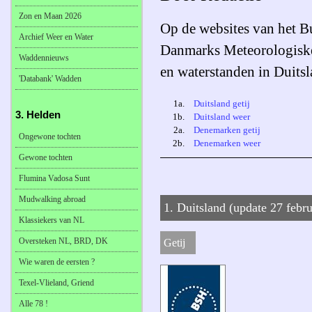
Zon en Maan 2026
Op de websites van het B
Archief Weer en Water
Danmarks Meteorologiske 
Waddennieuws
en waterstanden in Duits
'Databank' Wadden
1a.
Duitsland getij
3. Helden
1b.
Duitsland weer
2a.
Denemarken getij
Ongewone tochten
2b.
Denemarken weer
Gewone tochten
Flumina Vadosa Sunt
Mudwalking abroad
1. Duitsland (update 27 febr
Klassiekers van NL
Oversteken NL, BRD, DK
Getij
Wie waren de eersten ?
Texel-Vlieland, Griend
Alle 78 !