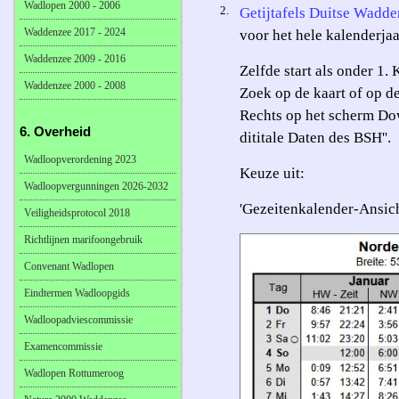
Wadlopen 2000 - 2006
2.
Getijtafels Duitse Wadd
Waddenzee 2017 - 2024
voor het hele kalenderja
Waddenzee 2009 - 2016
Zelfde start als onder 1. K
Waddenzee 2000 - 2008
Zoek op de kaart of op de
Rechts op het scherm Dow
6. Overheid
dititale Daten des BSH''.
Wadloopverordening 2023
Keuze uit:
Wadloopvergunningen 2026-2032
'Gezeitenkalender-Ansich
Veiligheidsprotocol 2018
Richtlijnen marifoongebruik
Convenant Wadlopen
Eindtermen Wadloopgids
Wadloopadviescommissie
Examencommissie
Wadlopen Rottumeroog