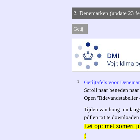
2. Denemarken (update 23 fe
Getij
1.
Getijtafels voor Denema
Scroll naar beneden naar
Open 'Tidevandstabeller 
Tijden van hoog- en laag
pdf en txt te downloade
Let op: met zomertij
!