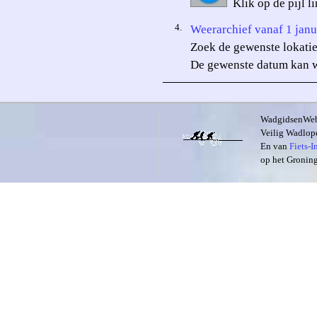
Klik op de pijl l
4.
Weerarchief vanaf 1 janu
Zoek de gewenste lokatie 
De gewenste datum kan w
WadgidsenWeb i
Veilig Wadlope
En van
Fiets-
op het Groning