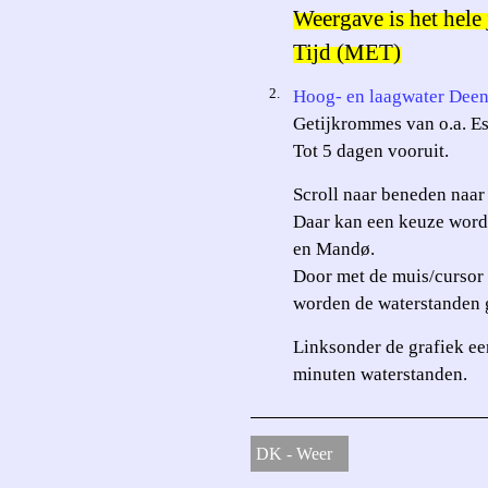
Weergave is het hel
Tijd (MET)
2.
Hoog- en laagwater Dee
Getijkrommes van o.a. Es
Tot 5 dagen vooruit.
Scroll naar beneden naar 
Daar kan een keuze worde
en Mandø.
Door met de muis/cursor 
worden de waterstanden 
Linksonder de grafiek ee
minuten waterstanden.
DK - Weer