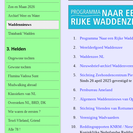
Zon en Maan 2026
Archief Weer en Water
Waddennieuws
'Databank' Wadden
1.
Programma 'Naar een Rijke Wadd
2.
Werelderfgoed Waddenzee
3. Helden
3.
Waddenzee.NL
Ongewone tochten
4.
Nieuwsbrief-archief Waddenvere
Gewone tochten
5.
Stichting Zeehondencentrum Pie
Flumina Vadosa Sunt
Sinds 26 april 2025 gevestigd t
Mudwalking abroad
6.
Persbureau Ameland
Klassiekers van NL
7.
Algemeen Waddennieuws van O
Oversteken NL, BRD, DK
8.
Stichting Vrienden van Rottume
Wie waren de eersten ?
9.
Vereniging Wadvaarders
Texel-Vlieland, Griend
10.
Reddingrapporten KNRM / Nieu
Alle 78 !
Koninklijke Nederlandse Reddin