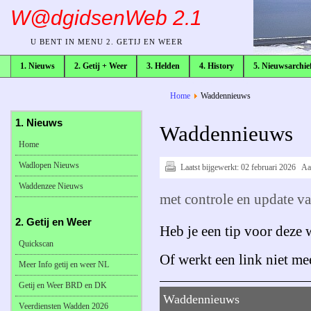
W@dgidsenWeb 2.1
U BENT IN MENU 2. GETIJ EN WEER
1. Nieuws
2. Getij + Weer
3. Helden
4. History
5. Nieuwsarchie
broodkruimelpad
Home
Waddennieuws
1. Nieuws
Waddennieuws
Home
Wadlopen Nieuws
Laatst bijgewerkt:
02 februari 2026
Aa
Waddenzee Nieuws
met controle en update v
2. Getij en Weer
Heb je een tip voor deze
Quickscan
Of werkt een link niet me
Meer Info getij en weer NL
Getij en Weer BRD en DK
Waddennieuws
Veerdiensten Wadden 2026