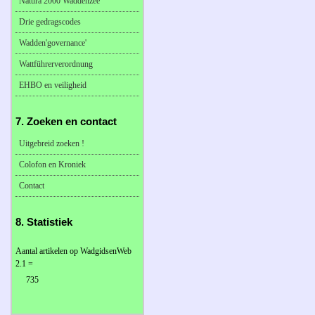
Natura 2000 Waddenzee
Drie gedragscodes
Wadden'governance'
Wattführerverordnung
EHBO en veiligheid
7. Zoeken en contact
Uitgebreid zoeken !
Colofon en Kroniek
Contact
8. Statistiek
Aantal artikelen op WadgidsenWeb
2.1 =
735