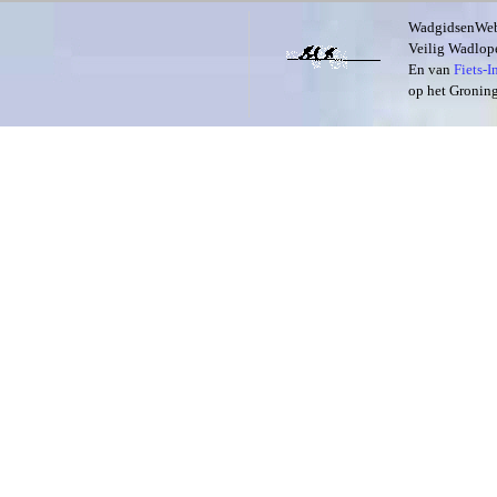
WadgidsenWeb i
Veilig Wadlope
En van
Fiets-
op het Groning