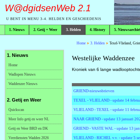
W@dgidsenWeb 2.1
U BENT IN MENU 3-4. HELDEN EN GESCHIEDENIS
1. Nieuws
2. Getij + Weer
3. Helden
4. History
5. Nieuwsarchie
broodkruimelpad
Home
3. Helden
Texel-Vlieland, Grie
1. Nieuws
Westelijke Waddenzee
Home
Kroniek van 6 lange wadlooptocht
Wadlopen Nieuws
Waddenzee Nieuws
GRIEND-nieuwsbrieven
2. Getij en Weer
TEXEL - VLIELAND - update 14 februa
VLIELAND - TEXEL - update 11 februa
Quickscan
NAAR GRIEND - update 13 januari 20
Meer Info getij en weer NL
GRIEND - VASTE WAL - update 13 jan
Getij en Weer BRD en DK
VLIELAND - RICHEL v.v. - update 5 s
Veerdiensten Wadden 2026