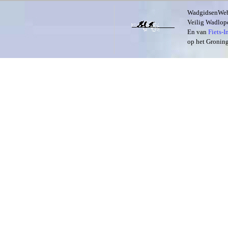
WadgidsenWeb i
Veilig Wadlope
En van
Fiets-
op het Groning