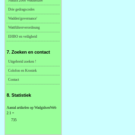
Natura 2000 Waddenzee
Drie gedragscodes
Wadden'governance'
Wattführerverordnung
EHBO en veiligheid
7. Zoeken en contact
Uitgebreid zoeken !
Colofon en Kroniek
Contact
8. Statistiek
Aantal artikelen op WadgidsenWeb
2.1 =
735