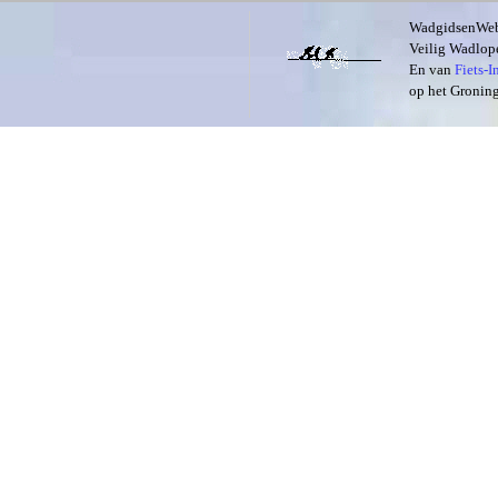
WadgidsenWeb i
Veilig Wadlope
En van
Fiets-
op het Groning