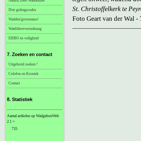
Natura 2000 Waddenzee
St. Christoffelkerk te Pey
Drie gedragscodes
Foto Geart van der Wal -
Wadden'governance'
Wattführerverordnung
EHBO en veiligheid
7. Zoeken en contact
Uitgebreid zoeken !
Colofon en Kroniek
Contact
8. Statistiek
Aantal artikelen op WadgidsenWeb
2.1 =
735