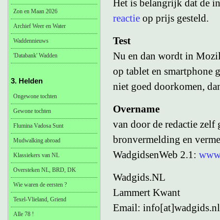
Het is belangrijk dat de i
Zon en Maan 2026
reactie
op prijs gesteld.
Archief Weer en Water
Test
Waddennieuws
Nu en dan wordt in Mozil
'Databank' Wadden
op tablet en smartphone g
3. Helden
niet goed doorkomen, da
Ongewone tochten
Overname
Gewone tochten
van door de redactie zelf 
Flumina Vadosa Sunt
bronvermelding en vermel
Mudwalking abroad
WadgidsenWeb 2.1:
www.
Klassiekers van NL
Oversteken NL, BRD, DK
Wadgids.NL
Wie waren de eersten ?
Lammert Kwant
Texel-Vlieland, Griend
Email: info[at]wadgids.
Alle 78 !