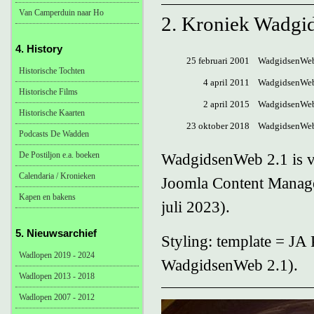
Van Camperduin naar Ho
2. Kroniek Wadg
4. History
25 februari 2001
WadgidsenWeb 
Historische Tochten
4 april 2011
WadgidsenWeb 
Historische Films
2 april 2015
WadgidsenWeb 
Historische Kaarten
23 oktober 2018
WadgidsenWeb 2
Podcasts De Wadden
De Postiljon e.a. boeken
WadgidsenWeb 2.1 is 
Calendaria / Kronieken
Joomla Content Manage
Kapen en bakens
juli 2023).
5. Nieuwsarchief
Styling: template = JA 
Wadlopen 2019 - 2024
WadgidsenWeb 2.1).
Wadlopen 2013 - 2018
Wadlopen 2007 - 2012