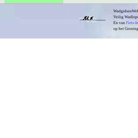
WadgidsenWeb i
Veilig Wadlope
En van
Fiets-
op het Groning