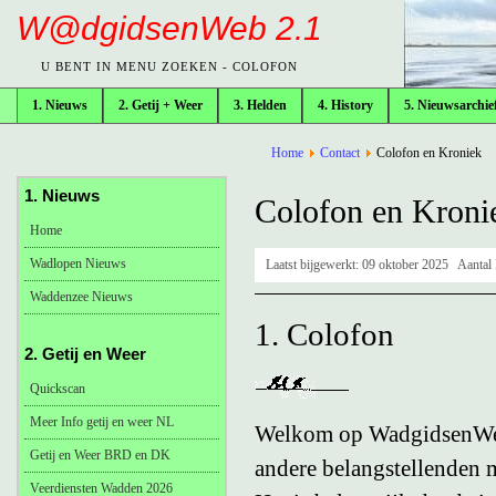
W@dgidsenWeb 2.1
U BENT IN MENU ZOEKEN - COLOFON
1. Nieuws
2. Getij + Weer
3. Helden
4. History
5. Nieuwsarchie
broodkruimelpad
Home
Contact
Colofon en Kroniek
1. Nieuws
Colofon en Kroni
Home
Wadlopen Nieuws
Laatst bijgewerkt:
09 oktober 2025
Aantal
Waddenzee Nieuws
1. Colofon
2. Getij en Weer
Quickscan
Meer Info getij en weer NL
Welkom op WadgidsenWeb
Getij en Weer BRD en DK
andere belangstellenden m
Veerdiensten Wadden 2026