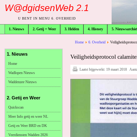
W@dgidsenWeb 2.1
U BENT IN MENU 6. OVERHEID
1. Nieuws
2. Getij + Weer
3. Helden
4. History
5. Nieuwsarchie
broodkruimelpad
Home
6. Overheid
Veiligheidsprotoc
1. Nieuws
Veiligheidsprotocol calamit
Home
Laatst bijgewerkt:
19 maart 2018
Aant
Wadlopen Nieuws
Waddenzee Nieuws
2. Getij en Weer
Quickscan
Meer Info getij en weer NL
Getij en Weer BRD en DK
Veerdiensten Wadden 2026