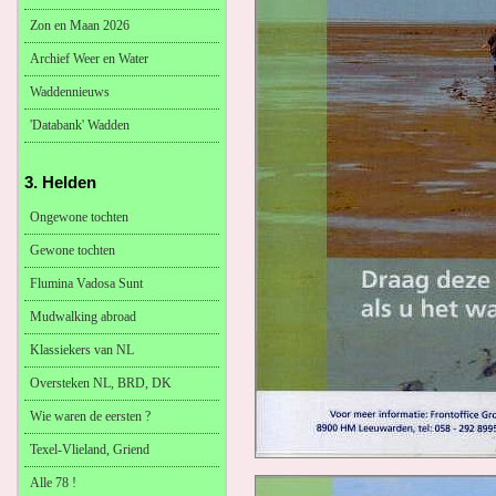
Zon en Maan 2026
Archief Weer en Water
Waddennieuws
'Databank' Wadden
3. Helden
Ongewone tochten
Gewone tochten
Flumina Vadosa Sunt
Mudwalking abroad
Klassiekers van NL
Oversteken NL, BRD, DK
Wie waren de eersten ?
Texel-Vlieland, Griend
Alle 78 !