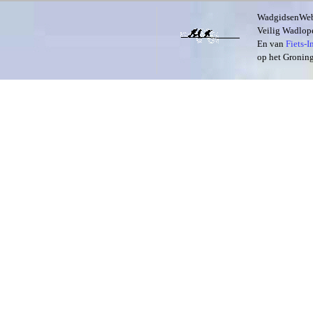
WadgidsenWeb i
Veilig Wadlope
En van
Fiets-
op het Groning