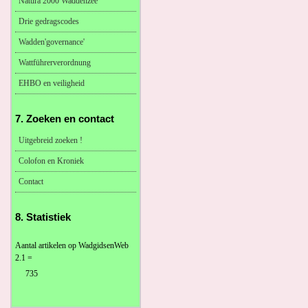
Natura 2000 Waddenzee
Drie gedragscodes
Wadden'governance'
Wattführerverordnung
EHBO en veiligheid
7. Zoeken en contact
Uitgebreid zoeken !
Colofon en Kroniek
Contact
8. Statistiek
Aantal artikelen op WadgidsenWeb
2.1 =
735