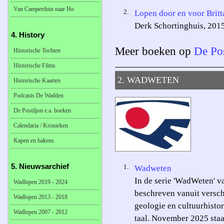
Van Camperduin naar Ho
2.
Lopen door en voor Britt
Derk Schortinghuis, 201
4. History
Meer boeken op
De Pos
Historische Tochten
Historische Films
2. WADWETEN
Historische Kaarten
Podcasts De Wadden
De Postiljon e.a. boeken
Calendaria / Kronieken
Kapen en bakens
5. Nieuwsarchief
1.
Wadweten
In de serie 'WadWeten' 
Wadlopen 2019 - 2024
beschreven vanuit versch
Wadlopen 2013 - 2018
geologie en cultuurhisto
Wadlopen 2007 - 2012
taal. November 2025 sta