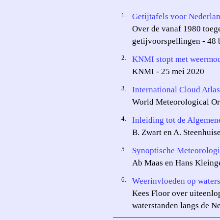
1.
Getijtafels voor Nederla
Over de vanaf 1980 toege
getijvoorspellingen - 48 
2.
KNMI stopt met weerm
KNMI - 25 mei 2020
3.
International Cloud Atlas
World Meteorological Or
4.
Inleiding tot de Algeme
B. Zwart en A. Steenhuise
5.
Synoptische Meteorologi
Ab Maas en Hans Kleingel
6.
Weerinvloeden op waters
Kees Floor over uiteenl
waterstanden langs de Ne