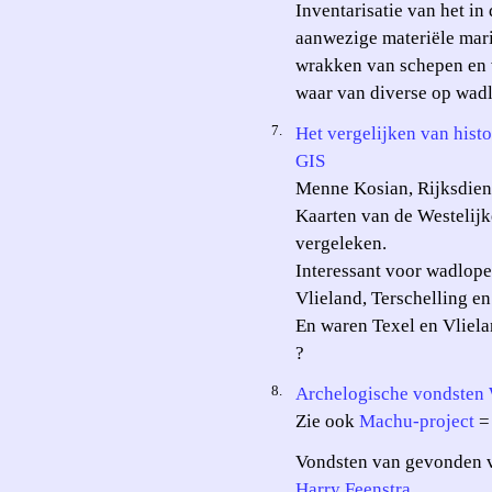
Inventarisatie van het i
aanwezige materiële mari
wrakken van schepen en v
waar van diverse op wad
7.
Het vergelijken van hist
GIS
Menne Kosian, Rijksdiens
Kaarten van de Westelij
vergeleken.
Interessant voor wadlope
Vlieland, Terschelling en
En waren Texel en Vliela
?
8.
Archelogische vondsten
Zie ook
Machu-project
= 
Vondsten van gevonden v
Harry Feenstra
.