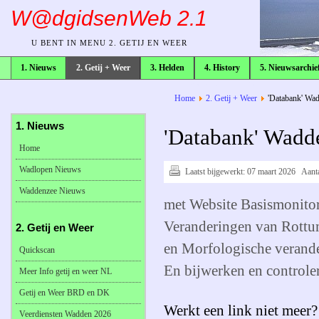
W@dgidsenWeb 2.1
U BENT IN MENU 2. GETIJ EN WEER
1. Nieuws
2. Getij + Weer
3. Helden
4. History
5. Nieuwsarchie
broodkruimelpad
Home
2. Getij + Weer
'Databank' Wa
1. Nieuws
'Databank' Wadd
Home
Wadlopen Nieuws
Laatst bijgewerkt:
07 maart 2026
Aant
Waddenzee Nieuws
met Website Basismonitor
Veranderingen van Rottum
2. Getij en Weer
en Morfologische verande
Quickscan
En bijwerken en controler
Meer Info getij en weer NL
Getij en Weer BRD en DK
Werkt een link niet meer?
Veerdiensten Wadden 2026