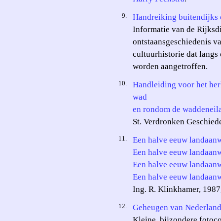
9.
Handreiking buitendijks
Informatie van de Rijksd
ontstaansgeschiedenis v
cultuurhistorie dat langs
worden aangetroffen.
10.
Handleiding voor het her
wad
en rondom de waddeneil
St. Verdronken Geschied
11.
Een halve eeuw landaanw
Een halve eeuw landaanw
Een halve eeuw landaanw
Een halve eeuw landaanw
Ing. R. Klinkhamer, 1987
12.
Geheugen van Nederlan
Kleine, bijzondere fotoco