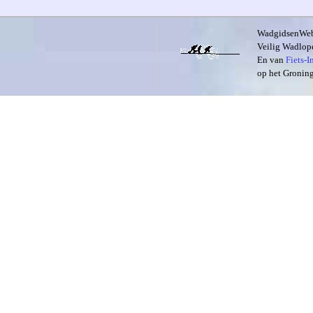
WadgidsenWeb i
Veilig Wadlope
En van
Fiets-
op het Groning