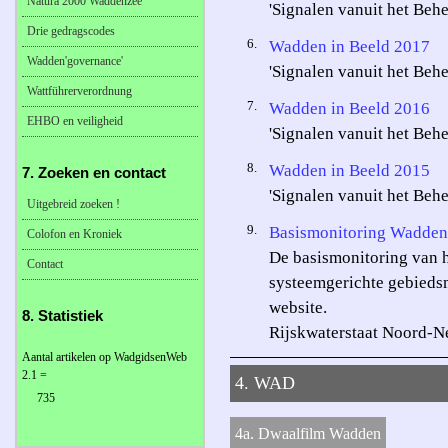
Natura 2000 Waddenzee
'Signalen vanuit het Beh
Drie gedragscodes
6.
Wadden in Beeld 2017
Wadden'governance'
'Signalen vanuit het Beh
Wattführerverordnung
7.
Wadden in Beeld 2016
EHBO en veiligheid
'Signalen vanuit het Beh
8.
Wadden in Beeld 2015
7. Zoeken en contact
'Signalen vanuit het Beh
Uitgebreid zoeken !
9.
Basismonitoring Wadden
Colofon en Kroniek
De basismonitoring van h
Contact
systeemgerichte gebiedsm
website.
8. Statistiek
Rijskwaterstaat Noord-N
Aantal artikelen op WadgidsenWeb
2.1 =
4. WAD
735
4a. Dwaalfilm Wadden