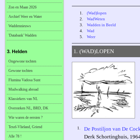
Zon en Maan 2026
1.
(Wad)lopen
Archief Weer en Water
2.
WadWeten
3.
Wadden in Beeld
Waddennieuws
4.
Wad
'Databank' Wadden
5.
Weer
1. (WAD)LOPEN
3. Helden
Ongewone tochten
Gewone tochten
Flumina Vadosa Sunt
Mudwalking abroad
Klassiekers van NL
Oversteken NL, BRD, DK
Wie waren de eersten ?
Texel-Vlieland, Griend
1.
De Postiljon van De Coc
Derk Schortinghuis, 196
Alle 78 !