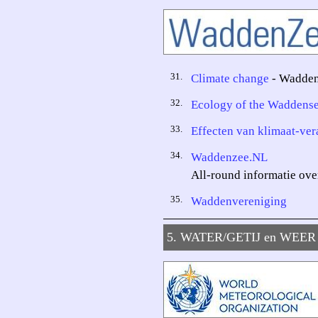
31.
Climate change
- Wadden 
32.
Ecology of the Waddens
33.
Effecten van klimaat-ve
34.
Waddenzee.NL
All-round informatie ove
35.
Waddenvereniging
5. WATER/GETIJ en WEER