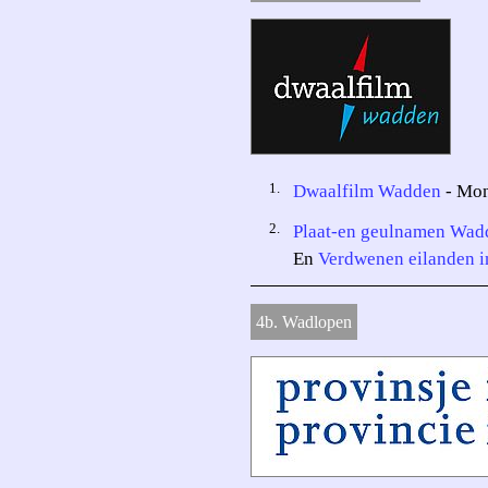
1.
Dwaalfilm Wadden
- Mon
2.
Plaat-en geulnamen Wad
En
Verdwenen eilanden 
4b. Wadlopen