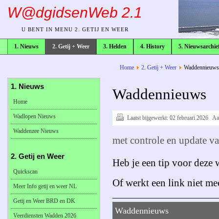
W@dgidsenWeb 2.1
U BENT IN MENU 2. GETIJ EN WEER
1. Nieuws
2. Getij + Weer
3. Helden
4. History
5. Nieuwsarchie
broodkruimelpad
Home
2. Getij + Weer
Waddennieuws
1. Nieuws
Waddennieuws
Home
Wadlopen Nieuws
Laatst bijgewerkt:
02 februari 2026
Aa
Waddenzee Nieuws
met controle en update v
2. Getij en Weer
Heb je een tip voor deze
Quickscan
Of werkt een link niet me
Meer Info getij en weer NL
Getij en Weer BRD en DK
Waddennieuws
Veerdiensten Wadden 2026