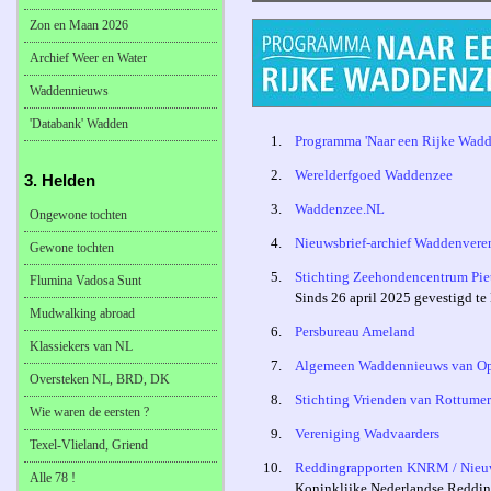
Zon en Maan 2026
Archief Weer en Water
Waddennieuws
'Databank' Wadden
1.
Programma 'Naar een Rijke Wadd
2.
Werelderfgoed Waddenzee
3. Helden
3.
Waddenzee.NL
Ongewone tochten
4.
Nieuwsbrief-archief Waddenvere
Gewone tochten
5.
Stichting Zeehondencentrum Pie
Flumina Vadosa Sunt
Sinds 26 april 2025 gevestigd t
Mudwalking abroad
6.
Persbureau Ameland
Klassiekers van NL
7.
Algemeen Waddennieuws van O
Oversteken NL, BRD, DK
8.
Stichting Vrienden van Rottume
Wie waren de eersten ?
9.
Vereniging Wadvaarders
Texel-Vlieland, Griend
10.
Reddingrapporten KNRM / Nieu
Alle 78 !
Koninklijke Nederlandse Reddin