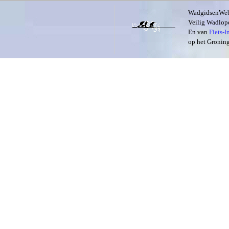
WadgidsenWeb i
Veilig Wadlope
En van
Fiets-
op het Groning