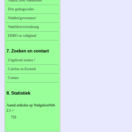
Natura 2000 Waddenzee
Drie gedragscodes
Wadden'governance'
Wattführerverordnung
EHBO en veiligheid
7. Zoeken en contact
Uitgebreid zoeken !
Colofon en Kroniek
Contact
8. Statistiek
Aantal artikelen op WadgidsenWeb
2.1 =
735