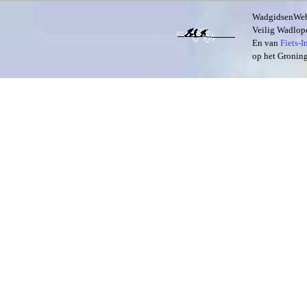
WadgidsenWeb i
Veilig Wadlope
En van
Fiets-
op het Groning