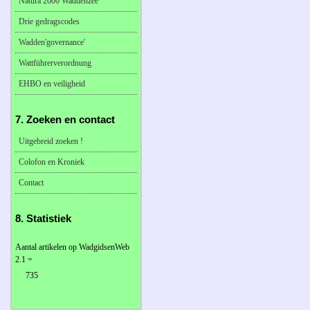
Natura 2000 Waddenzee
Drie gedragscodes
Wadden'governance'
Wattführerverordnung
EHBO en veiligheid
7. Zoeken en contact
Uitgebreid zoeken !
Colofon en Kroniek
Contact
8. Statistiek
Aantal artikelen op WadgidsenWeb
2.1 =
735