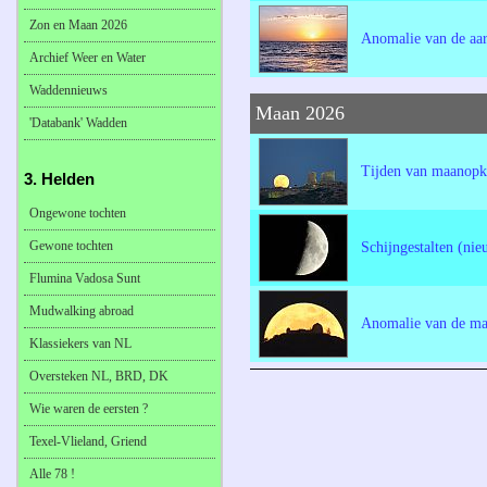
Zon en Maan 2026
Anomalie van de aar
Archief Weer en Water
Waddennieuws
Maan 2026
'Databank' Wadden
Tijden van maanopk
3. Helden
Ongewone tochten
Gewone tochten
Schijngestalten (ni
Flumina Vadosa Sunt
Mudwalking abroad
Anomalie van de ma
Klassiekers van NL
Oversteken NL, BRD, DK
Wie waren de eersten ?
Texel-Vlieland, Griend
Alle 78 !