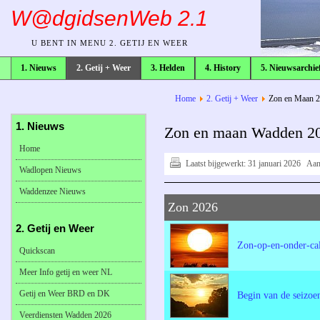
W@dgidsenWeb 2.1
U BENT IN MENU 2. GETIJ EN WEER
1. Nieuws
2. Getij + Weer
3. Helden
4. History
5. Nieuwsarchie
broodkruimelpad
Home
2. Getij + Weer
Zon en Maan 
1. Nieuws
Zon en maan Wadden 2
Home
Laatst bijgewerkt:
31 januari 2026
Aan
Wadlopen Nieuws
Waddenzee Nieuws
Zon 2026
2. Getij en Weer
Zon-op-en-onder-ca
Quickscan
Meer Info getij en weer NL
Getij en Weer BRD en DK
Begin van de seizoe
Veerdiensten Wadden 2026