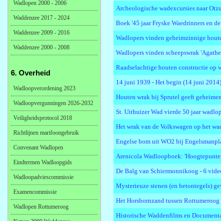
Wadlopen 2000 - 2006
Archeologische wadexcursies naar Otzu
Waddenzee 2017 - 2024
Boek '45 jaar Fryske Waedrinners en de
Waddenzee 2009 - 2016
Wadlopers vinden geheimzinnige houten
Waddenzee 2000 - 2008
Wadlopers vinden scheepswrak 'Agathe
Raadselachtige houten constructie op w
6. Overheid
14 juni 1939 - Het begin (14 juni 2014
Wadloopverordening 2023
Houten wrak bij Sprutel geeft geheimen 
Wadloopvergunningen 2026-2032
St. Uithuizer Wad vierde 50 jaar wadlo
Veiligheidsprotocol 2018
Het wrak van de Volkswagen op het wa
Richtlijnen marifoongebruik
Engelse bom uit WO2 bij Engelsmanplaa
Convenant Wadlopen
Arenicola Wadloopboek: 'Hoogtepunten 
Eindtermen Wadloopgids
De Balg van Schiermonnikoog - 6 video
Wadloopadviescommissie
Mysterieuze stenen (en betontegels) 
Examencommissie
Het Horsbornzand tussen Rottumeroog 
Wadlopen Rottumeroog
Historische Waddenfilms en Documentair