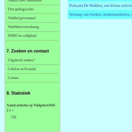
Natura 2000 Waddenzee
Podcasts De Wadden, een kleine selecti
Drie gedragscodes
Sitemap van boeken, krantenartikelen,
Wadden'governance'
Wattführerverordnung
EHBO en veiligheid
7. Zoeken en contact
Uitgebreid zoeken !
Colofon en Kroniek
Contact
8. Statistiek
Aantal artikelen op WadgidsenWeb
2.1 =
735