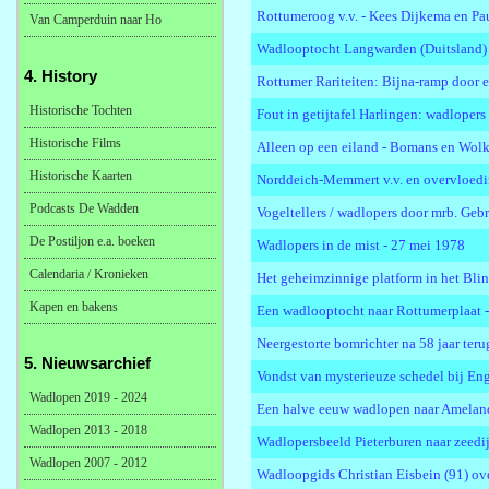
Rottumeroog v.v. - Kees Dijkema en Pau
Van Camperduin naar Ho
Wadlooptocht Langwarden (Duitsland) -
4. History
Rottumer Rariteiten: Bijna-ramp door e
Historische Tochten
Fout in getijtafel Harlingen: wadlopers 
Historische Films
Alleen op een eiland - Bomans en Wolk
Historische Kaarten
Norddeich-Memmert v.v. en overvloedi
Podcasts De Wadden
Vogeltellers / wadlopers door mrb. Ge
De Postiljon e.a. boeken
Wadlopers in de mist - 27 mei 1978
Calendaria / Kronieken
Het geheimzinnige platform in het Bl
Kapen en bakens
Een wadlooptocht naar Rottumerplaat 
Neergestorte bomrichter na 58 jaar ter
5. Nieuwsarchief
Vondst van mysterieuze schedel bij En
Wadlopen 2019 - 2024
Een halve eeuw wadlopen naar Amelan
Wadlopen 2013 - 2018
Wadlopersbeeld Pieterburen naar zeedij
Wadlopen 2007 - 2012
Wadloopgids Christian Eisbein (91) ove