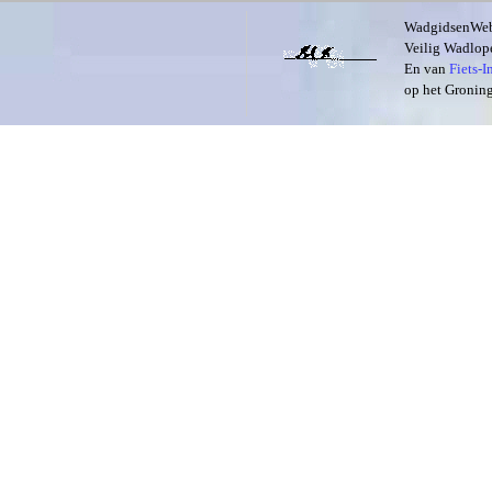
WadgidsenWeb i
Veilig Wadlope
En van
Fiets-
op het Groning