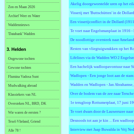
Akelig doorgeworstelde uren op het eil
Zon en Maan 2026
Visserij met 'Buttschütten' in de Dollar
Archief Weer en Water
Een visserijconflict in de Dollard (191
Waddennieuws
Te voet naar Engelsmanplaat in 1916 - 
'Databank' Wadden
De noodlottige oversteek naar Ameland 
Resten van vliegtuigwrakken op het R
3. Helden
Lifelines via de Wadden WO 2 Engelsma
Ongewone tochten
Een hachelijk wadloopavontuur naar 
Gewone tochten
Wadlopen - Een jonge loot aan de stam 
Flumina Vadosa Sunt
Wadden en Wadlopen - Jan Abrahamse,
Mudwalking abroad
Over de bodem van de zee naar Terschel
Klassiekers van NL
1e terugloop Rottumerplaat, 17 juni 1
Oversteken NL, BRD, DK
Te voet dwars door de Lauwerszee naar 
Wie waren de eersten ?
Desnoods tot aan je kin ... Een wadlo
Texel-Vlieland, Griend
Interview met Jaap Buwalda in Vrij Ned
Alle 78 !