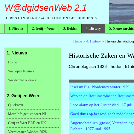
W@dgidsenWeb 2.1
U BENT IN MENU 3-4. HELDEN EN GESCHIEDENIS
1. Nieuws
2. Getij + Weer
3. Helden
4. History
5. Nieuwsarchie
broodkruimelpad
Home
4. History
Historische Wadloo
1. Nieuws
Historische Zaken en W
Home
Chronologisch 1823 - heden, 51 i
Wadlopen Nieuws
Waddenzee Nieuws
Insel im Eis - Norderney winter 1929
2. Getij en Weer
Werken op Rottumerplaat en Rottume
Loos alarm op het Juister Wad - 17 juli
Quickscan
Goed thuis op het wad, toch reddeloos 
Meer Info getij en weer NL
Augenscheinlich (grosse) Veränderunge
Getij en Weer BRD en DK
Eisbein - 1977 und 1995
Veerdiensten Wadden 2026