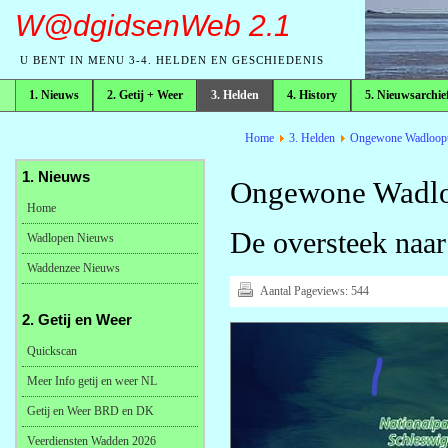
W@dgidsenWeb 2.1
U BENT IN MENU 3-4. HELDEN EN GESCHIEDENIS
1. Nieuws
2. Getij + Weer
3. Helden
4. History
5. Nieuwsarchie
broodkruimelpad
Home
3. Helden
Ongewone Wadloopt
1. Nieuws
Ongewone Wadlo
Home
De oversteek naar
Wadlopen Nieuws
Waddenzee Nieuws
Aantal Pageviews:
544
2. Getij en Weer
Quickscan
Meer Info getij en weer NL
Getij en Weer BRD en DK
Veerdiensten Wadden 2026