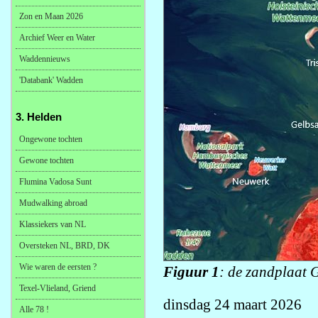
Zon en Maan 2026
Archief Weer en Water
Waddennieuws
'Databank' Wadden
3. Helden
Ongewone tochten
Gewone tochten
Flumina Vadosa Sunt
Mudwalking abroad
Klassiekers van NL
Oversteken NL, BRD, DK
Wie waren de eersten ?
Figuur 1
: de zandplaat 
Texel-Vlieland, Griend
dinsdag 24 maart 2026
Alle 78 !