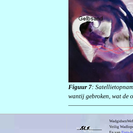
Figuur 7
: Satellietopna
wantij gebroken, wat de o
WadgidsenWeb i
Veilig Wadlope
En van
Fiets-