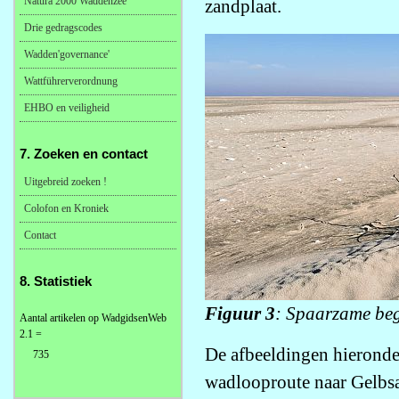
Natura 2000 Waddenzee
zandplaat.
Drie gedragscodes
Wadden'governance'
Wattführerverordnung
EHBO en veiligheid
7. Zoeken en contact
Uitgebreid zoeken !
Colofon en Kroniek
Contact
8. Statistiek
Figuur 3
: Spaarzame beg
Aantal artikelen op WadgidsenWeb
2.1 =
De afbeeldingen hieronder
735
wadlooproute naar Gelbsa