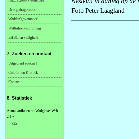
Nestkuil in aanleg op de 
Natura 2000 Waddenzee
Foto Peter Laagland
Drie gedragscodes
Wadden'governance'
Wattführerverordnung
EHBO en veiligheid
7. Zoeken en contact
Uitgebreid zoeken !
Colofon en Kroniek
Contact
8. Statistiek
Aantal artikelen op WadgidsenWeb
2.1 =
735