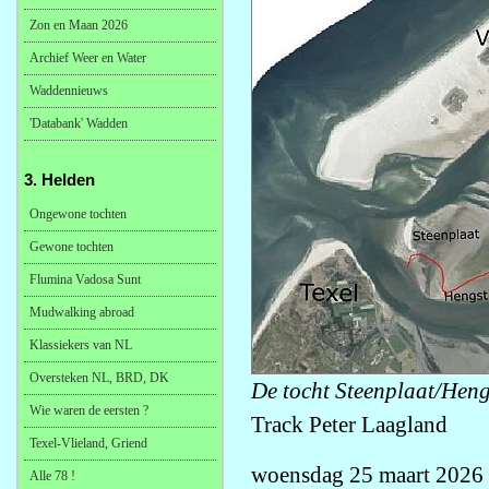
Zon en Maan 2026
Archief Weer en Water
Waddennieuws
'Databank' Wadden
3. Helden
Ongewone tochten
Gewone tochten
Flumina Vadosa Sunt
Mudwalking abroad
Klassiekers van NL
Oversteken NL, BRD, DK
De tocht Steenplaat/Hengs
Wie waren de eersten ?
Track Peter Laagland
Texel-Vlieland, Griend
woensdag 25 maart 2026
Alle 78 !