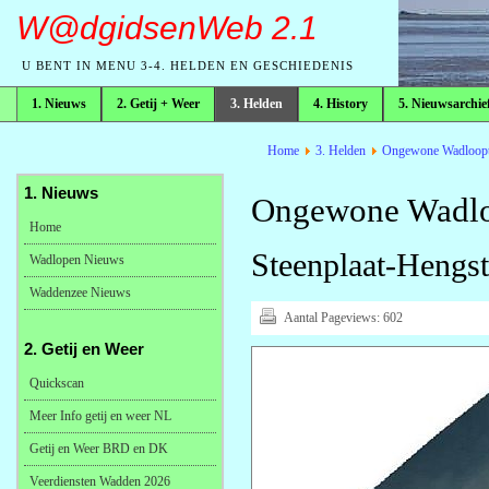
W@dgidsenWeb 2.1
U BENT IN MENU 3-4. HELDEN EN GESCHIEDENIS
1. Nieuws
2. Getij + Weer
3. Helden
4. History
5. Nieuwsarchie
broodkruimelpad
Home
3. Helden
Ongewone Wadloopt
1. Nieuws
Ongewone Wadlo
Home
Steenplaat-Hengst 
Wadlopen Nieuws
Waddenzee Nieuws
Aantal Pageviews:
602
2. Getij en Weer
Quickscan
Meer Info getij en weer NL
Getij en Weer BRD en DK
Veerdiensten Wadden 2026