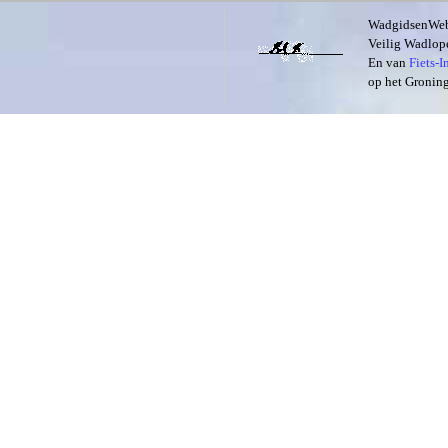
WadgidsenWeb i
Veilig Wadlope
En van
Fiets-
op het Groning