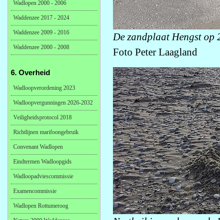
Wadlopen 2000 - 2006
Waddenzee 2017 - 2024
Waddenzee 2009 - 2016
De zandplaat Hengst op 2
Waddenzee 2000 - 2008
Foto Peter Laagland
6. Overheid
Wadloopverordening 2023
Wadloopvergunningen 2026-2032
Veiligheidsprotocol 2018
Richtlijnen marifoongebruik
Convenant Wadlopen
Eindtermen Wadloopgids
Wadloopadviescommissie
Examencommissie
Wadlopen Rottumeroog