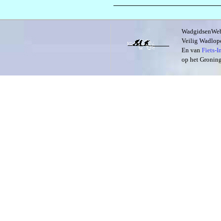
WadgidsenWeb i
Veilig Wadlope
En van
Fiets-
op het Groning