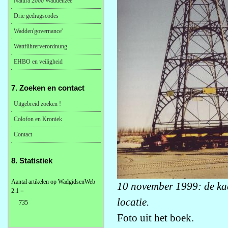
Natura 2000 Waddenzee
Drie gedragscodes
Wadden'governance'
Wattführerverordnung
EHBO en veiligheid
7. Zoeken en contact
Uitgebreid zoeken !
Colofon en Kroniek
Contact
8. Statistiek
Aantal artikelen op WadgidsenWeb
10 november 1999: de kaap
2.1 =
locatie.
735
Foto uit het boek.