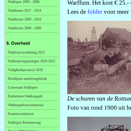
Warffum. Het kost € 25.- 
Wadlopen 2000 - 2006
Lees de
folder
voor meer i
Waddenzee 2017 - 2024
Waddenzee 2009 - 2016
Waddenzee 2000 - 2008
6. Overheid
Wadloopverordening 2023
Wadloopvergunningen 2026-2032
Veiligheidsprotocol 2018
Richtlijnen marifoongebruik
Convenant Wadlopen
Eindtermen Wadloopgids
De schuren van de Rottum
Wadloopadviescommissie
Foto van rond 1900 uit h
Examencommissie
Wadlopen Rottumeroog