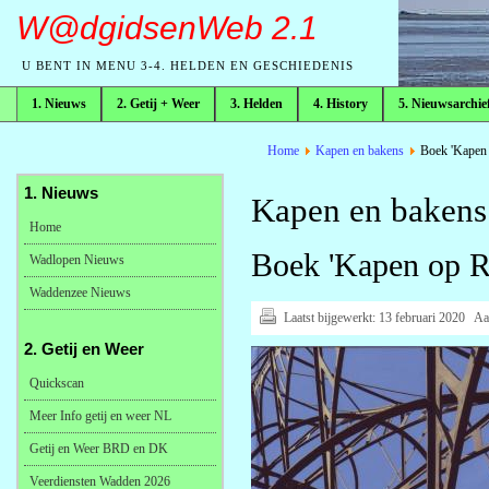
W@dgidsenWeb 2.1
U BENT IN MENU 3-4. HELDEN EN GESCHIEDENIS
1. Nieuws
2. Getij + Weer
3. Helden
4. History
5. Nieuwsarchie
broodkruimelpad
Home
Kapen en bakens
Boek 'Kapen 
1. Nieuws
Kapen en bakens
Home
Boek 'Kapen op R
Wadlopen Nieuws
Waddenzee Nieuws
Laatst bijgewerkt:
13 februari 2020
Aa
2. Getij en Weer
Quickscan
Meer Info getij en weer NL
Getij en Weer BRD en DK
Veerdiensten Wadden 2026