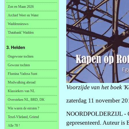
Zon en Maan 2026
Archief Weer en Water
Waddennieuws
'Databank' Wadden
3. Helden
Ongewone tochten
Gewone tochten
Flumina Vadosa Sunt
Mudwalking abroad
Voorzijde van het boek '
Klassiekers van NL
zaterdag 11 november 20
Oversteken NL, BRD, DK
Wie waren de eersten ?
NOORDPOLDERZIJL - Op vr
Texel-Vlieland, Griend
gepresenteerd. Auteur is
Alle 78 !