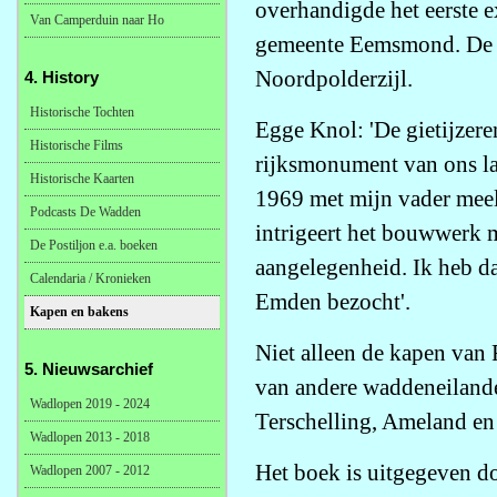
overhandigde het eerste
Van Camperduin naar Ho
gemeente Eemsmond. De ov
Noordpolderzijl.
4. History
Historische Tochten
Egge Knol: 'De gietijzer
Historische Films
rijksmonument van ons lan
Historische Kaarten
1969 met mijn vader meel
Podcasts De Wadden
intrigeert het bouwwerk 
De Postiljon e.a. boeken
aangelegenheid. Ik heb d
Calendaria / Kronieken
Emden bezocht'.
Kapen en bakens
Niet alleen de kapen van
5. Nieuwsarchief
van andere waddeneilande
Wadlopen 2019 - 2024
Terschelling, Ameland e
Wadlopen 2013 - 2018
Het boek is uitgegeven d
Wadlopen 2007 - 2012