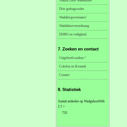
Natura 2000 Waddenzee
Drie gedragscodes
Wadden'governance'
Wattführerverordnung
EHBO en veiligheid
7. Zoeken en contact
Uitgebreid zoeken !
Colofon en Kroniek
Contact
8. Statistiek
Aantal artikelen op WadgidsenWeb
2.1 =
735