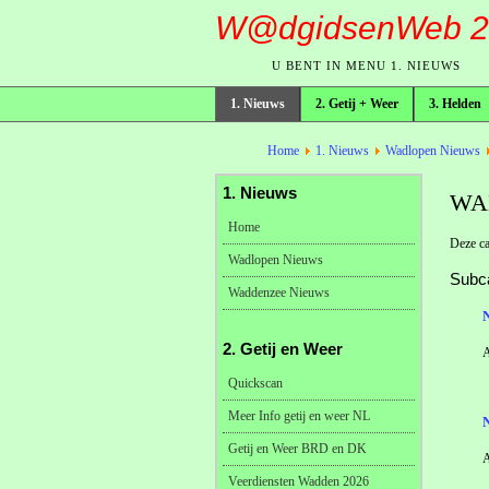
W@dgidsenWeb 2
U BENT IN MENU 1. NIEUWS
1. Nieuws
2. Getij + Weer
3. Helden
broodkruimelpad
Home
1. Nieuws
Wadlopen Nieuws
1. Nieuws
WA
Home
Deze ca
Wadlopen Nieuws
Subc
Waddenzee Nieuws
2. Getij en Weer
A
Quickscan
Meer Info getij en weer NL
Getij en Weer BRD en DK
A
Veerdiensten Wadden 2026