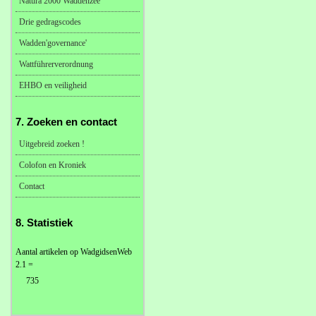
Natura 2000 Waddenzee
Drie gedragscodes
Wadden'governance'
Wattführerverordnung
EHBO en veiligheid
7. Zoeken en contact
Uitgebreid zoeken !
Colofon en Kroniek
Contact
8. Statistiek
Aantal artikelen op WadgidsenWeb
2.1 =
735