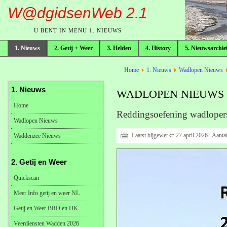
W@dgidsenWeb 2.1
U BENT IN MENU 1. NIEUWS
1. Nieuws
2. Getij + Weer
3. Helden
4. History
5. Nieuwsarchie
broodkruimelpad
Home
1. Nieuws
Wadlopen Nieuws
1. Nieuws
WADLOPEN NIEUWS 20
Home
Reddingsoefening wadlope
Wadlopen Nieuws
Laatst bijgewerkt:
27 april 2026
Aanta
Waddenzee Nieuws
2. Getij en Weer
Quickscan
Meer Info getij en weer NL
Getij en Weer BRD en DK
Veerdiensten Wadden 2026