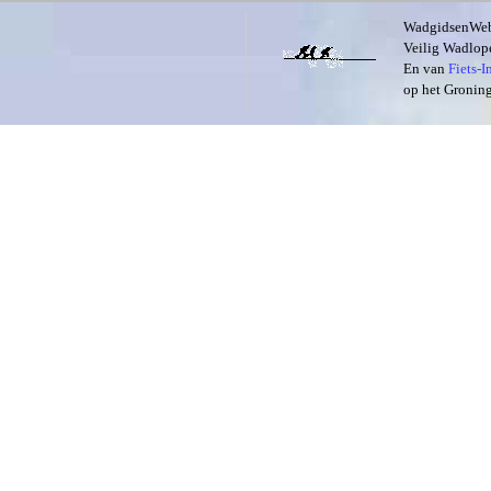
WadgidsenWeb i
Veilig Wadlope
En van
Fiets-
op het Groning