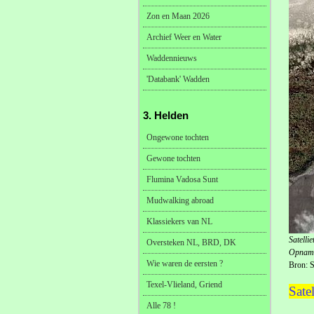
Zon en Maan 2026
Archief Weer en Water
Waddennieuws
'Databank' Wadden
3. Helden
Ongewone tochten
Gewone tochten
Flumina Vadosa Sunt
Mudwalking abroad
Klassiekers van NL
Satelli
Oversteken NL, BRD, DK
Opname
Wie waren de eersten ?
Bron: Sa
Texel-Vlieland, Griend
Satel
Alle 78 !