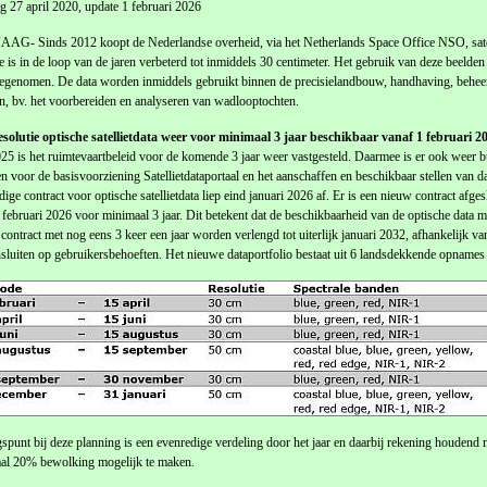
 27 april 2020, update 1 februari 2026
G- Sinds 2012 koopt de Nederlandse overheid, via het Netherlands Space Office NSO, satell
ie is in de loop van de jaren verbeterd tot inmiddels 30 centimeter. Het gebruik van deze beelden 
oegenomen. De data worden inmiddels gebruikt binnen de precisielandbouw, handhaving, beheer,
en, bv. het voorbereiden en analyseren van wadlooptochten.
solutie optische satellietdata weer voor minimaal 3 jaar beschikbaar vanaf 1 februari 2
25 is het ruimtevaartbeleid voor de komende 3 jaar weer vastgesteld. Daarmee is er ook weer b
 voor de basisvoorziening Satellietdataportaal en het aanschaffen en beschikbaar stellen van da
dige contract voor optische satellietdata liep eind januari 2026 af. Er is een nieuw contract afges
 februari 2026 voor minimaal 3 jaar. Dit betekent dat de beschikbaarheid van de optische data 
 contract met nog eens 3 keer een jaar worden verlengd tot uiterlijk januari 2032, afhankelijk 
sluiten op gebruikersbehoeften. Het nieuwe dataportfolio bestaat uit 6 landsdekkende opnam
spunt bij deze planning is een evenredige verdeling door het jaar en daarbij rekening houd
al 20% bewolking mogelijk te maken.