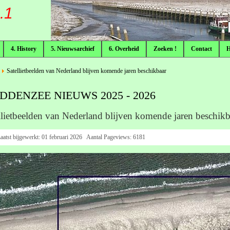
.1
4. History
5. Nieuwsarchief
6. Overheid
Zoeken !
Contact
Satellietbeelden van Nederland blijven komende jaren beschikbaar
DDENZEE NIEUWS 2025 - 2026
llietbeelden van Nederland blijven komende jaren beschikb
aatst bijgewerkt:
01 februari 2026
Aantal Pageviews:
6181