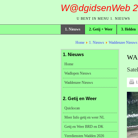
W@dgidsenWeb 2
U BENT IN MENU 1. NIEUWS
1. Nieuws
2. Getij + Weer
3. Helden
broodkruimelpad
Home
1. Nieuws
Waddenzee Nieuws
1. Nieuws
WA
Home
Sate
Wadlopen Nieuws
L
Waddenzee Nieuws
2. Getij en Weer
Quickscan
Meer Info getij en weer NL
Getij en Weer BRD en DK
Veerdiensten Wadden 2026