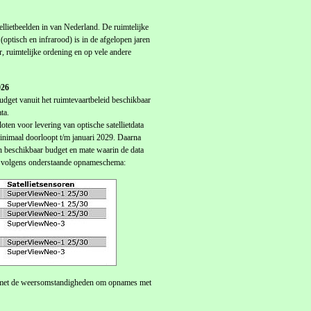
ietbeelden in van Nederland. De ruimtelijke
(optisch en infrarood) is in de afgelopen jaren
 ruimtelijke ordening en op vele andere
026
udget vanuit het ruimtevaartbeleid beschikbaar
ta.
loten voor levering van optische satellietdata
minimaal doorloopt t/m januari 2029. Daarna
van beschikbaar budget en mate waarin de data
es volgens onderstaande opnameschema:
end met de weersomstandigheden om opnames met