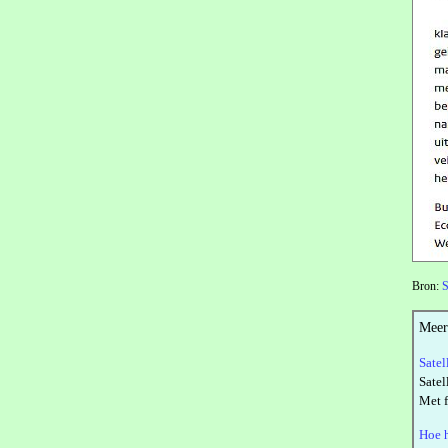
Bron:
S
Meer
Satel
Satel
Met f
Hoe h