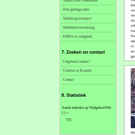
Natura 2000 Waddenzee
Drie gedragscodes
Wadden'governance'
Wattführerverordnung
EHBO en veiligheid
7. Zoeken en contact
Uitgebreid zoeken !
Colofon en Kroniek
Contact
8. Statistiek
Aantal artikelen op WadgidsenWeb
2.1 =
735