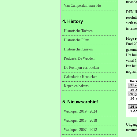
maandag
Van Camperduin naar Ho
DEN HAA
resolut
4. History
sterk t
terrein
Historische Tochten
Hoge re
Historische Films
Eind 20
Historische Kaarten
gekomen
Het hui
Podcasts De Wadden
vanaf 1
kan het
De Postiljon e.a. boeken
nog aan
Calendaria / Kronieken
Kapen en bakens
5. Nieuwsarchief
Wadlopen 2019 - 2024
Wadlopen 2013 - 2018
Uitgang
Wadlopen 2007 - 2012
maxima