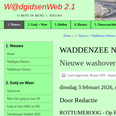
W@dgidsenWeb 2.1
U BENT IN MENU 1. NIEUWS
1. Nieuws
2. Getij + Weer
3. Helden
4. History
5. Nieuwsarchie
broodkruimelpad
Home
1. Nieuws
Waddenzee Nieuws
1. Nieuws
WADDENZEE NI
Home
Nieuwe washover 
Wadlopen Nieuws
Waddenzee Nieuws
Laatst bijgewerkt:
06 juni 2026
Aantal
2. Getij en Weer
dinsdag 3 februari 2026,
Quickscan
Door Redactie
Meer Info getij en weer NL
Getij en Weer BRD en DK
ROTTUMEROOG - Op Rottu
Veerdiensten Wadden 2026