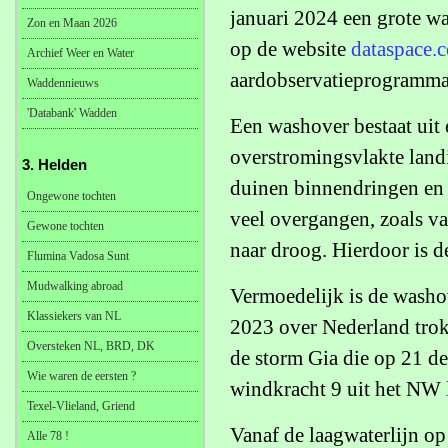
januari 2024 een grote was
Zon en Maan 2026
op de website
dataspace.
Archief Weer en Water
aardobservatieprogramma
Waddennieuws
'Databank' Wadden
Een washover bestaat uit 
overstromingsvlakte landi
3. Helden
duinen binnendringen en 
Ongewone tochten
veel overgangen, zoals van
Gewone tochten
naar droog. Hierdoor is de
Flumina Vadosa Sunt
Mudwalking abroad
Vermoedelijk is de washo
Klassiekers van NL
2023 over Nederland trok
Oversteken NL, BRD, DK
de storm Gia die op 21 d
Wie waren de eersten ?
windkracht 9 uit het NW 
Texel-Vlieland, Griend
Vanaf de laagwaterlijn o
Alle 78 !