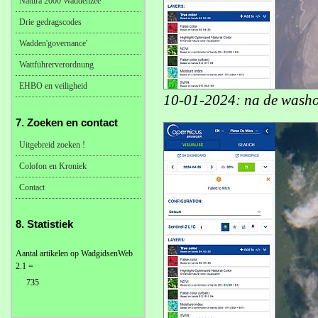
Natura 2000 Waddenzee
Drie gedragscodes
Wadden'governance'
Wattführerverordnung
EHBO en veiligheid
10-01-2024: na de washov
7. Zoeken en contact
Uitgebreid zoeken !
Colofon en Kroniek
Contact
8. Statistiek
Aantal artikelen op WadgidsenWeb
2.1 =
735