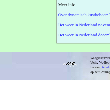
Meer info:
Over dynamisch kustbeheer: 
Het weer in Nederland nove
Het weer in Nederland decem
WadgidsenWeb i
Veilig Wadlope
En van
Fiets-
op het Groning