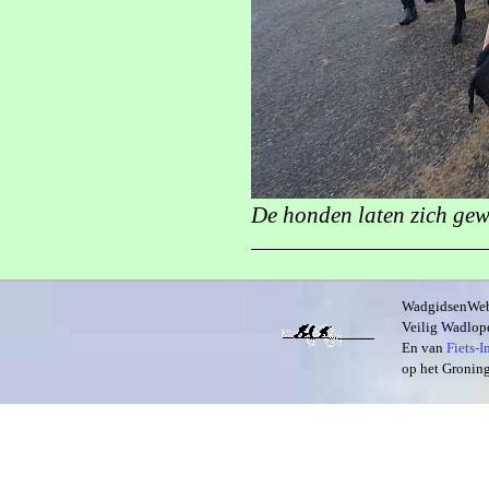
De honden laten zich gewi
WadgidsenWeb i
Veilig Wadlope
En van
Fiets-
op het Groning