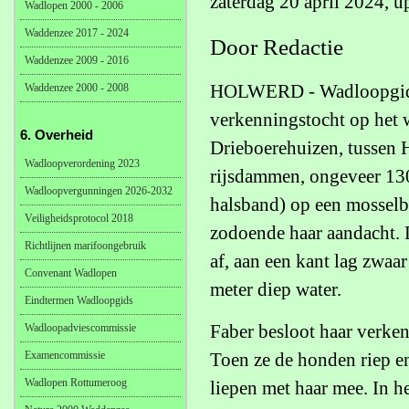
zaterdag 20 april 2024, u
Wadlopen 2000 - 2006
Waddenzee 2017 - 2024
Door Redactie
Waddenzee 2009 - 2016
HOLWERD - Wadloopgids A
Waddenzee 2000 - 2008
verkenningstocht op het w
6. Overheid
Drieboerehuizen, tussen 
Wadloopverordening 2023
rijsdammen, ongeveer 130
Wadloopvergunningen 2026-2032
halsband) op een mosselba
Veiligheidsprotocol 2018
zodoende haar aandacht. 
Richtlijnen marifoongebruik
af, aan een kant lag zwaar
Convenant Wadlopen
meter diep water.
Eindtermen Wadloopgids
Faber besloot haar verken
Wadloopadviescommissie
Examencommissie
Toen ze de honden riep e
Wadlopen Rottumeroog
liepen met haar mee. In he