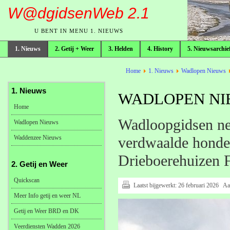
W@dgidsenWeb 2.1
U BENT IN MENU 1. NIEUWS
1. Nieuws
2. Getij + Weer
3. Helden
4. History
5. Nieuwsarchie
broodkruimelpad
Home
1. Nieuws
Wadlopen Nieuws
1. Nieuws
WADLOPEN NIE
Home
Wadloopgidsen ne
Wadlopen Nieuws
Waddenzee Nieuws
verdwaalde honde
Drieboerehuizen F
2. Getij en Weer
Quickscan
Laatst bijgewerkt:
26 februari 2026
Aa
Meer Info getij en weer NL
Getij en Weer BRD en DK
Veerdiensten Wadden 2026