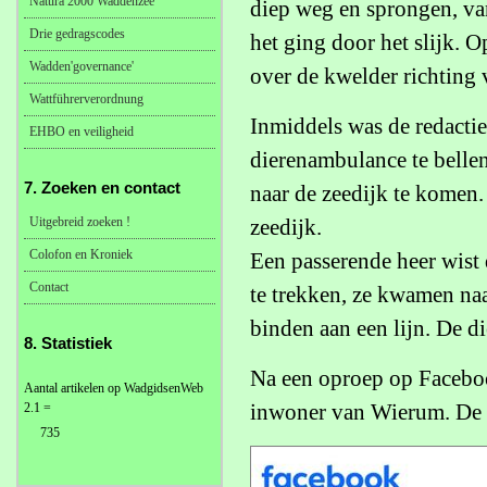
Natura 2000 Waddenzee
diep weg en sprongen, va
Drie gedragscodes
het ging door het slijk. 
Wadden'governance'
over de kwelder richting
Wattführerverordnung
Inmiddels was de redacti
EHBO en veiligheid
dierenambulance te belle
7. Zoeken en contact
naar de zeedijk te kome
Uitgebreid zoeken !
zeedijk.
Colofon en Kroniek
Een passerende heer wist 
Contact
te trekken, ze kwamen naa
binden aan een lijn. De 
8. Statistiek
Na een oproep op Faceboo
Aantal artikelen op WadgidsenWeb
inwoner van Wierum. De h
2.1 =
735