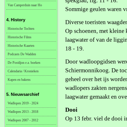
spekglad, fig. 11 - 16.
Van Camperduin naar Ho
Sommige geulen waren vrij
4. History
Diverse toeristen waagde
Historische Tochten
Op schoenen, met kleine k
Historische Films
laagwater of van de liggin
Historische Kaarten
18 - 19.
Podcasts De Wadden
Door wadloopgidsen werd
De Postiljon e.a. boeken
Schiermonnikoog. De toc
Calendaria / Kronieken
geheel over het ijs word
Kapen en bakens
wadlopers zakten nergens 
5. Nieuwsarchief
laagwater gemaakt en over
Wadlopen 2019 - 2024
Dooi
Wadlopen 2013 - 2018
Op 13 febr. viel de dooi i
Wadlopen 2007 - 2012