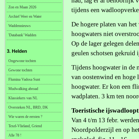
had, lag er al behoorlijk 
Zon en Maan 2026
tijdens een wadloopverken
Archief Weer en Water
De hogere platen van het 
Waddennieuws
hoogwaters niet overstro
'Databank' Wadden
Op de lager gelegen delen
3. Helden
geulen schotsen gekruid i
Ongewone tochten
Tijdens hoogwater in de 
Gewone tochten
van oostenwind en hoge 
Flumina Vadosa Sunt
hoogwater. Er kon een fl
Mudwalking abroad
wadplaten. 3 km ten noord
Klassiekers van NL
Oversteken NL, BRD, DK
Toeristische ijswadloop
Wie waren de eersten ?
Van 4 t/m 13 febr. werden
Texel-Vlieland, Griend
Noordpolderzijl en op het
Alle 78 !