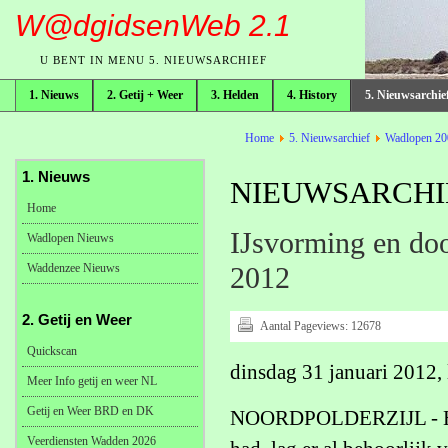
W@dgidsenWeb 2.1
U BENT IN MENU 5. NIEUWSARCHIEF
1. Nieuws
2. Getij + Weer
3. Helden
4. History
5. Nieuwsarchie
broodkruimelpad
Home
5. Nieuwsarchief
Wadlopen 20
1. Nieuws
NIEUWSARCHIE
Home
IJsvorming en doo
Wadlopen Nieuws
Waddenzee Nieuws
2012
2. Getij en Weer
Aantal Pageviews:
12678
Quickscan
dinsdag 31 januari 2012, 
Meer Info getij en weer NL
Getij en Weer BRD en DK
NOORDPOLDERZIJL - Hoewe
Veerdiensten Wadden 2026