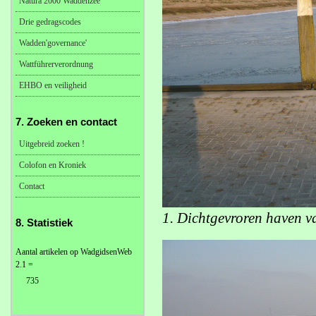
Natura 2000 Waddenzee
Drie gedragscodes
Wadden'governance'
Wattführerverordnung
EHBO en veiligheid
7. Zoeken en contact
Uitgebreid zoeken !
Colofon en Kroniek
Contact
1. Dichtgevroren haven v
8. Statistiek
Aantal artikelen op WadgidsenWeb
2.1 =
735