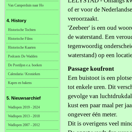
LELYSTAD - Onlangs kwa
Van Camperduin naar Ho
of er voor de Nederlands
veroorzaakt.
4. History
'Zeebeer' is een oud woor
Historische Tochten
de waterstand. Een vero
Historische Films
tegenwoordig onderscheid
Historische Kaarten
waterstand) op een locati
Podcasts De Wadden
De Postiljon e.a. boeken
Passage koufront
Calendaria / Kronieken
Een buistoot is een plots
Kapen en bakens
tot enkele uren. Dit versc
gevolge van luchtdrukdal
5. Nieuwsarchief
kust een paar maal per ja
Wadlopen 2019 - 2024
ongeveer één meter.
Wadlopen 2013 - 2018
Dit is overigens veel min
Wadlopen 2007 - 2012