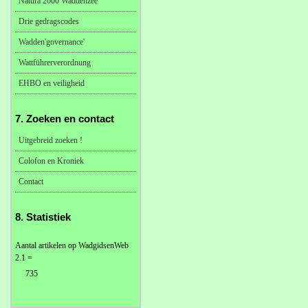
Natura 2000 Waddenzee
Drie gedragscodes
Wadden'governance'
Wattführerverordnung
EHBO en veiligheid
7. Zoeken en contact
Uitgebreid zoeken !
Colofon en Kroniek
Contact
8. Statistiek
Aantal artikelen op WadgidsenWeb
2.1 =
735