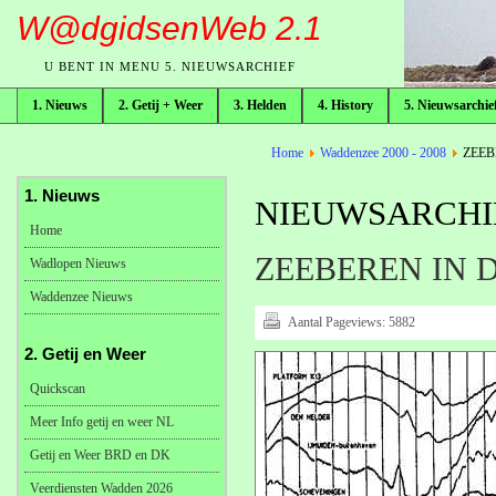
W@dgidsenWeb 2.1
U BENT IN MENU 5. NIEUWSARCHIEF
1. Nieuws
2. Getij + Weer
3. Helden
4. History
5. Nieuwsarchie
broodkruimelpad
Home
Waddenzee 2000 - 2008
ZEEB
1. Nieuws
NIEUWSARCHIE
Home
ZEEBEREN IN 
Wadlopen Nieuws
Waddenzee Nieuws
Aantal Pageviews:
5882
2. Getij en Weer
Quickscan
Meer Info getij en weer NL
Getij en Weer BRD en DK
Veerdiensten Wadden 2026