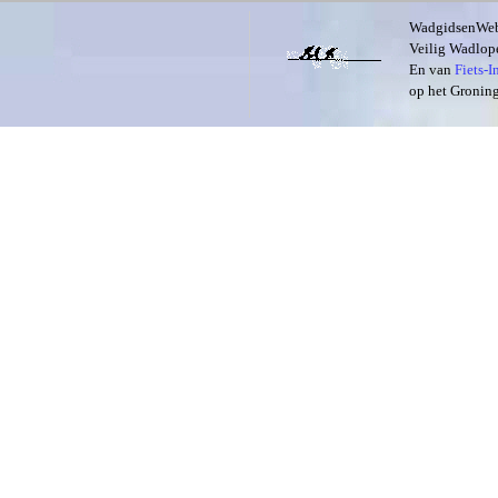
WadgidsenWeb i
Veilig Wadlope
En van
Fiets-
op het Groning