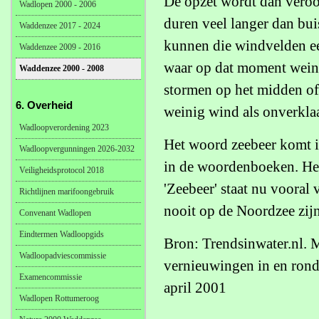
De opzet wordt dan veroo
Wadlopen 2000 - 2006
duren veel langer dan bui
Waddenzee 2017 - 2024
kunnen die windvelden ee
Waddenzee 2009 - 2016
waar op dat moment weini
Waddenzee 2000 - 2008
stormen op het midden of
6. Overheid
weinig wind als onverklaa
Wadloopverordening 2023
Het woord zeebeer komt i
Wadloopvergunningen 2026-2032
in de woordenboeken. Het
Veiligheidsprotocol 2018
'Zeebeer' staat nu vooral
Richtlijnen marifoongebruik
nooit op de Noordzee zi
Convenant Wadlopen
Eindtermen Wadloopgids
Bron: Trendsinwater.nl. 
Wadloopadviescommissie
vernieuwingen in en rond
Examencommissie
april 2001
Wadlopen Rottumeroog