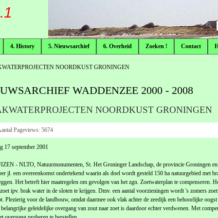
.1
F
4. History
5. Nieuwsarchief
6. Overheid
Zoeken !
Contact
WATERPROJECTEN NOORDKUST GRONINGEN
EUWSARCHIEF WADDENZEE 2000 - 2008
AKWATERPROJECTEN NOORDKUST GRONINGEN
antal Pageviews:
5674
g 17 september 2001
ZEN - NLTO, Natuurmonumenten, St. Het Groninger Landschap, de provincie Groningen en W
er jl. een overeenkomst ondertekend waarin als doel wordt gesteld 150 ha natuurgebied met br
leggen. Het betreft hier maatregelen om gevolgen van het zgn. Zoetwaterplan te compenseren. H
 zoet ipv. brak water in de sloten te krijgen. Dmv. een aantal voorzieningen wordt 's zomers z
. Plezierig voor de landbouw, omdat daarmee ook vlak achter de zeedijk een behoorlijke oogst
 belangrijke geleidelijke overgang van zout naar zoet is daardoor echter verdwenen. Met compe
et overgang proberen te herstellen.