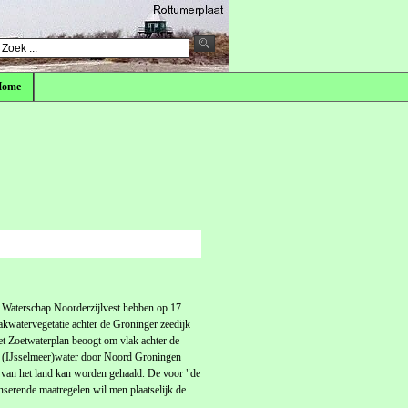
Home
aterschap Noorderzijlvest hebben op 17
akwatervegetatie achter de Groninger zeedijk
et Zoetwaterplan beoogt om vlak achter de
oet (IJsselmeer)water door Noord Groningen
 van het land kan worden gehaald. De voor "de
nserende maatregelen wil men plaatselijk de