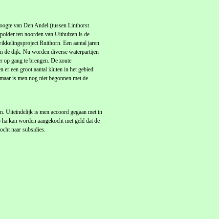
hoogte van Den Andel (tussen Linthorst
polder ten noorden van Uithuizen is de
kkelingsproject Ruithorn. Een aantal jaren
an de dijk. Nu worden diverse waterpartijen
 op gang te brengen. De zoute
 er een groot aantal kluten in het gebied
 maar is men nog niet begonnen met de
. Uiteindelijk is men accoord gegaan met in
75 ha kan worden aangekocht met geld dat de
ocht naar subsidies.