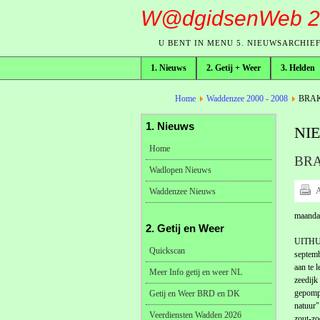
W@dgidsenWeb 2
U BENT IN MENU 5. NIEUWSARCHIE
1. Nieuws
2. Getij + Weer
3. Helden
broodkruimelpad
Home
Waddenzee 2000 - 2008
BRAK
1. Nieuws
NI
Home
BR
Wadlopen Nieuws
A
Waddenzee Nieuws
maanda
2. Getij en Weer
UITHUI
Quickscan
septemb
aan te 
Meer Info getij en weer NL
zeedijk
gepompt
Getij en Weer BRD en DK
natuur"
Veerdiensten Wadden 2026
zout-zo