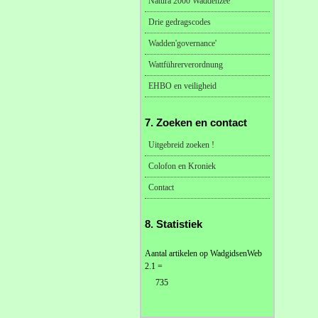
Natura 2000 Waddenzee
Drie gedragscodes
Wadden'governance'
Wattführerverordnung
EHBO en veiligheid
7. Zoeken en contact
Uitgebreid zoeken !
Colofon en Kroniek
Contact
8. Statistiek
Aantal artikelen op WadgidsenWeb
2.1 =
735