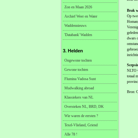
Zon en Maan 2026
Brak w
Op twee
Archief Weer en Water
Homanpo
Waddennieuws
Verenig
geleden
'Databank' Wadden
dwars o
omstand
gebroed
3. Helden
inrichti
Ongewone tochten
Scepsi
Gewone tochten
NLTO wa
totaal 
Flumina Vadosa Sunt
provinc
Mudwalking abroad
Bron: 
Klassiekers van NL
Oversteken NL, BRD, DK
Wie waren de eersten ?
Texel-Vlieland, Griend
Alle 78 !