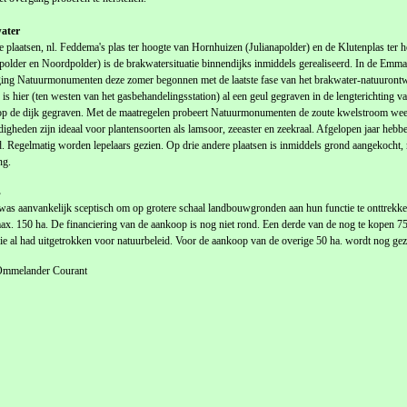
ater
 plaatsen, nl. Feddema's plas ter hoogte van Hornhuizen (Julianapolder) en de Klutenplas ter 
lder en Noordpolder) is de brakwatersituatie binnendijks inmiddels gerealiseerd. In de Emma
ing Natuurmonumenten deze zomer begonnen met de laatste fase van het brakwater-natuurontwi
 is hier (ten westen van het gasbehandelingsstation) al een geul gegraven in de lengterichting v
p de dijk gegraven. Met de maatregelen probeert Natuurmonumenten de zoute kwelstroom weer
igheden zijn ideaal voor plantensoorten als lamsoor, zeeaster en zeekraal. Afgelopen jaar hebben
. Regelmatig worden lepelaars gezien. Op drie andere plaatsen is inmiddels grond aangekocht,
ng.
s
s aanvankelijk sceptisch om op grotere schaal landbouwgronden aan hun functie te onttrekken
max. 150 ha. De financiering van de aankoop is nog niet rond. Een derde van de nog te kopen 
ie al had uitgetrokken voor natuurbeleid. Voor de aankoop van de overige 50 ha. wordt nog gez
Ommelander Courant