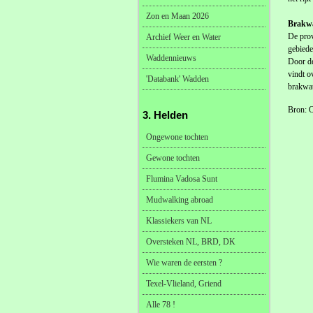
Zon en Maan 2026
Brakwa
De prov
Archief Weer en Water
gebiede
Waddennieuws
Door de
vindt o
'Databank' Wadden
brakwat
Bron: 
3. Helden
Ongewone tochten
Gewone tochten
Flumina Vadosa Sunt
Mudwalking abroad
Klassiekers van NL
Oversteken NL, BRD, DK
Wie waren de eersten ?
Texel-Vlieland, Griend
Alle 78 !