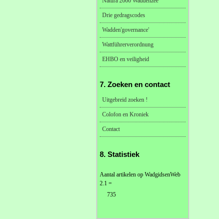
Natura 2000 Waddenzee
Drie gedragscodes
Wadden'governance'
Wattführerverordnung
EHBO en veiligheid
7. Zoeken en contact
Uitgebreid zoeken !
Colofon en Kroniek
Contact
8. Statistiek
Aantal artikelen op WadgidsenWeb
2.1 =
735