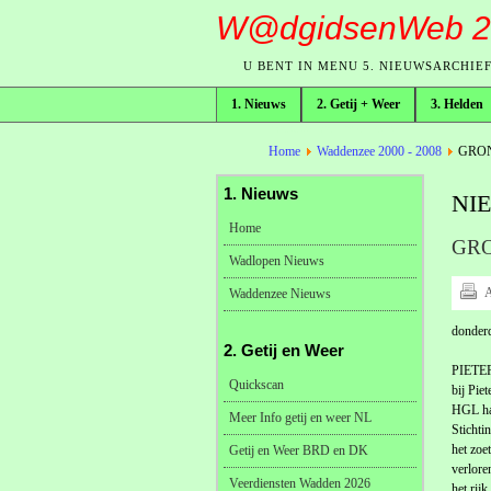
W@dgidsenWeb 2
U BENT IN MENU 5. NIEUWSARCHIE
1. Nieuws
2. Getij + Weer
3. Helden
broodkruimelpad
Home
Waddenzee 2000 - 2008
GRON
1. Nieuws
NI
Home
GRO
Wadlopen Nieuws
A
Waddenzee Nieuws
donder
2. Getij en Weer
PIETER
Quickscan
bij Pie
HGL had
Meer Info getij en weer NL
Stichti
het zoe
Getij en Weer BRD en DK
verlore
Veerdiensten Wadden 2026
het rijk