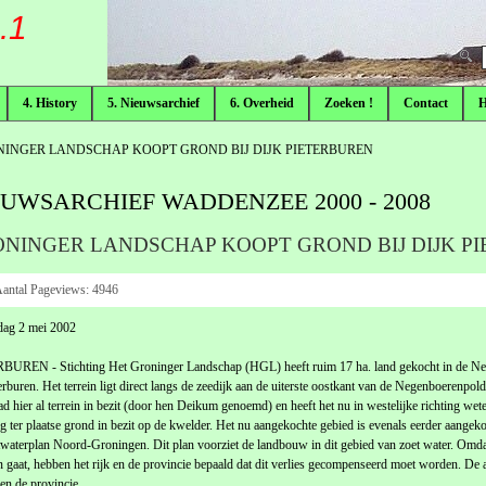
.1
F
4. History
5. Nieuwsarchief
6. Overheid
Zoeken !
Contact
INGER LANDSCHAP KOOPT GROND BIJ DIJK PIETERBUREN
EUWSARCHIEF WADDENZEE 2000 - 2008
NINGER LANDSCHAP KOOPT GROND BIJ DIJK P
antal Pageviews:
4946
dag 2 mei 2002
BUREN - Stichting Het Groninger Landschap (HGL) heeft ruim 17 ha. land gekocht in de Ne
terburen. Het terrein ligt direct langs de zeedijk aan de uiterste oostkant van de Negenboerenpo
 hier al terrein in bezit (door hen Deikum genoemd) en heeft het nu in westelijke richting wete
ng ter plaatse grond in bezit op de kwelder. Het nu aangekochte gebied is evenals eerder aange
twaterplan Noord-Groningen. Dit plan voorziet de landbouw in dit gebied van zoet water. Omda
n gaat, hebben het rijk en de provincie bepaald dat dit verlies gecompenseerd moet worden. De
 en de provincie.