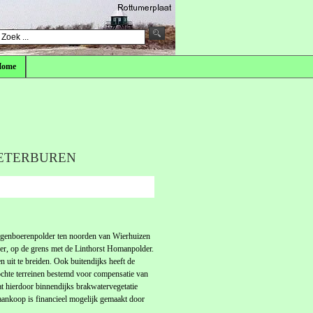
Home
IETERBUREN
genboerenpolder ten noorden van Wierhuizen
lder, op de grens met de Linthorst Homanpolder.
n uit te breiden. Ook buitendijks heeft de
kochte terreinen bestemd voor compensatie van
t hierdoor binnendijks brakwatervegetatie
 aankoop is financieel mogelijk gemaakt door