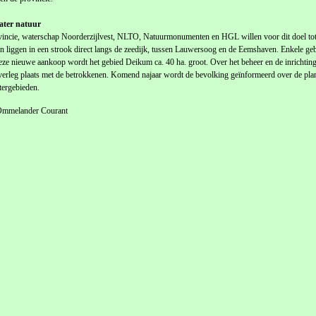
ter natuur
incie, waterschap Noorderzijlvest, NLTO, Natuurmonumenten en HGL willen voor dit doel tota
n liggen in een strook direct langs de zeedijk, tussen Lauwersoog en de Eemshaven. Enkele gebi
ze nieuwe aankoop wordt het gebied Deikum ca. 40 ha. groot. Over het beheer en de inrichtin
verleg plaats met de betrokkenen. Komend najaar wordt de bevolking geïnformeerd over de plann
ergebieden.
Ommelander Courant