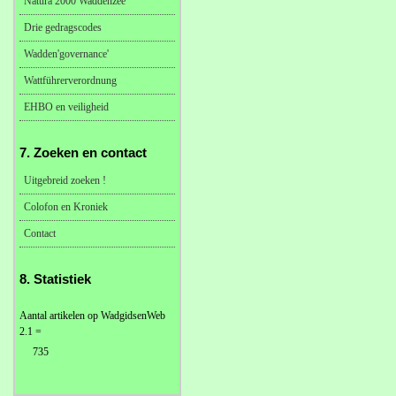
Natura 2000 Waddenzee
Drie gedragscodes
Wadden'governance'
Wattführerverordnung
EHBO en veiligheid
7. Zoeken en contact
Uitgebreid zoeken !
Colofon en Kroniek
Contact
8. Statistiek
Aantal artikelen op WadgidsenWeb
2.1 =
735