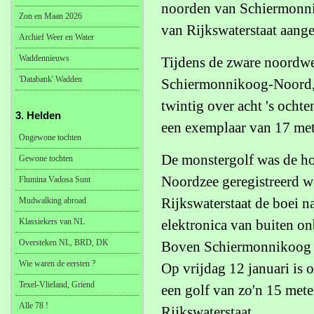
noorden van Schiermonniko
Zon en Maan 2026
van Rijkswaterstaat aang
Archief Weer en Water
Waddennieuws
Tijdens de zware noordwe
'Databank' Wadden
Schiermonnikoog-Noord, d
twintig over acht 's ocht
3. Helden
een exemplaar van 17 met
Ongewone tochten
De monstergolf was de hoo
Gewone tochten
Noordzee geregistreerd w
Flumina Vadosa Sunt
Rijkswaterstaat de boei 
Mudwalking abroad
Klassiekers van NL
elektronica van buiten on
Oversteken NL, BRD, DK
Boven Schiermonnikoog i
Wie waren de eersten ?
Op vrijdag 12 januari is 
Texel-Vlieland, Griend
een golf van zo'n 15 mete
Alle 78 !
Rijkswaterstaat.