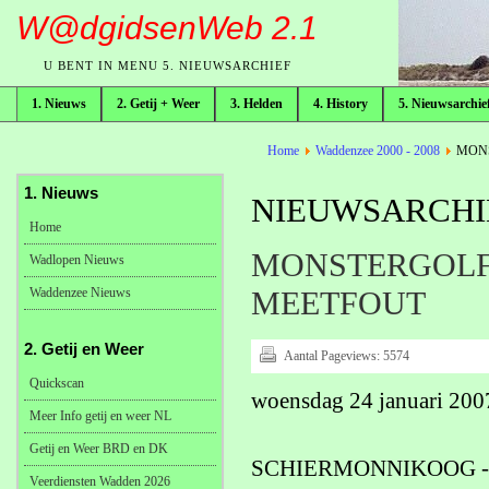
W@dgidsenWeb 2.1
U BENT IN MENU 5. NIEUWSARCHIEF
1. Nieuws
2. Getij + Weer
3. Helden
4. History
5. Nieuwsarchie
broodkruimelpad
Home
Waddenzee 2000 - 2008
MONS
1. Nieuws
NIEUWSARCHIE
Home
MONSTERGOLF
Wadlopen Nieuws
Waddenzee Nieuws
MEETFOUT
2. Getij en Weer
Aantal Pageviews:
5574
Quickscan
woensdag 24 januari 200
Meer Info getij en weer NL
Getij en Weer BRD en DK
SCHIERMONNIKOOG - De m
Veerdiensten Wadden 2026