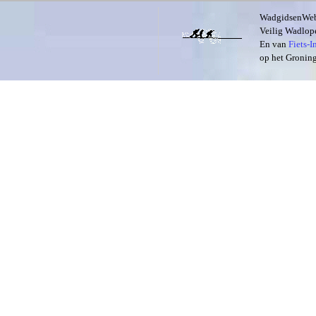
WadgidsenWeb i
Veilig Wadlope
En van
Fiets-
op het Groning