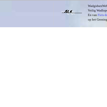
WadgidsenWeb i
Veilig Wadlope
En van
Fiets-
op het Groning