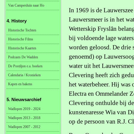
Van Camperduin naar Ho
In 1969 is de Lauwerszee 
Lauwersmeer is in het wat
4. History
Wetterskip Fryslân belan
Historische Tochten
bij voldoende lage water
Historische Films
worden geloosd. De drie s
Historische Kaarten
genoemd) op Lauwersoog v
Podcasts De Wadden
water uit het Lauwersmee
De Postiljon e.a. boeken
Clevering heeft zich ged
Calendaria / Kronieken
het waterbeheer. Hij was 
Kapen en bakens
Electra en Ommelander Z
5. Nieuwsarchief
Clevering onthulde bij d
Wadlopen 2019 - 2024
kunstenaresse Wia van Dij
Wadlopen 2013 - 2018
op de persoon van R.J. Cl
Wadlopen 2007 - 2012