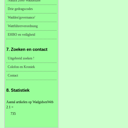
Natura 2000 Waddenzee
Drie gedragscodes
Wadden'governance'
Wattführerverordnung
EHBO en veiligheid
7. Zoeken en contact
Uitgebreid zoeken !
Colofon en Kroniek
Contact
8. Statistiek
Aantal artikelen op WadgidsenWeb
2.1 =
735