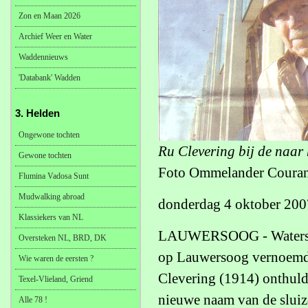
Zon en Maan 2026
Archief Weer en Water
Waddennieuws
'Databank' Wadden
3. Helden
Ongewone tochten
Ru Clevering bij de naar
Gewone tochten
Foto Ommelander Coura
Flumina Vadosa Sunt
Mudwalking abroad
donderdag 4 oktober 200
Klassiekers van NL
LAUWERSOOG - Waterschap
Oversteken NL, BRD, DK
op Lauwersoog vernoemd n
Wie waren de eersten ?
Clevering (1914) onthul
Texel-Vlieland, Griend
nieuwe naam van de sluize
Alle 78 !