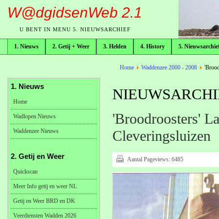
W@dgidsenWeb 2.1
U BENT IN MENU 5. NIEUWSARCHIEF
1. Nieuws
2. Getij + Weer
3. Helden
4. History
5. Nieuwsarchie
broodkruimelpad
Home
Waddenzee 2000 - 2008
'Brood
1. Nieuws
NIEUWSARCHIE
Home
'Broodroosters' L
Wadlopen Nieuws
Waddenzee Nieuws
Cleveringsluizen
2. Getij en Weer
Aantal Pageviews:
6485
Quickscan
Meer Info getij en weer NL
Getij en Weer BRD en DK
Veerdiensten Wadden 2026