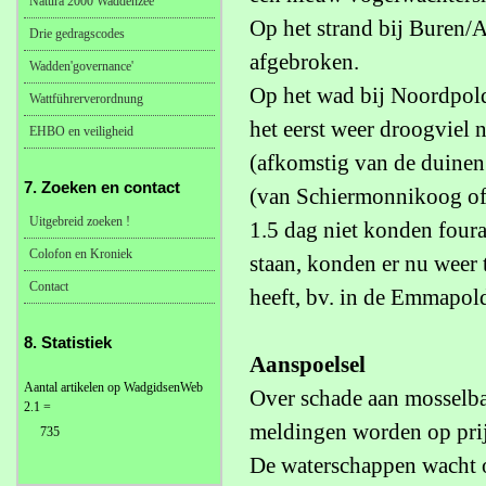
Natura 2000 Waddenzee
Op het strand bij Buren/A
Drie gedragscodes
afgebroken.
Wadden'governance'
Op het wad bij Noordpolde
Wattführerverordnung
het eerst weer droogviel 
EHBO en veiligheid
(afkomstig van de duinen
7. Zoeken en contact
(van Schiermonnikoog of v
Uitgebreid zoeken !
1.5 dag niet konden four
Colofon en Kroniek
staan, konden er nu weer 
Contact
heeft, bv. in de Emmapold
8. Statistiek
Aanspoelsel
Aantal artikelen op WadgidsenWeb
Over schade aan mosselban
2.1 =
meldingen worden op prij
735
De waterschappen wacht o