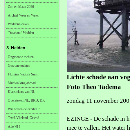
Zon en Maan 2026
Archief Weer en Water
Waddennieuws
'Databank' Wadden
3. Helden
Ongewone tochten
Gewone tochten
Flumina Vadosa Sunt
Lichte schade aan vo
Mudwalking abroad
Foto Theo Tadema
Klassiekers van NL
zondag 11 november 200
Oversteken NL, BRD, DK
Wie waren de eersten ?
EZINGE - De schade in he
Texel-Vlieland, Griend
mee te vallen. Het water 
Alle 78 !