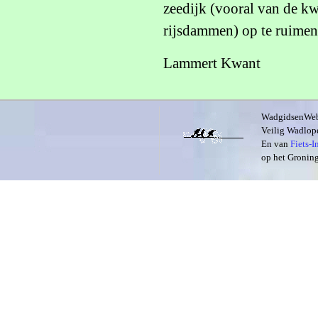
zeedijk (vooral van de kw
rijsdammen) op te ruimen
Lammert Kwant
WadgidsenWeb i
Veilig Wadlope
En van
Fiets-
op het Groning