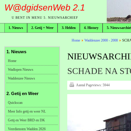
W@dgidsenWeb 2.1
U BENT IN MENU 5. NIEUWSARCHIEF
1. Nieuws
2. Getij + Weer
3. Helden
4. History
5. Nieuwsarchie
broodkruimelpad
Home
Waddenzee 2000 - 2008
SCHA
1. Nieuws
NIEUWSARCHIE
Home
SCHADE NA ST
Wadlopen Nieuws
Waddenzee Nieuws
Aantal Pageviews:
5944
2. Getij en Weer
Quickscan
Meer Info getij en weer NL
Getij en Weer BRD en DK
Veerdiensten Wadden 2026