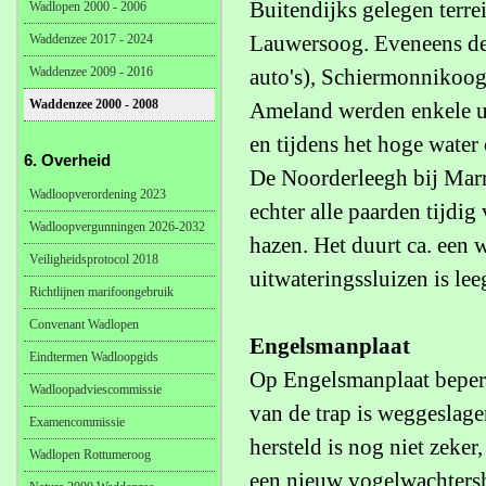
Buitendijks gelegen terrei
Wadlopen 2000 - 2006
Lauwersoog. Eveneens de
Waddenzee 2017 - 2024
Waddenzee 2009 - 2016
auto's), Schiermonnikoog
Waddenzee 2000 - 2008
Ameland werden enkele u
en tijdens het hoge water
6. Overheid
De Noorderleegh bij Marr
Wadloopverordening 2023
echter alle paarden tijdi
Wadloopvergunningen 2026-2032
hazen. Het duurt ca. een
Veiligheidsprotocol 2018
uitwateringssluizen is le
Richtlijnen marifoongebruik
Convenant Wadlopen
Engelsmanplaat
Eindtermen Wadloopgids
Op Engelsmanplaat beperk
Wadloopadviescommissie
van de trap is weggeslage
Examencommissie
hersteld is nog niet zeke
Wadlopen Rottumeroog
een nieuw vogelwachtersh