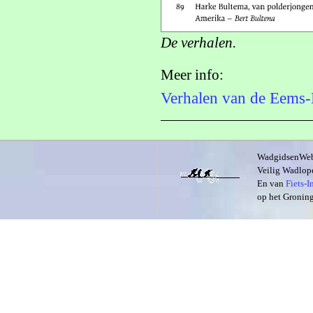
De verhalen.
Meer info:
Verhalen van de Eems-
WadgidsenWeb i
Veilig Wadlope
En van
Fiets-
op het Groning