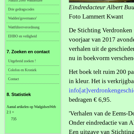
Natura 2000 Waddenzee
Eindredacteur Albert Buur
Drie gedragscodes
Foto Lammert Kwant
Wadden'governance'
Wattführerverordnung
De Stichting Verdronken 
EHBO en veiligheid
voorjaar van 2017 avonde
verhalen uit de geschiede
7. Zoeken en contact
nu in boekvorm verschen
Uitgebreid zoeken !
Colofon en Kroniek
Het boek telt ruim 200 p
Contact
in kleur. Het is verkrijgb
info[at]verdronkengeschi
8. Statistiek
bedragen € 6,95.
Aantal artikelen op WadgidsenWeb
'Verhalen van de Eems-Do
2.1 =
735
Onder eindredactie van A
Een uitgave van Stichtin