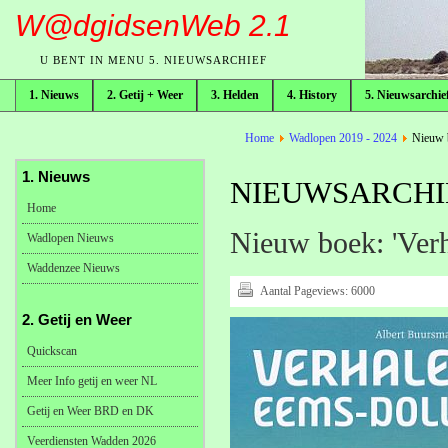
W@dgidsenWeb 2.1
U BENT IN MENU 5. NIEUWSARCHIEF
1. Nieuws
2. Getij + Weer
3. Helden
4. History
5. Nieuwsarchie
broodkruimelpad
Home
Wadlopen 2019 - 2024
Nieuw b
1. Nieuws
NIEUWSARCHIE
Home
Nieuw boek: 'Ver
Wadlopen Nieuws
Waddenzee Nieuws
Aantal Pageviews:
6000
2. Getij en Weer
Quickscan
Meer Info getij en weer NL
Getij en Weer BRD en DK
Veerdiensten Wadden 2026