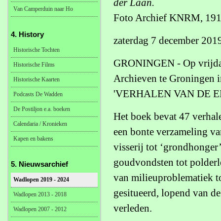
der Laan.
Van Camperduin naar Ho
Foto Archief KNRM, 191
4. History
zaterdag 7 december 201
Historische Tochten
GRONINGEN - Op vrijdag 
Historische Films
Archieven te Groningen i
Historische Kaarten
'VERHALEN VAN DE EE
Podcasts De Wadden
De Postiljon e.a. boeken
Het boek bevat 47 verhal
Calendaria / Kronieken
een bonte verzameling van
Kapen en bakens
visserij tot ‘grondhonge
goudvondsten tot polderl
5. Nieuwsarchief
van milieuproblematiek t
Wadlopen 2019 - 2024
gesitueerd, lopend van de v
Wadlopen 2013 - 2018
verleden.
Wadlopen 2007 - 2012