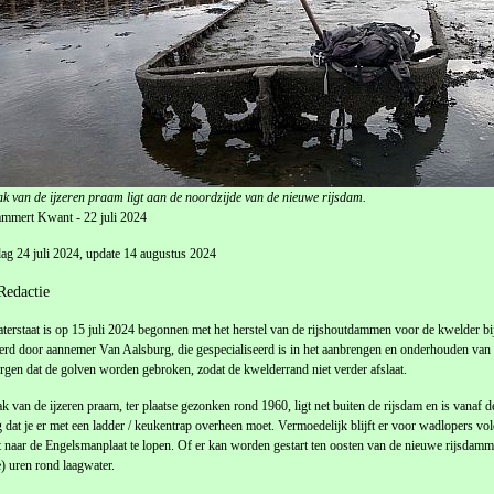
k van de ijzeren praam ligt aan de noordzijde van de nieuwe rijsdam.
mmert Kwant - 22 juli 2024
g 24 juli 2024, update 14 augustus 2024
Redactie
terstaat is op 15 juli 2024 begonnen met het herstel van de rijshoutdammen voor de kwelder
erd door aannemer Van Aalsburg, die gespecialiseerd is in het aanbrengen en onderhouden v
rgen dat de golven worden gebroken, zodat de kwelderrand niet verder afslaat.
k van de ijzeren praam, ter plaatse gezonken rond 1960, ligt net buiten de rijsdam en is vanaf d
 dat je er met een ladder / keukentrap overheen moet. Vermoedelijk blijft er voor wadlopers 
t naar de Engelsmanplaat te lopen. Of er kan worden gestart ten oosten van de nieuwe rijsd
e) uren rond laagwater.