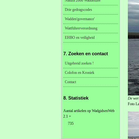
Natura 2000 Waddenzee
Drie gedragscodes
Wadden'governance'
Wattführerverordnung
EHBO en veiligheid
7. Zoeken en contact
Uitgebreid zoeken !
Colofon en Kroniek
Contact
8. Statistiek
De wer
Foto L
Aantal artikelen op WadgidsenWeb
2.1 =
735