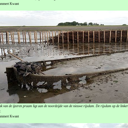
ammert Kwant
k van de ijzeren praam ligt aan de noordzijde van de nieuwe rijsdam. De rijsdam op de linker
.
ammert Kwant