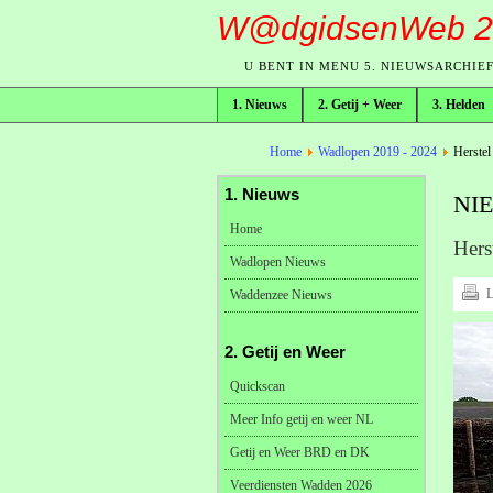
W@dgidsenWeb 2
U BENT IN MENU 5. NIEUWSARCHIE
1. Nieuws
2. Getij + Weer
3. Helden
broodkruimelpad
Home
Wadlopen 2019 - 2024
Herstel
1. Nieuws
NI
Home
Hers
Wadlopen Nieuws
L
Waddenzee Nieuws
2. Getij en Weer
Quickscan
Meer Info getij en weer NL
Getij en Weer BRD en DK
Veerdiensten Wadden 2026