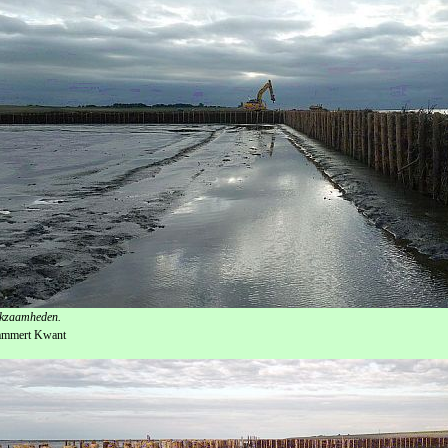
kzaamheden.
ammert Kwant