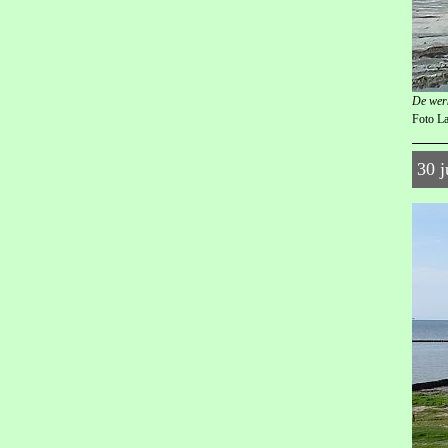
De wer
Foto L
30 j