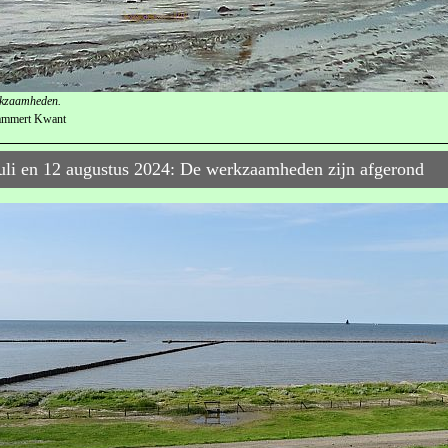
kzaamheden.
ammert Kwant
uli en 12 augustus 2024: De werkzaamheden zijn afgerond