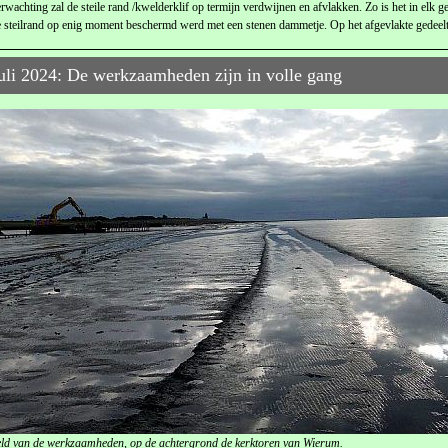
rwachting zal de steile rand /kwelderklif op termijn verdwijnen en afvlakken. Zo is het in elk 
 steilrand op enig moment beschermd werd met een stenen dammetje. Op het afgevlakte gedeelte
uli 2024: De werkzaamheden zijn in volle gang
ld van de werkzaamheden, op de achtergrond de kerktoren van Wierum.