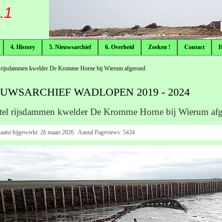
.1
F
4. History
5. Nieuwsarchief
6. Overheid
Zoeken !
Contact
 rijsdammen kwelder De Kromme Horne bij Wierum afgerond
EUWSARCHIEF WADLOPEN 2019 - 2024
tel rijsdammen kwelder De Kromme Horne bij Wierum af
aatst bijgewerkt:
26 maart 2026
Aantal Pageviews:
5434