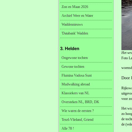
Zon en Maan 2026
Archief Weer en Water
Waddennieuws
'Databank' Wadden
3. Helden
Het wra
Ongewone tochten
Foto La
Gewone tochten
woensda
Flumina Vadosa Sunt
Door 
Mudwalking abroad
Rijkswa
Klassiekers van NL
uitgevo
voor zo
Oversteken NL, BRD, DK
Het wra
Wie waren de eersten ?
zo hoog
de toch
Texel-Vlieland, Griend
de (vel
Alle 78 !