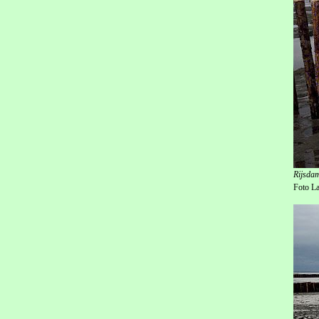
Rijsdam
Foto L