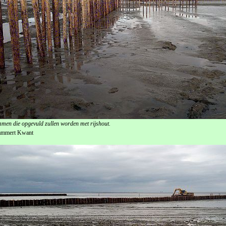
men die opgevuld zullen worden met rijshout.
ammert Kwant