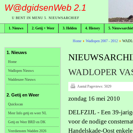
W@dgidsenWeb 2.1
U BENT IN MENU 5. NIEUWSARCHIEF
1. Nieuws
2. Getij + Weer
3. Helden
4. History
5. Nieuwsarchie
broodkruimelpad
Home
Wadlopen 2007 - 2012
WADLO
1. Nieuws
NIEUWSARCHIE
Home
WADLOPER VAST
Wadlopen Nieuws
Waddenzee Nieuws
Aantal Pageviews:
5029
2. Getij en Weer
zondag 16 mei 2010
Quickscan
DELFZIJL - Een 39-jarige
Meer Info getij en weer NL
voor de nodige consternat
Getij en Weer BRD en DK
Handelskade-Oost enkele 
Veerdiensten Wadden 2026