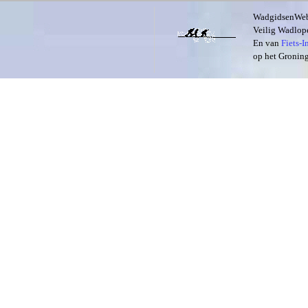
WadgidsenWeb i
Veilig Wadlope
En van
Fiets-
op het Groning