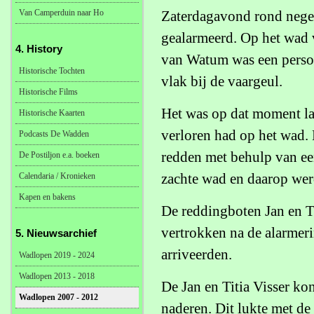
Van Camperduin naar Ho
Zaterdagavond rond nege
gealarmeerd. Op het wad 
4. History
van Watum was een persoo
Historische Tochten
vlak bij de vaargeul.
Historische Films
Het was op dat moment laa
Historische Kaarten
verloren had op het wad.
Podcasts De Wadden
redden met behulp van een
De Postiljon e.a. boeken
zachte wad en daarop we
Calendaria / Kronieken
Kapen en bakens
De reddingboten Jan en Ti
vertrokken na de alarmeri
5. Nieuwsarchief
arriveerden.
Wadlopen 2019 - 2024
Wadlopen 2013 - 2018
De Jan en Titia Visser k
Wadlopen 2007 - 2012
naderen. Dit lukte met d