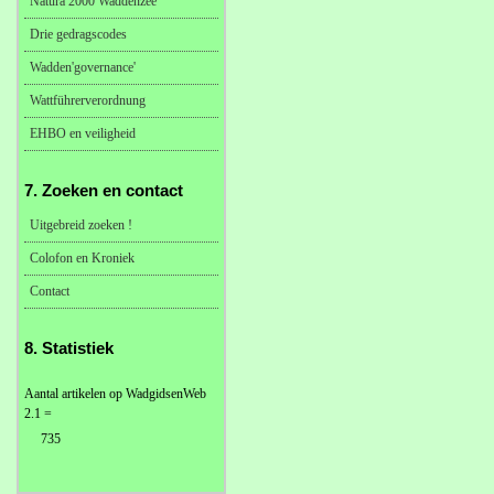
Natura 2000 Waddenzee
Drie gedragscodes
Wadden'governance'
Wattführerverordnung
EHBO en veiligheid
7. Zoeken en contact
Uitgebreid zoeken !
Colofon en Kroniek
Contact
8. Statistiek
Aantal artikelen op WadgidsenWeb
2.1 =
735