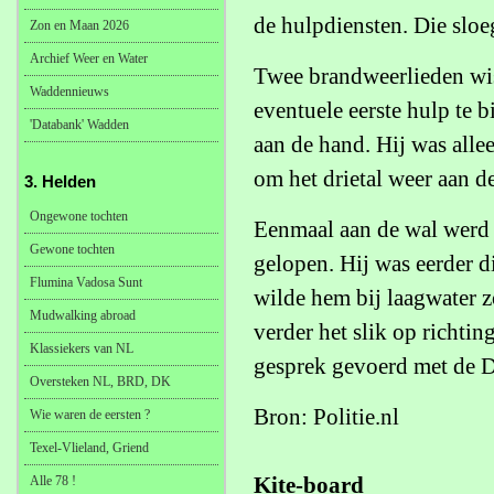
de hulpdiensten. Die sloe
Zon en Maan 2026
Archief Weer en Water
Twee brandweerlieden wis
Waddennieuws
eventuele eerste hulp te 
'Databank' Wadden
aan de hand. Hij was al
om het drietal weer aan de
3. Helden
Ongewone tochten
Eenmaal aan de wal werd 
Gewone tochten
gelopen. Hij was eerder di
Flumina Vadosa Sunt
wilde hem bij laagwater z
Mudwalking abroad
verder het slik op richtin
Klassiekers van NL
gesprek gevoerd met de D
Oversteken NL, BRD, DK
Bron: Politie.nl
Wie waren de eersten ?
Texel-Vlieland, Griend
Kite-board
Alle 78 !