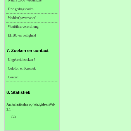
Natura 2000 Waddenzee
Drie gedragscodes
Wadden'governance'
Wattführerverordnung
EHBO en veiligheid
7. Zoeken en contact
Uitgebreid zoeken !
Colofon en Kroniek
Contact
8. Statistiek
Aantal artikelen op WadgidsenWeb
2.1 =
735