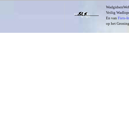
WadgidsenWeb i
Veilig Wadlope
En van
Fiets-
op het Groning