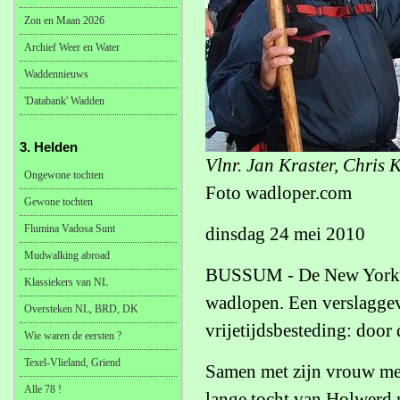
Zon en Maan 2026
Archief Weer en Water
Waddennieuws
'Databank' Wadden
3. Helden
Vlnr. Jan Kraster, Chris 
Ongewone tochten
Foto wadloper.com
Gewone tochten
Flumina Vadosa Sunt
dinsdag 24 mei 2010
Mudwalking abroad
BUSSUM - De New York Ti
Klassiekers van NL
wadlopen. Een verslaggev
Oversteken NL, BRD, DK
vrijetijdsbesteding: doo
Wie waren de eersten ?
Texel-Vlieland, Griend
Samen met zijn vrouw mel
Alle 78 !
lange tocht van Holwerd n