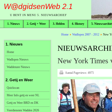
W@dgidsenWeb 2.1
U BENT IN MENU 5. NIEUWSARCHIEF
1. Nieuws
2. Getij + Weer
3. Helden
4. History
5. Nieuwsarchie
broodkruimelpad
Home
Wadlopen 2007 - 2012
New Yor
1. Nieuws
NIEUWSARCHIE
Home
New York Times v
Wadlopen Nieuws
Waddenzee Nieuws
Aantal Pageviews:
4975
2. Getij en Weer
Quickscan
Meer Info getij en weer NL
Getij en Weer BRD en DK
Veerdiensten Wadden 2026