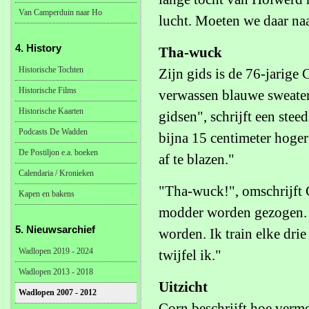
Van Camperduin naar Ho
lucht. Moeten we daar naa
4. History
Tha-wuck
Historische Tochten
Zijn gids is de 76-jarige 
Historische Films
verwassen blauwe sweater 
Historische Kaarten
gidsen", schrijft een stee
Podcasts De Wadden
bijna 15 centimeter hoger
De Postiljon e.a. boeken
af te blazen."
Calendaria / Kronieken
"Tha-wuck!", omschrijft C
Kapen en bakens
modder worden gezogen.
5. Nieuwsarchief
worden. Ik train elke dri
Wadlopen 2019 - 2024
twijfel ik."
Wadlopen 2013 - 2018
Uitzicht
Wadlopen 2007 - 2012
Corn beschrijft hoe vermo