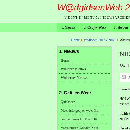
W@dgidsenWeb 2
U BENT IN MENU 5. NIEUWSARCHIE
1. Nieuws
2. Getij + Weer
3. Helden
broodkruimelpad
Home
Wadlopen 2013 - 2018
Wadlope
1. Nieuws
NI
Home
Wadl
Wadlopen Nieuws
A
Waddenzee Nieuws
maandag
2. Getij en Weer
HOLWERD
Quickscan
niet te
Meer Info getij en weer NL
Politi
zonder h
Getij en Weer BRD en DK
Veerdiensten Wadden 2026
Onbeken