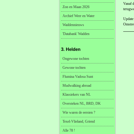
Vanaf d
Zon en Maan 2026
terugwe
Archief Weer en Water
Update 
Omstree
Waddennieuws
'Databank' Wadden
3. Helden
Ongewone tochten
Gewone tochten
Flumina Vadosa Sunt
Mudwalking abroad
Klassiekers van NL
Oversteken NL, BRD, DK
Wie waren de eersten ?
Texel-Vlieland, Griend
Alle 78 !