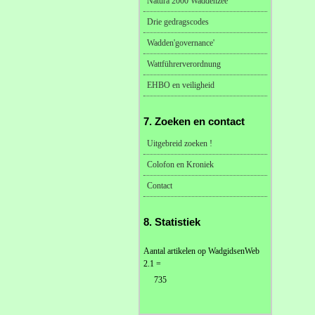
Natura 2000 Waddenzee
Drie gedragscodes
Wadden'governance'
Wattführerverordnung
EHBO en veiligheid
7. Zoeken en contact
Uitgebreid zoeken !
Colofon en Kroniek
Contact
8. Statistiek
Aantal artikelen op WadgidsenWeb
2.1 =
735