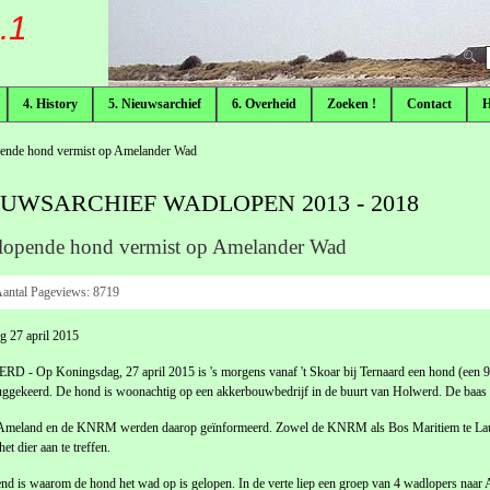
.1
F
4. History
5. Nieuwsarchief
6. Overheid
Zoeken !
Contact
nde hond vermist op Amelander Wad
EUWSARCHIEF WADLOPEN 2013 - 2018
opende hond vermist op Amelander Wad
antal Pageviews:
8719
 27 april 2015
 - Op Koningsdag, 27 april 2015 is 's morgens vanaf 't Skoar bij Ternaard een hond (een 9-
ruggekeerd. De hond is woonachtig op een akkerbouwbedrijf in de buurt van Holwerd. De baas 
e Ameland en de KNRM werden daarop geïnformeerd. Zowel de KNRM als Bos Maritiem te Lau
et dier aan te treffen.
d is waarom de hond het wad op is gelopen. In de verte liep een groep van 4 wadlopers naar 