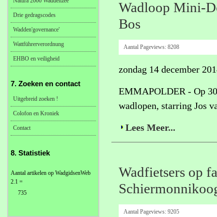
Natura 2000 Waddenzee
Wadloop Mini-Doc
Drie gedragscodes
Bos
Wadden'governance'
Wattführerverordnung
Aantal Pageviews:
8208
EHBO en veiligheid
zondag 14 december 201
7. Zoeken en contact
EMMAPOLDER - Op 30 nov
Uitgebreid zoeken !
wadlopen, starring Jos v
Colofon en Kroniek
Lees Meer...
Contact
8. Statistiek
Wadfietsers op f
Aantal artikelen op WadgidsenWeb
2.1 =
Schiermonnikoo
735
Aantal Pageviews:
9205