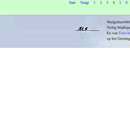
Start
Vorige
1
2
3
4
5
6
WadgidsenWeb i
Veilig Wadlope
En van
Fiets-
op het Groning