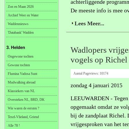
achterliggende programma
Zon en Maan 2026
De meeste info is mee o
Archief Weer en Water
Lees Meer...
Waddennieuws
'Databank' Wadden
3. Helden
Wadlopers vrijge
Ongewone tochten
vogels op Richel
Gewone tochten
Aantal Pageviews:
10174
Flumina Vadosa Sunt
Mudwalking abroad
zondag 4 januari 2015
Klassiekers van NL
LEEUWARDEN - Tegen twe
Oversteken NL, BRD, DK
opgemaakt omdat ze volg
Wie waren de eersten ?
bij de zandplaat Richel.
Texel-Vlieland, Griend
vrijgesproken van het ten
Alle 78 !