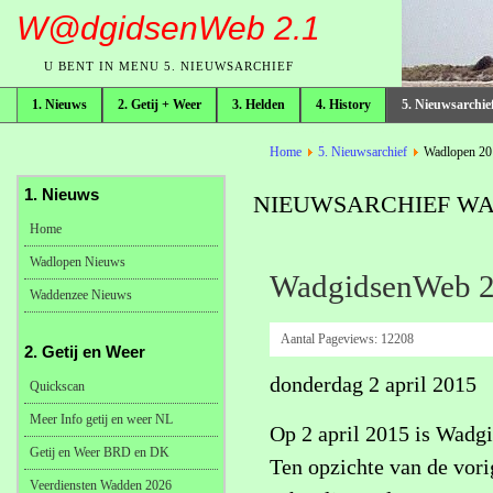
W@dgidsenWeb 2.1
U BENT IN MENU 5. NIEUWSARCHIEF
1. Nieuws
2. Getij + Weer
3. Helden
4. History
5. Nieuwsarchie
broodkruimelpad
Home
5. Nieuwsarchief
Wadlopen 20
1. Nieuws
NIEUWSARCHIEF WAD
Home
Wadlopen Nieuws
WadgidsenWeb 2.
Waddenzee Nieuws
Aantal Pageviews:
12208
2. Getij en Weer
donderdag 2 april 2015
Quickscan
Meer Info getij en weer NL
Op 2 april 2015 is Wadg
Getij en Weer BRD en DK
Ten opzichte van de vorig
Veerdiensten Wadden 2026