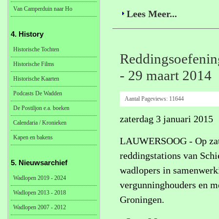
Van Camperduin naar Ho
Lees Meer...
4. History
Historische Tochten
Reddingsoefenin
Historische Films
- 29 maart 2014
Historische Kaarten
Podcasts De Wadden
Aantal Pageviews:
11644
De Postiljon e.a. boeken
zaterdag 3 januari 2015
Calendaria / Kronieken
Kapen en bakens
LAUWERSOOG - Op zater
reddingstations van Sch
5. Nieuwsarchief
wadlopers in samenwerki
Wadlopen 2019 - 2024
vergunninghouders en me
Wadlopen 2013 - 2018
Groningen.
Wadlopen 2007 - 2012