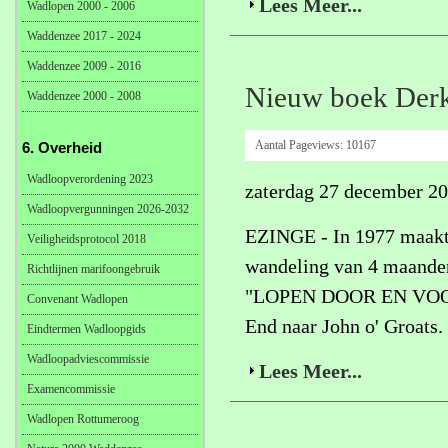
Lees Meer...
Wadlopen 2000 - 2006
Waddenzee 2017 - 2024
Waddenzee 2009 - 2016
Nieuw boek Derk
Waddenzee 2000 - 2008
Aantal Pageviews:
10167
6. Overheid
Wadloopverordening 2023
zaterdag 27 december 2
Wadloopvergunningen 2026-2032
EZINGE - In 1977 maakte
Veiligheidsprotocol 2018
wandeling van 4 maanden
Richtlijnen marifoongebruik
"LOPEN DOOR EN VOOR B
Convenant Wadlopen
End naar John o' Groats.
Eindtermen Wadloopgids
Wadloopadviescommissie
Lees Meer...
Examencommissie
Wadlopen Rottumeroog