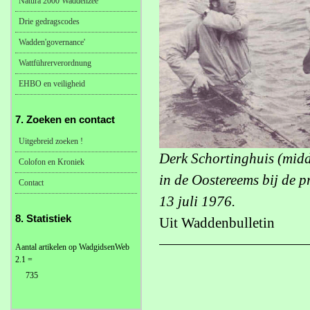
Natura 2000 Waddenzee
Drie gedragscodes
Wadden'governance'
Wattführerverordnung
EHBO en veiligheid
7. Zoeken en contact
Uitgebreid zoeken !
Derk Schortinghuis (midd
Colofon en Kroniek
in de Oostereems bij de 
Contact
13 juli 1976.
8. Statistiek
Uit Waddenbulletin
Aantal artikelen op WadgidsenWeb
2.1 =
735