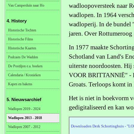
wadloopoversteek naar Ro
Van Camperduin naar Ho
wadlopen. In 1964 versch
4. History
wadloperij. In de bundel 
Historische Tochten
jaren. Over Rottumeroog 
Historische Films
In 1977 maakte Schortin
Historische Kaarten
Schotland van Land's End 
Podcasts De Wadden
uiterste noordoosten. Hi
De Postiljon e.a. boeken
VOOR BRITTANNIË" - Rela
Calendaria / Kronieken
Groats. Terloops komt in 
Kapen en bakens
Het is niet in boekvorm 
5. Nieuwsarchief
gedigitaliseerd en kan w
Wadlopen 2019 - 2024
Wadlopen 2013 - 2018
Downloaden Derk Schortinghuis - 
Wadlopen 2007 - 2012