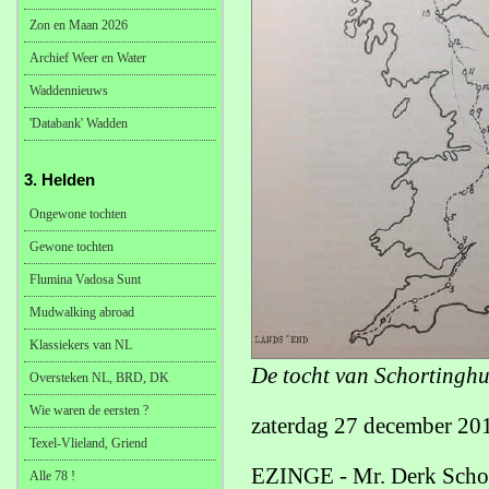
Zon en Maan 2026
Archief Weer en Water
Waddennieuws
'Databank' Wadden
3. Helden
Ongewone tochten
Gewone tochten
Flumina Vadosa Sunt
Mudwalking abroad
Klassiekers van NL
De tocht van Schortinghu
Oversteken NL, BRD, DK
Wie waren de eersten ?
zaterdag 27 december 20
Texel-Vlieland, Griend
EZINGE - Mr. Derk Schort
Alle 78 !