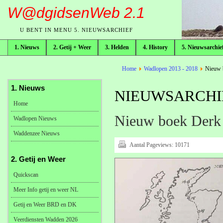
W@dgidsenWeb 2.1
U BENT IN MENU 5. NIEUWSARCHIEF
1. Nieuws
2. Getij + Weer
3. Helden
4. History
5. Nieuwsarchie
broodkruimelpad
Home
Wadlopen 2013 - 2018
Nieuw b
1. Nieuws
NIEUWSARCHIE
Home
Nieuw boek Derk 
Wadlopen Nieuws
Waddenzee Nieuws
Aantal Pageviews:
10171
2. Getij en Weer
Quickscan
Meer Info getij en weer NL
Getij en Weer BRD en DK
Veerdiensten Wadden 2026