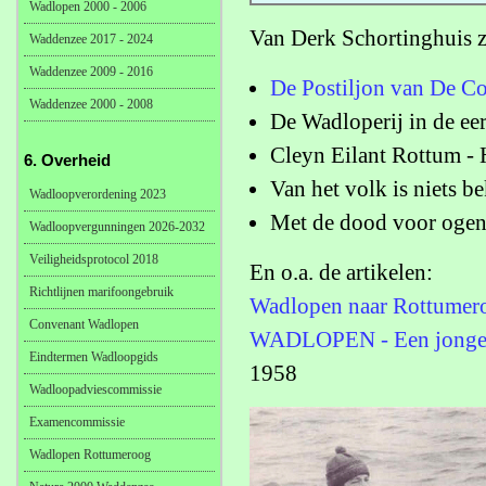
Wadlopen 2000 - 2006
Van Derk Schortinghuis z
Waddenzee 2017 - 2024
Waddenzee 2009 - 2016
De Postiljon van De C
Waddenzee 2000 - 2008
De Wadloperij in de eer
Cleyn Eilant Rottum - 
6. Overheid
Van het volk is niets 
Wadloopverordening 2023
Met de dood voor ogen
Wadloopvergunningen 2026-2032
Veiligheidsprotocol 2018
En o.a. de artikelen:
Richtlijnen marifoongebruik
Wadlopen naar Rottumero
Convenant Wadlopen
WADLOPEN - Een jonge lo
Eindtermen Wadloopgids
1958
Wadloopadviescommissie
Examencommissie
Wadlopen Rottumeroog