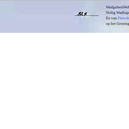
WadgidsenWeb i
Veilig Wadlope
En van
Fiets-
op het Groning