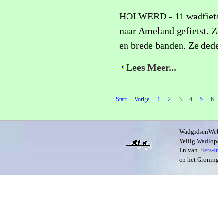
HOLWERD - 11 wadfietser
naar Ameland gefietst. Z
en brede banden. Ze dede
Lees Meer...
Start
Vorige
1
2
3
4
5
6
WadgidsenWeb i
Veilig Wadlope
En van
Fiets-
op het Groning