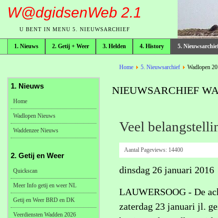
W@dgidsenWeb 2.1
U BENT IN MENU 5. NIEUWSARCHIEF
1. Nieuws
2. Getij + Weer
3. Helden
4. History
5. Nieuwsarchie
broodkruimelpad
Home
5. Nieuwsarchief
Wadlopen 20
1. Nieuws
NIEUWSARCHIEF WAD
Home
Wadlopen Nieuws
Veel belangstell
Waddenzee Nieuws
Aantal Pageviews:
14400
2. Getij en Weer
dinsdag 26 januari 2016
Quickscan
Meer Info getij en weer NL
LAUWERSOOG - De acht w
Getij en Weer BRD en DK
zaterdag 23 januari jl. 
Veerdiensten Wadden 2026