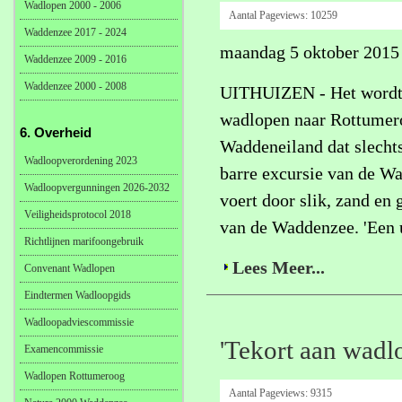
Wadlopen 2000 - 2006
Aantal Pageviews:
10259
Waddenzee 2017 - 2024
maandag 5 oktober 2015
Waddenzee 2009 - 2016
Waddenzee 2000 - 2008
UITHUIZEN - Het wordt 
wadlopen naar Rottumero
6. Overheid
Waddeneiland dat slechts 
Wadloopverordening 2023
barre excursie van de W
Wadloopvergunningen 2026-2032
voert door slik, zand en 
Veiligheidsprotocol 2018
van de Waddenzee. 'Een ui
Richtlijnen marifoongebruik
Lees Meer...
Convenant Wadlopen
Eindtermen Wadloopgids
Wadloopadviescommissie
'Tekort aan wadl
Examencommissie
Wadlopen Rottumeroog
Aantal Pageviews:
9315