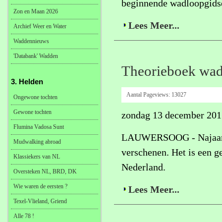
beginnende wadloopgidse
Zon en Maan 2026
Lees Meer...
Archief Weer en Water
Waddennieuws
'Databank' Wadden
Theorieboek wad
3. Helden
Aantal Pageviews:
13027
Ongewone tochten
Gewone tochten
zondag 13 december 201
Flumina Vadosa Sunt
LAUWERSOOG - Najaar 20
Mudwalking abroad
verschenen. Het is een g
Klassiekers van NL
Nederland.
Oversteken NL, BRD, DK
Wie waren de eersten ?
Lees Meer...
Texel-Vlieland, Griend
Alle 78 !