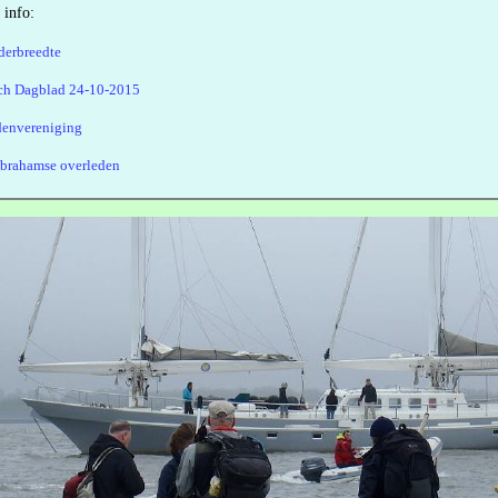
 info:
derbreedte
sch Dagblad 24-10-2015
envereniging
Abrahamse overleden