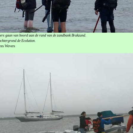
ers gaan van boord aan de rand van de zandbank Brakzand.
chtergrond de Ecolution.
ees Wevers