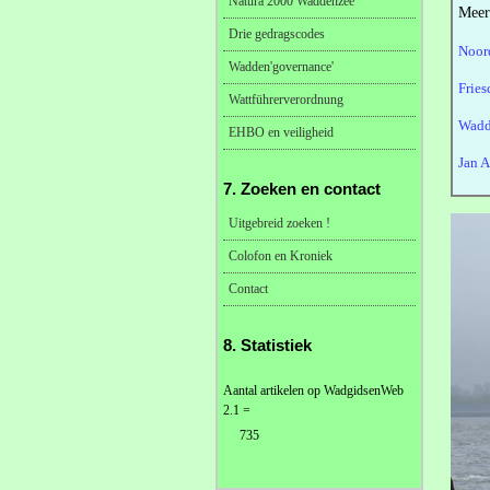
Natura 2000 Waddenzee
Meer
Drie gedragscodes
Noor
Wadden'governance'
Frie
Wattführerverordnung
Wadd
EHBO en veiligheid
Jan 
7. Zoeken en contact
Uitgebreid zoeken !
Colofon en Kroniek
Contact
8. Statistiek
Aantal artikelen op WadgidsenWeb
2.1 =
735