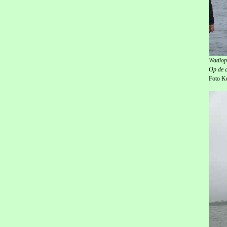
Wadlop
Op de a
Foto K