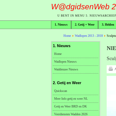
W@dgidsenWeb 2
U BENT IN MENU 5. NIEUWSARCHIE
1. Nieuws
2. Getij + Weer
3. Helden
broodkruimelpad
Home
Wadlopen 2013 - 2018
Sculptu
1. Nieuws
NI
Home
Scul
Wadlopen Nieuws
A
Waddenzee Nieuws
2. Getij en Weer
Quickscan
Meer Info getij en weer NL
Getij en Weer BRD en DK
Veerdiensten Wadden 2026