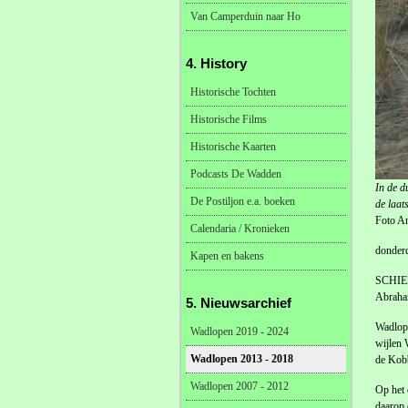
Van Camperduin naar Ho
4. History
Historische Tochten
Historische Films
Historische Kaarten
Podcasts De Wadden
In de d
De Postiljon e.a. boeken
de laat
Foto A
Calendaria / Kronieken
donder
Kapen en bakens
SCHIER
Abraha
5. Nieuwsarchief
Wadlope
Wadlopen 2019 - 2024
wijlen 
Wadlopen 2013 - 2018
de Kobb
Wadlopen 2007 - 2012
Op het 
daarop 