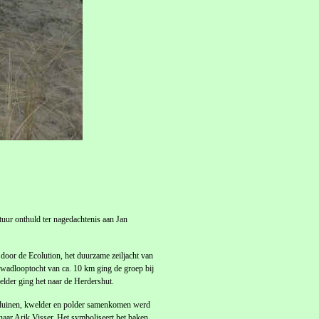
r onthuld ter nagedachtenis aan Jan
oor de Ecolution, het duurzame zeiljacht van
 wadlooptocht van ca. 10 km ging de groep bij
der ging het naar de Herdershut.
r duinen, kwelder en polder samenkomen werd
naar Arik Visser. Het symboliseert het baken