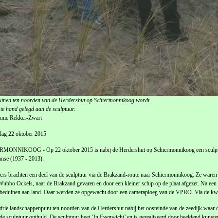
uinen ten noorden van de Herdershut op Schiermonnikoog wordt
ste hand gelegd aan de sculptuur.
nnie Rekker-Zwart
dag 22 oktober 2015
MONNIKOOG - Op 22 oktober 2015 is nabij de Herdershut op Schiermonnikoog een sculptuu
mse (1937 - 2013).
rs brachten een deel van de sculptuur via de Brakzand-route naar Schiermonnikoog. Ze waren d
Wubbo Ockels, naar de Brakzand gevaren en door een kleiner schip op de plaat afgezet. Na een
eduinen aan land. Daar werden ze opgewacht door een cameraploeg van de VPRO. Via de kwel
drie landschappenpunt ten noorden van de Herdershut nabij het oosteinde van de zeedijk waa
de sculptuur onthuld. De sculptuur heet ‘In Evenwicht’ en is gerealiseerd door beeldend kunste