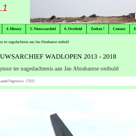
.1
F
4. History
5. Nieuwsarchief
6. Overheid
Zoeken !
Contact
ur ter nagedachtenis aan Jan Abrahamse onthuld
EUWSARCHIEF WADLOPEN 2013 - 2018
ptuur ter nagedachtenis aan Jan Abrahamse onthuld
antal Pageviews:
17021