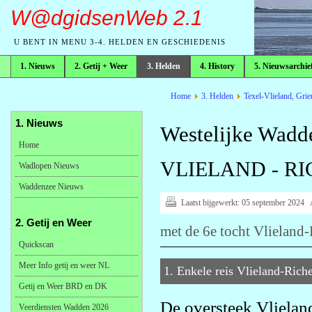
W@dgidsenWeb 2.1
U BENT IN MENU 3-4. HELDEN EN GESCHIEDENIS
1. Nieuws
2. Getij + Weer
3. Helden
4. History
5. Nieuwsarchie
broodkruimelpad
Home
3. Helden
Texel-Vlieland, Gri
1. Nieuws
Westelijke Wadd
Home
VLIELAND - RICH
Wadlopen Nieuws
Waddenzee Nieuws
Laatst bijgewerkt:
05 september 2024
2. Getij en Weer
met de 6e tocht Vlieland-
Quickscan
Meer Info getij en weer NL
1. Enkele reis Vlieland-Rich
Getij en Weer BRD en DK
De oversteek Vlieland
Veerdiensten Wadden 2026