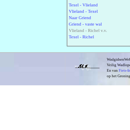
Texel - Vlieland
Vlieland - Texel
Naar Griend
Griend - vaste wal
Vlieland - Richel v.v.
Texel - Richel
WadgidsenWeb i
Veilig Wadlope
En van
Fiets-
op het Groning