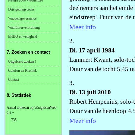
Natura 2000 Waddenzee
deelnemers aan het einde 
Drie gedragscodes
eindstreep'. Duur van de t
Wadden'governance'
Meer info
Wattführerverordnung
EHBO en veiligheid
2.
Di. 17 april 1984
7. Zoeken en contact
Lammert Kwant, solo-toc
Uitgebreid zoeken !
Duur van de tocht 5.45 uu
Colofon en Kroniek
Contact
3.
Di. 13 juli 2010
8. Statistiek
Robert Hempenius, solo-t
Aantal artikelen op WadgidsenWeb
Duur van de heenloop 4.5 
2.1 =
Meer info
735