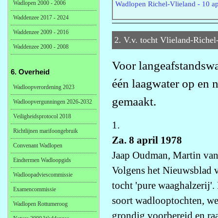
Wadlopen 2000 - 2006
Wadlopen Richel-Vlieland - 10 ap
Waddenzee 2017 - 2024
Waddenzee 2009 - 2016
2. V.v. tocht Vlieland-Richel
Waddenzee 2000 - 2008
Voor langeafstandswa
6. Overheid
één laagwater op en n
Wadloopverordening 2023
gemaakt.
Wadloopvergunningen 2026-2032
Veiligheidsprotocol 2018
1.
Richtlijnen marifoongebruik
Za. 8 april 1978
Convenant Wadlopen
Jaap Oudman, Martin van
Eindtermen Wadloopgids
Volgens het Nieuwsblad 
Wadloopadviescommissie
tocht 'pure waaghalzerij'
Examencommissie
soort wadlooptochten, we
Wadlopen Rottumeroog
grondig voorbereid en raa