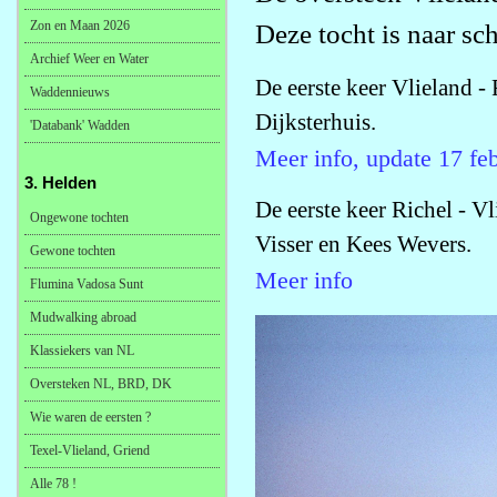
Zon en Maan 2026
Deze tocht is naar sc
Archief Weer en Water
De eerste keer Vlieland -
Waddennieuws
Dijksterhuis.
'Databank' Wadden
Meer info, update 17 feb
3. Helden
De eerste keer Richel - V
Ongewone tochten
Visser en Kees Wevers.
Gewone tochten
Meer info
Flumina Vadosa Sunt
Mudwalking abroad
Klassiekers van NL
Oversteken NL, BRD, DK
Wie waren de eersten ?
Texel-Vlieland, Griend
Alle 78 !