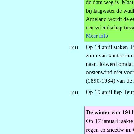
de dam weg is. Maar
bij laagwater de wad
Ameland wordt de eers
een vriendschap tus
Meer info
Op 14 april staken T
1911
zoon van kantoorhou
naar Holwerd omdat 
oostenwind niet voe
(1890-1934) van de 
Op 15 april liep Teu
1911
De winter van 191
Op 17 januari raakte
regen en sneeuw in. 