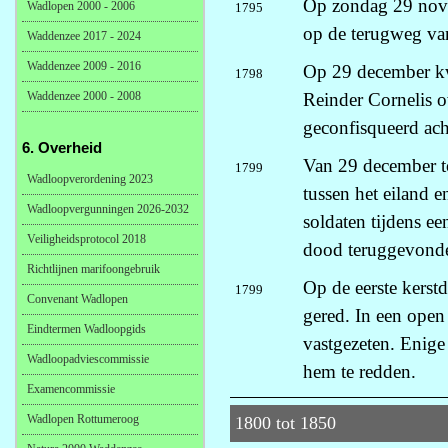
Op zondag 29 nove
Wadlopen 2000 - 2006
1795
op de terugweg va
Waddenzee 2017 - 2024
Waddenzee 2009 - 2016
Op 29 december k
1798
Waddenzee 2000 - 2008
Reinder Cornelis ov
geconfisqueerd ach
6. Overheid
Van 29 december to
1799
Wadloopverordening 2023
tussen het eiland 
Wadloopvergunningen 2026-2032
soldaten tijdens e
Veiligheidsprotocol 2018
dood teruggevond
Richtlijnen marifoongebruik
Op de eerste kers
1799
Convenant Wadlopen
gered. In een open 
Eindtermen Wadloopgids
vastgezeten. Enige
Wadloopadviescommissie
hem te redden.
Examencommissie
Wadlopen Rottumeroog
1800 tot 1850