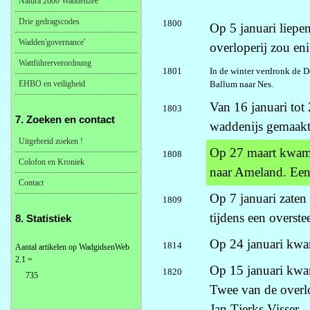
Natura 2000 Waddenzee
Drie gedragscodes
1800
Op 5 januari liepen
Wadden'governance'
overloperij zou eni
Wattführerverordnung
1801
In de winter verdronk de D
EHBO en veiligheid
Ballum naar Nes.
Van 16 januari tot
1803
7. Zoeken en contact
waddenijs gemaakt
Uitgebreid zoeken !
Op 27 maart kwam 
1808
Colofon en Kroniek
naar Ameland. Een
Contact
Op 7 januari zaten 
1809
tijdens een overste
8. Statistiek
Op 24 januari kwam
1814
Aantal artikelen op WadgidsenWeb
2.1 =
Op 15 januari kwam
1820
735
Twee van de overl
Jan Tjerks Visser.