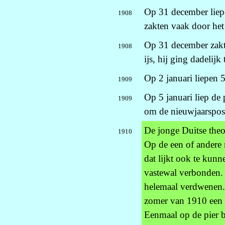
Op 31 december liepe
1908
zakten vaak door het 
Op 31 december zakt
1908
ijs, hij ging dadelijk 
Op 2 januari liepen 
1909
Op 5 januari liep de
1909
om de nieuwjaarspost
De jonge Duitse theo
1910
Op de een of andere 
dat lijkt ook te kun
vastewal verbonden. 
helemaal verdwenen. 
zomer van 1910 een v
Eenmaal op de pier b