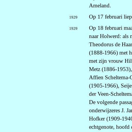
Ameland.
Op 17 februari lie
1929
Op 18 februari maa
1929
naar Holwerd: als 
Theodorus de Haan
(1888-1966) met h
met zijn vrouw Hi
Metz (1886-1953),
Affien Scheltema-
(1905-1966), Seije
der Veen-Scheltem
De volgende passa
onderwijzeres J. J
Hofker (1909-1940
echtgenote, hoofd d