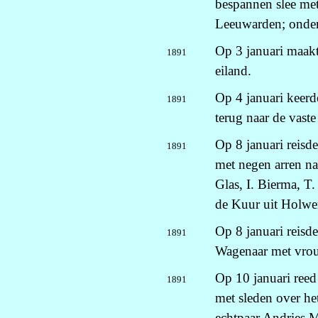
bespannen slee met
Leeuwarden; onder
Op 3 januari maakt
1891
eiland.
Op 4 januari keerd
1891
terug naar de vaste
Op 8 januari reis
1891
met negen arren n
Glas, I. Bierma, T
de Kuur uit Holwe
Op 8 januari reisde
1891
Wagenaar met vrou
Op 10 januari ree
1891
met sleden over he
echtpaar Andries 