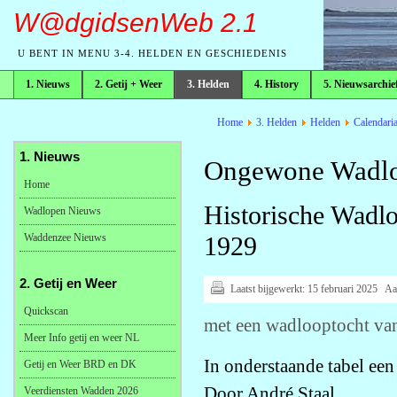
W@dgidsenWeb 2.1
U BENT IN MENU 3-4. HELDEN EN GESCHIEDENIS
1. Nieuws
2. Getij + Weer
3. Helden
4. History
5. Nieuwsarchie
broodkruimelpad
Home
3. Helden
Helden
Calendari
1. Nieuws
Ongewone Wadlo
Home
Historische Wad
Wadlopen Nieuws
Waddenzee Nieuws
1929
2. Getij en Weer
Laatst bijgewerkt:
15 februari 2025
Aa
Quickscan
met een wadlooptocht van
Meer Info getij en weer NL
In onderstaande tabel een
Getij en Weer BRD en DK
Door André Staal
Veerdiensten Wadden 2026