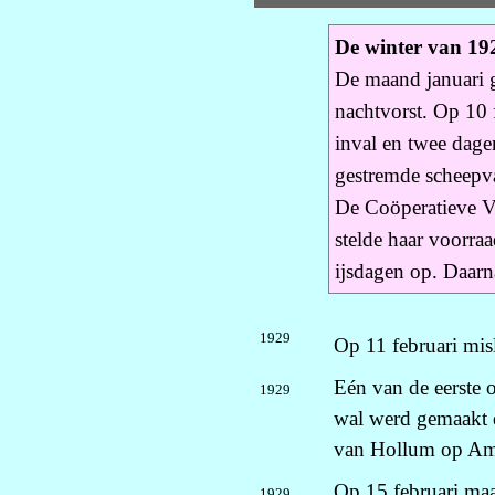
De winter van 19
De maand januari g
nachtvorst. Op 10
inval en twee dage
gestremde scheepva
De Coöperatieve V
stelde haar voorra
ijsdagen op. Daarn
1929
Op 11 februari mis
Eén van de eerste o
1929
wal werd gemaakt 
van Hollum op Am
Op 15 februari maa
1929