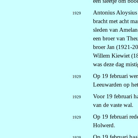
een sleetje om boo
Antonius Aloysius
1929
bracht met acht ma
sleden van Ameland
een broer van Theu
broer Jan (1921-200
Willem Kiewiet (18
was deze dag misti
Op 19 februari wer
1929
Leeuwarden op het
Voor 19 februari h
1929
van de vaste wal.
Op 19 februari red
1929
Holwerd.
Op 19 februari haa
1929