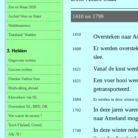
Zon en Maan 2026
1410 tot 1799
Archief Weer en Water
Waddennieuws
1410
'Databank' Wadden
Oversteken naar A
Er werden overste
1608
3. Helden
slee.
Ongewone tochten
Vanaf de kust werd
1621
Gewone tochten
Flumina Vadosa Sunt
Een voer hooi wer
1621
getransporteerd.
Mudwalking abroad
Klassiekers van NL
1684
Er werden in deze winter i
Oversteken NL, BRD, DK
In deze jaren ware
1702
Wie waren de eersten ?
naar Ameland moge
Texel-Vlieland, Griend
In deze winter rede
1740
Alle 78 !