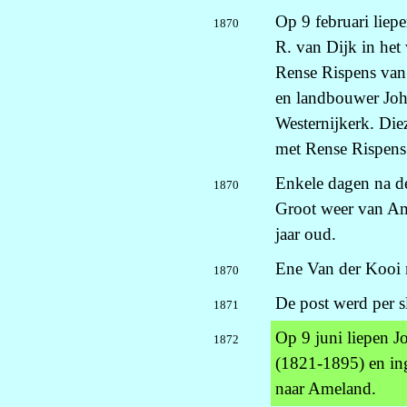
Op 9 februari liep
1870
R. van Dijk in het
Rense Rispens va
en landbouwer Joh
Westernijkerk. Di
met Rense Rispens 
Enkele dagen na d
1870
Groot weer van A
jaar oud.
Ene Van der Kooi r
1870
De post werd per s
1871
Op 9 juni liepen J
1872
(1821-1895) en ing
naar Ameland.