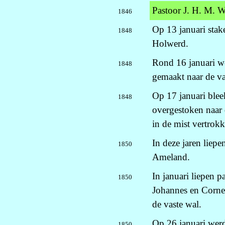
Pastoor J. H. M. W
1846
Op 13 januari stak
1848
Holwerd.
Rond 16 januari we
1848
gemaakt naar de va
Op 17 januari blee
1848
overgestoken naar 
in de mist vertrok
In deze jaren liep
1850
Ameland.
In januari liepen p
1850
Johannes en Cornel
de vaste wal.
Op 26 januari werd
1850