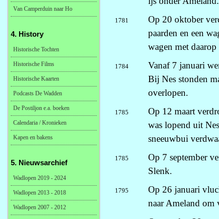
ijs onder Ameland.
Van Camperduin naar Ho
Op 20 oktober ver
1781
paarden en een wa
4. History
wagen met daarop 
Historische Tochten
Vanaf 7 januari we
Historische Films
1784
Bij Nes stonden ma
Historische Kaarten
overlopen.
Podcasts De Wadden
De Postiljon e.a. boeken
Op 12 maart verdr
1785
Calendaria / Kronieken
was lopend uit Nes
sneeuwbui verdwaa
Kapen en bakens
Op 7 september ver
1785
5. Nieuwsarchief
Slenk.
Wadlopen 2019 - 2024
Op 26 januari vluc
1795
Wadlopen 2013 - 2018
naar Ameland om v
Wadlopen 2007 - 2012