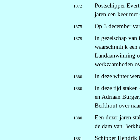
Postschipper Evert
1872
jaren een keer met
Op 3 december van 
1875
In gezelschap van i
1879
waarschijnlijk een
Landaanwinning op
werkzaamheden ov
In deze winter wer
1880
In deze tijd stake
1880
en Adriaan Burger,
Berkhout over naa
Een dezer jaren st
1880
de dam van Berkh
Schipper Hendrik H
1881