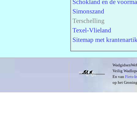
Schokland en de voorma
Simonszand
Terschelling
Texel-Vlieland
Sitemap met krantenartik
WadgidsenWeb i
Veilig Wadlope
En van
Fiets-
op het Groning