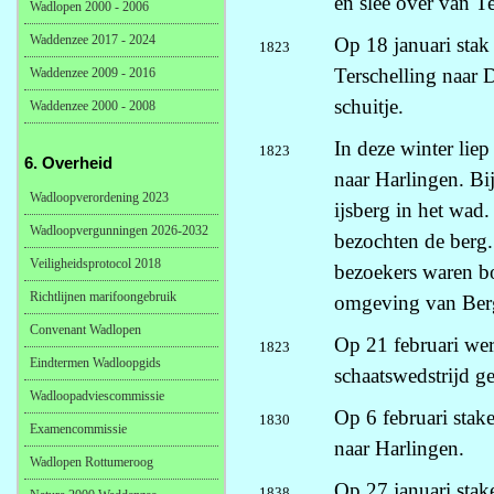
en slee over van T
Wadlopen 2000 - 2006
Waddenzee 2017 - 2024
Op 18 januari stak
1823
Terschelling naar D
Waddenzee 2009 - 2016
schuitje.
Waddenzee 2000 - 2008
In deze winter liep
1823
6. Overheid
naar Harlingen. Bi
Wadloopverordening 2023
ijsberg in het wad
Wadloopvergunningen 2026-2032
bezochten de berg.
Veiligheidsprotocol 2018
bezoekers waren bo
Richtlijnen marifoongebruik
omgeving van Ber
Convenant Wadlopen
Op 21 februari wer
1823
Eindtermen Wadloopgids
schaatswedstrijd g
Wadloopadviescommissie
Op 6 februari stak
1830
Examencommissie
naar Harlingen.
Wadlopen Rottumeroog
Op 27 januari sta
1838