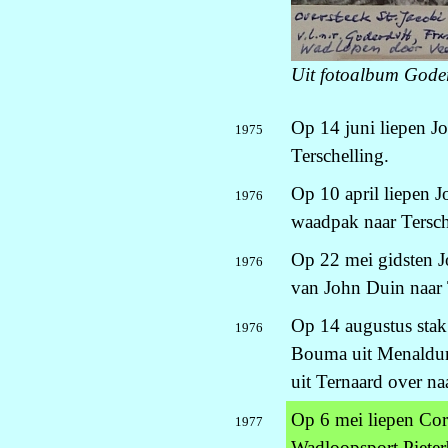
Uit fotoalbum Gode
Op 14 juni liepen J
1975
Terschelling.
Op 10 april liepen 
1976
waadpak naar Tersch
Op 22 mei gidsten J
1976
van John Duin naar 
Op 14 augustus stak
1976
Bouma uit Menaldum
uit Ternaard over na
Op 6 mei liepen Cor
1977
Wadloopsport Pieter