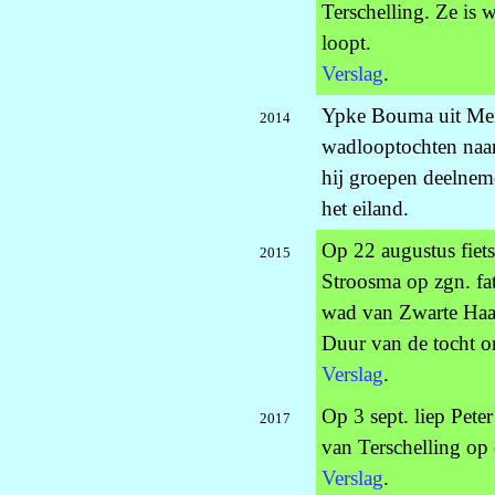
Terschelling. Ze is 
loopt.
Verslag
.
Ypke Bouma uit Men
2014
wadlooptochten naar 
hij groepen deelnem
het eiland.
Op 22 augustus fiet
2015
Stroosma op zgn. fa
wad van Zwarte Haan
Duur van de tocht o
Verslag
.
Op 3 sept. liep Pet
2017
van Terschelling op 
Verslag
.