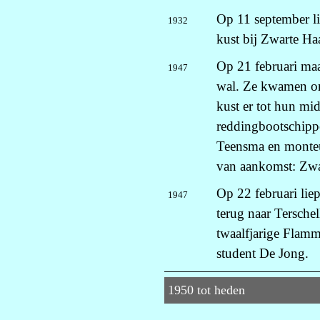
Op 11 september li
1932
kust bij Zwarte Ha
Op 21 februari maa
1947
wal. Ze kwamen on
kust er tot hun mi
reddingbootschippe
Teensma en monteu
van aankomst: Zwa
Op 22 februari liep
1947
terug naar Tersch
twaalfjarige Flamm
student De Jong.
1950 tot heden