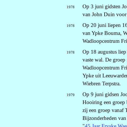
Op 3 juni gidsten J
1978
van John Duin voor 
Op 20 juni liepen 16
1978
van Ypke Bouma, Wi
Wadloopcentrum Fri
Op 18 augustus liep
1978
vaste wal. De groep
Wadloopcentrum Fri
Ypke uit Leeuwarden
Wiebren Terpstra.
Op 9 juni gidsen Jo
1979
Hooiring een groep b
zij een groep vanaf 
Bijzonderheden van 
"
45 Jaar Fryske Wae