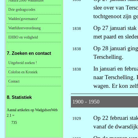
Natura 2000 Waddenzee
slee over van Ters
Drie gedragscodes
tochtgenoot zijn g
Wadden'governance'
Op 27 januari sta
Wattführerverordnung
1838
met paard en slede
EHBO en veiligheid
Op 28 januari ging
1838
7. Zoeken en contact
Terschelling.
Uitgebreid zoeken !
In januari en febr
1838
Colofon en Kroniek
naar Terschelling.
Contact
wagen. Er kon zel
8. Statistiek
1900 - 1950
Aantal artikelen op WadgidsenWeb
2.1 =
Op 22 februari sta
1929
735
vanaf de dwarsdijk