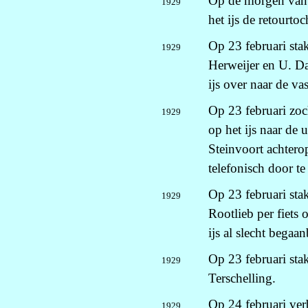
Op de morgen van 2
1929
het ijs de retourto
Op 23 februari stak
1929
Herweijer en U. Da
ijs over naar de va
Op 23 februari zoc
1929
op het ijs naar de 
Steinvoort achtero
telefonisch door te
Op 23 februari sta
1929
Rootlieb per fiets
ijs al slecht begaan
Op 23 februari sta
1929
Terschelling.
Op 24 februari ve
1929