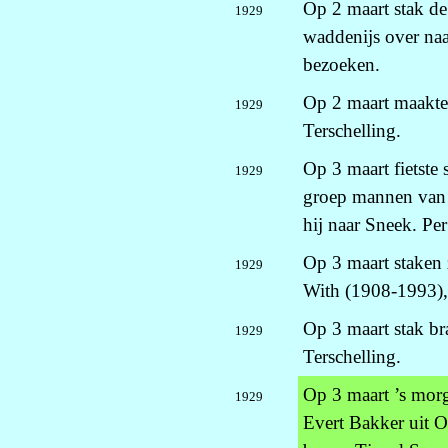
Op 2 maart stak de 
1929
waddenijs over na
bezoeken.
Op 2 maart maakten 
1929
Terschelling.
Op 3 maart fietst
1929
groep mannen van T
hij naar Sneek. Pe
Op 3 maart staken
1929
With (1908-1993), p
Op 3 maart stak br
1929
Terschelling.
Op 3 maart ’s mor
1929
Evert Bakker uit 