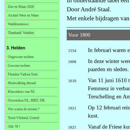
In onderstaande tabel een
Zon en Maan 2026
Door André Staal.
Archief Weer en Water
Met enkele bijdragen va
Waddennieuws
'Databank' Wadden
Voor 1800
3. Helden
In februari waren e
1554
Ongewone tochten
In deze winter wer
1608
Gewone tochten
paarden en sleden.
Flumina Vadosa Sunt
Van 11 juni 1610 
1610
Mudwalking abroad
Femmesz in verban
Klassiekers van NL
Terschelling en A
Oversteken NL, BRD, DK
Op 12 februari rei
1621
Wie waren de eersten ?
kust.
Texel-Vlieland, Griend
Vanaf de Friese kus
Alle 78 !
1621