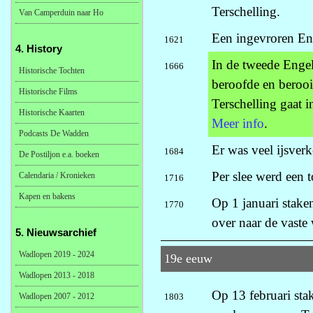
Terschelling.
Van Camperduin naar Ho
Een ingevroren Eng
1621
4. History
In de tweede Enge
1666
Historische Tochten
beroofde en berooi
Historische Films
Terschelling gaat
Historische Kaarten
Meer info
.
Podcasts De Wadden
Er was veel ijsver
1684
De Postiljon e.a. boeken
Per slee werd een 
Calendaria / Kronieken
1716
Kapen en bakens
Op 1 januari staken
1770
over naar de vaste 
5. Nieuwsarchief
Wadlopen 2019 - 2024
19e eeuw
Wadlopen 2013 - 2018
Op 13 februari sta
Wadlopen 2007 - 2012
1803