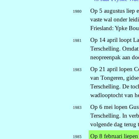
Op 5 augustus liep 
1980
vaste wal onder lei
Friesland: Ypke Bou
Op 14 april loopt L
1981
Terschelling. Omdat 
neopreenpak aan doo
Op 21 april lopen C
1983
van Tongeren, gidse
Terschelling. De toc
wadlooptocht van he
Op 6 mei lopen Gus
1983
Terschelling. In ver
volgende dag terug t
Op 8 februari liepe
1985