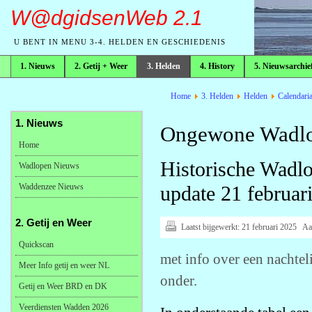
W@dgidsenWeb 2.1
U BENT IN MENU 3-4. HELDEN EN GESCHIEDENIS
1. Nieuws
2. Getij + Weer
3. Helden
4. History
5. Nieuwsarchie
broodkruimelpad
Home
3. Helden
Helden
Calendari
1. Nieuws
Ongewone Wadlo
Home
Historische Wad
Wadlopen Nieuws
Waddenzee Nieuws
update 21 februar
2. Getij en Weer
Laatst bijgewerkt:
21 februari 2025
Aa
Quickscan
met info over een nachtel
Meer Info getij en weer NL
onder.
Getij en Weer BRD en DK
Veerdiensten Wadden 2026