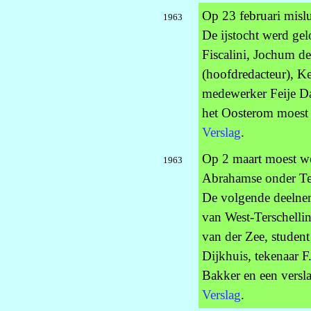
Op 23 februari mislu
1963
De ijstocht werd ge
Fiscalini, Jochum d
(hoofdredacteur), K
medewerker Feije Da
het Oosterom moest 
Verslag
.
Op 2 maart moest we
1963
Abrahamse onder Ter
De volgende deelnem
van West-Terschelli
van der Zee, student
Dijkhuis, tekenaar F.
Bakker en een versl
Verslag
.