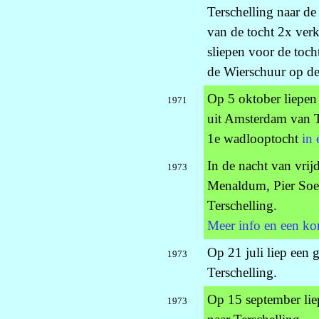
Terschelling naar de
van de tocht 2x verk
sliepen voor de toch
de Wierschuur op de
Op 5 oktober liepen
1971
uit Amsterdam van Te
1e wadlooptocht
in 
In de nacht van vri
1973
Menaldum, Pier Soe
Terschelling.
Meer info en een ko
Op 21 juli liep een
1973
Terschelling.
Op 15 september lie
1973